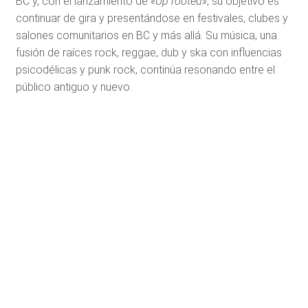
BC y, con el lanzamiento de
«Up rooted»
, su objetivo es
continuar de gira y presentándose en festivales, clubes y
salones comunitarios en BC y más allá. Su música, una
fusión de raíces rock, reggae, dub y ska con influencias
psicodélicas y punk rock, continúa resonando entre el
público antiguo y nuevo.