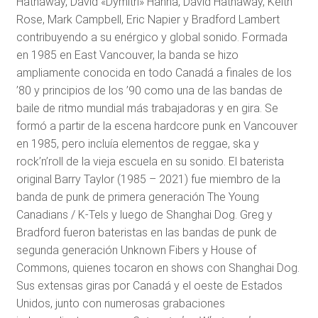
Hathaway, David «Dymitri» Hanna, David Hathaway, Keith
Rose, Mark Campbell, Eric Napier y Bradford Lambert
contribuyendo a su enérgico y global sonido. Formada
en 1985 en East Vancouver, la banda se hizo
ampliamente conocida en todo Canadá a finales de los
’80 y principios de los ’90 como una de las bandas de
baile de ritmo mundial más trabajadoras y en gira. Se
formó a partir de la escena hardcore punk en Vancouver
en 1985, pero incluía elementos de reggae, ska y
rock’n’roll de la vieja escuela en su sonido. El baterista
original Barry Taylor (1985 – 2021) fue miembro de la
banda de punk de primera generación The Young
Canadians / K-Tels y luego de Shanghai Dog. Greg y
Bradford fueron bateristas en las bandas de punk de
segunda generación Unknown Fibers y House of
Commons, quienes tocaron en shows con Shanghai Dog.
Sus extensas giras por Canadá y el oeste de Estados
Unidos, junto con numerosas grabaciones