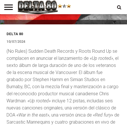
Roots Round Up lanza un nuevo
y ecléctico álbum «Up Rooted»
ENTREVISTAS
PREMIOS
PRODUCCIONES
PROGRAMACION
CONTACTO
HOMEPAGE
DELTA 80
10/07/2024
(No Rules) Sudden Death Records y Roots Round Up se
complacen en anunciar el lanzamiento de
«Up rooted»
, el
sexto álbum de larga duración de uno de los veteranos
de la escena musical de Vancouver. El álbum fue
grabado por Stephen Hamm en Simian Studios en
Burnaby, BC, con la mezcla final y masterización a cargo
del reconocido productor musical canadiense Chris
Wardman.
«Up rooted»
incluye 12 pistas, incluidas seis
nuevas canciones originales, una versión del clásico de
DOA
«War in the east»
, una versión única de
«Red fury»
de
Sarcastic Mannequins y cuatro grabaciones en vivo de