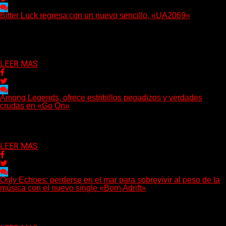
Bitter Luck regresa con un nuevo sencillo, «UA2069»
(Brian Heason HBM Promotions/Music Plugger) Bitter Luck
regresa con un nuevo sencillo, «UA2069», fruto de sus
recientes...
Delta 80
05/08/2026
LEER MAS
Among Legends, ofrece estribillos pegadizos y verdades
crudas en «Go On»
(No Rules) El trío punk de Ontario, Among Legends, irrumpe con
fuerza en «Lose My Grip». El...
Delta 80
05/08/2026
LEER MAS
Only Echoes: perderse en el mar para sobrevivir al peso de la
música con el nuevo single «Born Adrift»
(C Squared Music) La banda instrumental de post-metal de
Denver presenta “Born Adrift”, canción que da nombre...
Delta 80
04/08/2026