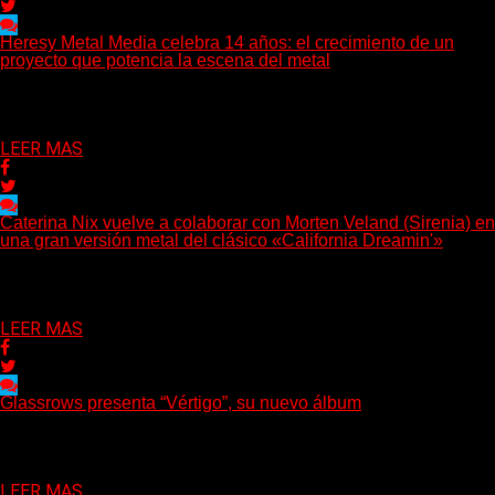
Heresy Metal Media celebra 14 años: el crecimiento de un
proyecto que potencia la escena del metal
Hay proyectos que no solo crecen con el paso del tiempo:
también ayudan a crecer a toda...
Delta 80
07/08/2026
LEER MAS
Caterina Nix vuelve a colaborar con Morten Veland (Sirenia) en
una gran versión metal del clásico «California Dreamin'»
La vocalista chilena de Chaos Magic participa junto a Helle
Bohdanova (Ignea) y Karmen Klinc (Venus 5)...
Delta 80
07/08/2026
LEER MAS
Glassrows presenta “Vértigo”, su nuevo álbum
(Elvis Attack) Glassrows presenta «Vértigo», un álbum que pone
en palabras y sonidos las emociones que atraviesan...
Delta 80
07/08/2026
LEER MAS