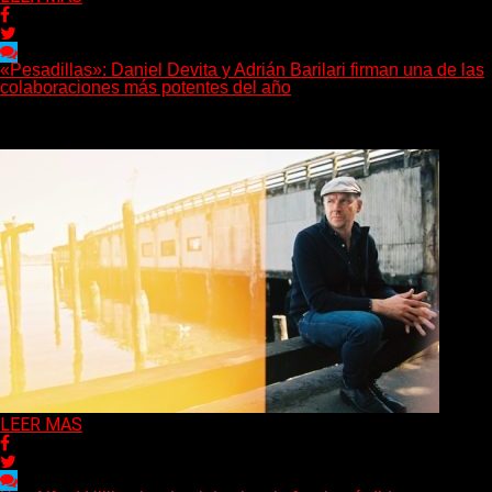
«Pesadillas»: Daniel Devita y Adrián Barilari firman una de las
colaboraciones más potentes del año
Hay canciones que nacen para acompañar un momento y otras
que buscan dejar una marca. «Pesadillas», la...
Delta 80
06/08/2026
LEER MAS