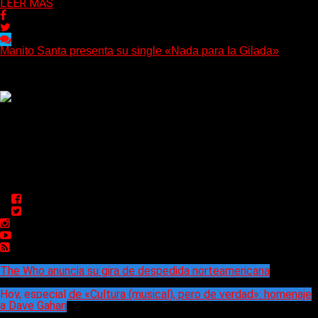
LEER MAS
Manito Santa presenta su single «Nada para la Gilada»
(SG) Manito Santa, banda de Punk oriunda de La Plata, presenta
en sociedad su single «Nada para...
Delta 80
04/08/2026
Rock, pop, metal, hard rock, dance, electrónica, etc. Música las
24 horas todo el año sin cambiar de emisora.
Sitio creado por SOLUMEDIA.COM.AR ©
Comunicate con Nosotros
Delta 80 - 2026. Transmite a través de su plataforma online
desde Caseros, 3F, Bs. As., Argentina. Whatsapp: +54 911
5833 5083 | Mail: delta80@live.com.ar | Para tener un
espacio: delta80@live.com.ar
The Who anuncia su gira de despedida norteamericana
Hoy, especial de «Cultura (musical), pero de verdad»: homenaje
a Dave Gahan