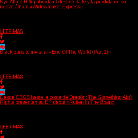
Kye Alfred Hillig aborda el destino, la fe y la pérdida en su
nuevo álbum «Widowmaker Express»
(No Rules) El cantautor de Tacoma, Kye Alfred Hillig, regresa
con «Widowmaker Express», un nuevo álbum profundamente...
Delta 80
06/08/2026
LEER MAS
Blackjeans te invita al «End Of The World (Part 1)»
(Tallulah PR) Hoy, el artista neoyorquino Blackjeans invita a los
oyentes a su universo salvaje y teatral...
Delta 80
06/08/2026
LEER MAS
Desde CBGB hasta la costa de Oregón: The Something Ain’t
Rights presentan su EP debut «Rotten In The Brain»
(No Rules) The Something Ain’t Rights, de Astoria, Oregón,
lanzó su EP debut, «Rotten In The Brain»,...
Delta 80
05/08/2026
LEER MAS