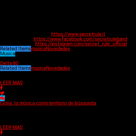
Éxito en las listas de éxitos: Sus sencillos han alcanzado el Top
10 en las listas de rock, metal y todos los géneros de iTunes en
Finlandia, Japón, Italia, Canadá y Noruega.
ANGELA DI VINCENZO: Voz
​ANDY ‘MENARIO’ MENARINI: Guitarra​
SOFIA BASILI: Bajo
ANDREA MIAZZETTO: Batería
Website
:
https://www.secretrule.it
Facebook
:
https://www.facebook.com/secretruleband
Instagram
:
https://instagram.com/secret_rule_official
Related Items
musica
Novedades
Musica
08/05/2025
Delta 80
Related Items
musica
Novedades
Puede interesarte
LEER MAS
Gotra: la música como territorio de búsqueda
Hay músicas que buscan respuestas y otras que prefieren abrir
preguntas. En ese territorio, donde el sonido...
Delta 80
08/08/2026
LEER MAS