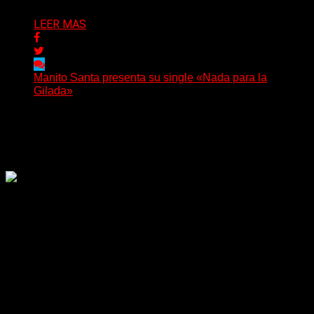
LEER MAS
Manito Santa presenta su single «Nada para la
Gilada»
(SG) Manito Santa, banda de Punk oriunda de La Plata,
presenta en sociedad su single «Nada para...
Delta 80
04/08/2026
Rock, pop, metal, hard rock, dance, electrónica, etc. Música
las 24 horas todo el año sin cambiar de emisora.
Sitio creado por SOLUMEDIA.COM.AR ©
Comunicate con Nosotros
Delta 80 - 2026. Transmite a través de
su plataforma online desde Caseros,