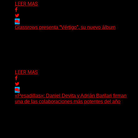
LEER MAS
Glassrows presenta “Vértigo”, su nuevo álbum
(Elvis Attack) Glassrows presenta «Vértigo», un álbum
que pone en palabras y sonidos las emociones que
atraviesan...
Delta 80
07/08/2026
LEER MAS
«Pesadillas»: Daniel Devita y Adrián Barilari firman
una de las colaboraciones más potentes del año
Hay canciones que nacen para acompañar un momento
y otras que buscan dejar una marca. «Pesadillas», la...
Delta 80
06/08/2026