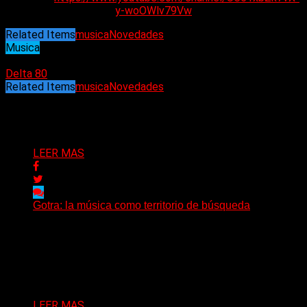
y-woOWlv79Vw
Related Items
musica
Novedades
Musica
23/12/2024
Delta 80
Related Items
musica
Novedades
Puede interesarte
LEER MAS
Gotra: la música como territorio de búsqueda
Hay músicas que buscan respuestas y otras que
prefieren abrir preguntas. En ese territorio, donde el
sonido...
Delta 80
08/08/2026
LEER MAS