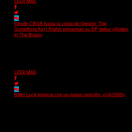
LEER MAS
Desde CBGB hasta la costa de Oregón: The
Something Ain’t Rights presentan su EP debut «Rotten
In The Brain»
(No Rules) The Something Ain’t Rights, de Astoria,
Oregón, lanzó su EP debut, «Rotten In The Brain»,...
Delta 80
05/08/2026
LEER MAS
Bitter Luck regresa con un nuevo sencillo, «UA2069»
(Brian Heason HBM Promotions/Music Plugger) Bitter
Luck regresa con un nuevo sencillo, «UA2069», fruto de
sus recientes...
Delta 80
05/08/2026