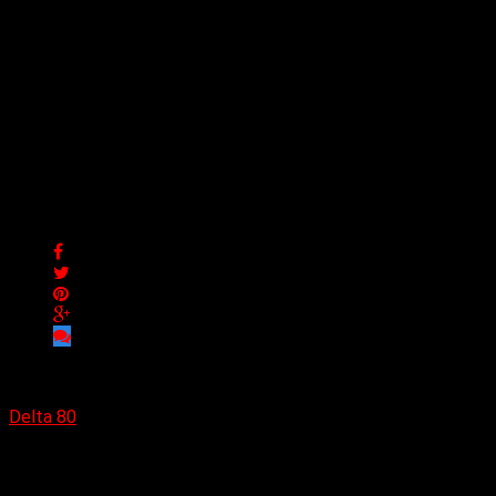
Simo lanza su nuevo single
«Lo que tenía que decir»,
una catarsis de
empoderamiento y
autenticidad
Simo lanza su nuevo single «Lo que tenía que decir», una
catarsis de empoderamiento y autenticidad
Delta 80
23/12/2024
(Verónica Espinoza) Luego de su exitoso primer lanzamiento