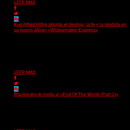
LEER MAS
Kye Alfred Hillig aborda el destino, la fe y la pérdida en
su nuevo álbum «Widowmaker Express»
(No Rules) El cantautor de Tacoma, Kye Alfred Hillig,
regresa con «Widowmaker Express», un nuevo álbum
profundamente...
Delta 80
06/08/2026
LEER MAS
Blackjeans te invita al «End Of The World (Part 1)»
(Tallulah PR) Hoy, el artista neoyorquino Blackjeans
invita a los oyentes a su universo salvaje y teatral...
Delta 80
06/08/2026