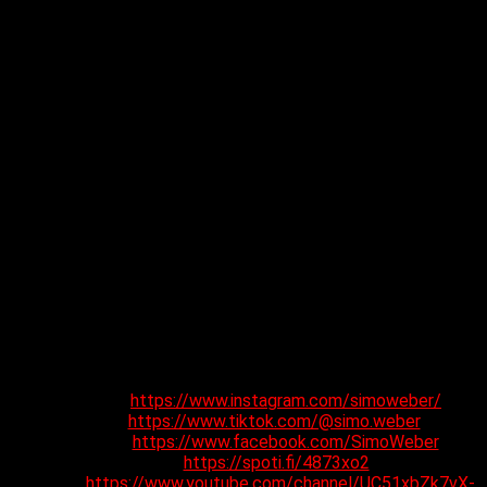
clave en la música de animación japonesa en Latinoamérica.
Con colaboraciones con artistas internacionales de doblaje y
un amplio repertorio de openings y endings de animé que
acumulan miles de oyentes en Spotify, se ha consolidado
como una de las voces más importantes de este género.
La artista ha sido parte de numerosos eventos y festivales
como AnimeExpo, Festigame, el Miami International Film
Festival, y ha sido cantante principal para The Geek
Orchestra, entre otros. Actualmente, se encuentra dedicando
su energía a su primer proyecto solista, que fusiona el rock-
pop con influencias de la música japonesa, abordando temas
como la superación personal, el amor y la nostalgia, todo bajo
una estética visual de fuerte influencia del cyberpunk y la
animación japonesa.
«Lo que tenía que decir»
ya está disponible en todas las
plataformas de streaming.
Instagram:
https://www.instagram.com/simoweber/
TikTok:
https://www.tiktok.com/@simo.weber
Facebook:
https://www.facebook.com/SimoWeber
Spotify:
https://spoti.fi/4873xo2
YouTube:
https://www.youtube.com/channel/UC51xbZk7vX-