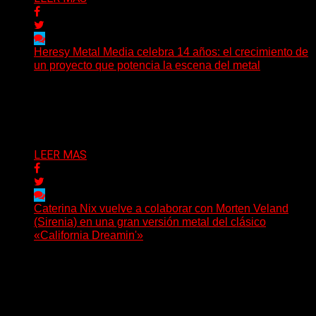
Heresy Metal Media celebra 14 años: el crecimiento de
un proyecto que potencia la escena del metal
Hay proyectos que no solo crecen con el paso del
tiempo: también ayudan a crecer a toda...
Delta 80
07/08/2026
LEER MAS
Caterina Nix vuelve a colaborar con Morten Veland
(Sirenia) en una gran versión metal del clásico
«California Dreamin'»
La vocalista chilena de Chaos Magic participa junto a
Helle Bohdanova (Ignea) y Karmen Klinc (Venus 5)...
Delta 80
07/08/2026