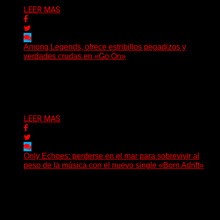
LEER MAS
Among Legends, ofrece estribillos pegadizos y
verdades crudas en «Go On»
(No Rules) El trío punk de Ontario, Among Legends,
irrumpe con fuerza en «Lose My Grip». El...
Delta 80
05/08/2026
LEER MAS
Only Echoes: perderse en el mar para sobrevivir al
peso de la música con el nuevo single «Born Adrift»
(C Squared Music) La banda instrumental de post-
metal de Denver presenta “Born Adrift”, canción que da
nombre...
Delta 80
04/08/2026