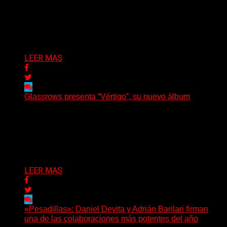
La vocalista chilena de Chaos Magic participa junto a
Helle Bohdanova (Ignea) y Karmen Klinc (Venus 5)...
Delta 80
07/08/2026
LEER MAS
Glassrows presenta “Vértigo”, su nuevo álbum
(Elvis Attack) Glassrows presenta «Vértigo», un álbum
que pone en palabras y sonidos las emociones que
atraviesan...
Delta 80
07/08/2026
LEER MAS
«Pesadillas»: Daniel Devita y Adrián Barilari firman
una de las colaboraciones más potentes del año