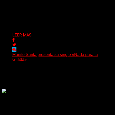
(C Squared Music) La banda instrumental de post-
metal de Denver presenta “Born Adrift”, canción que da
nombre...
Delta 80
04/08/2026
LEER MAS
Manito Santa presenta su single «Nada para la
Gilada»
(SG) Manito Santa, banda de Punk oriunda de La Plata,
presenta en sociedad su single «Nada para...
Delta 80
04/08/2026
Rock, pop, metal, hard rock, dance, electrónica, etc. Música
las 24 horas todo el año sin cambiar de emisora.
Sitio creado por SOLUMEDIA.COM.AR ©