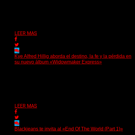
Hay canciones que nacen para acompañar un momento
y otras que buscan dejar una marca. «Pesadillas», la...
Delta 80
06/08/2026
LEER MAS
Kye Alfred Hillig aborda el destino, la fe y la pérdida en
su nuevo álbum «Widowmaker Express»
(No Rules) El cantautor de Tacoma, Kye Alfred Hillig,
regresa con «Widowmaker Express», un nuevo álbum
profundamente...
Delta 80
06/08/2026
LEER MAS
Blackjeans te invita al «End Of The World (Part 1)»