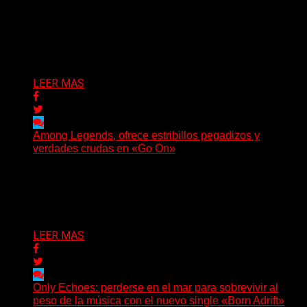
(Brian Heason HBM Promotions/Music Plugger) Bitter
Luck regresa con un nuevo sencillo, «UA2069», fruto de
sus recientes...
Delta 80
05/08/2026
LEER MAS
Among Legends, ofrece estribillos pegadizos y
verdades crudas en «Go On»
(No Rules) El trío punk de Ontario, Among Legends,
irrumpe con fuerza en «Lose My Grip». El...
Delta 80
05/08/2026
LEER MAS
Only Echoes: perderse en el mar para sobrevivir al
peso de la música con el nuevo single «Born Adrift»