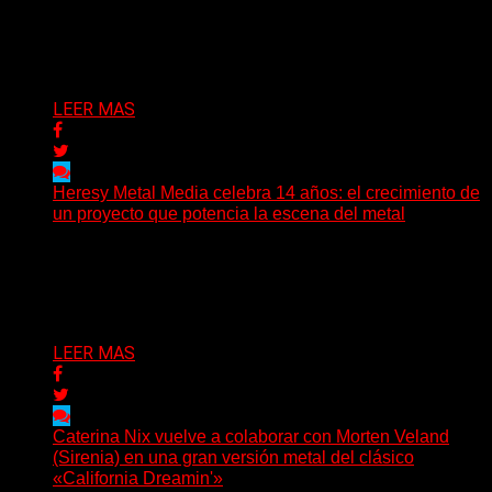
prefieren abrir preguntas. En ese territorio, donde el
sonido...
Delta 80
08/08/2026
LEER MAS
Heresy Metal Media celebra 14 años: el crecimiento de
un proyecto que potencia la escena del metal
Hay proyectos que no solo crecen con el paso del
tiempo: también ayudan a crecer a toda...
Delta 80
07/08/2026
LEER MAS
Caterina Nix vuelve a colaborar con Morten Veland
(Sirenia) en una gran versión metal del clásico
«California Dreamin'»