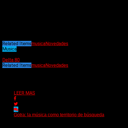
amplio registro de su voz y su sensibilidad le permiten crear
paisajes sonoros propios de su universo emocional cargado
de sueños y nostalgia, mezclando géneros sin alejarse del
pop que tanto la marcó en su infancia. Fue telonera de
Richard Marx en El Teatro Ópera y su último lanzamiento
“Cariñito”
ft. Agus Vivo fue elegido para la serie
“El fin del
amor”
basado en el libro de Tamara Tenembaum.
Related Items
musica
Novedades
Musica
01/10/2022
Delta 80
Related Items
musica
Novedades
Puede interesarte
LEER MAS
Gotra: la música como territorio de búsqueda
Hay músicas que buscan respuestas y otras que