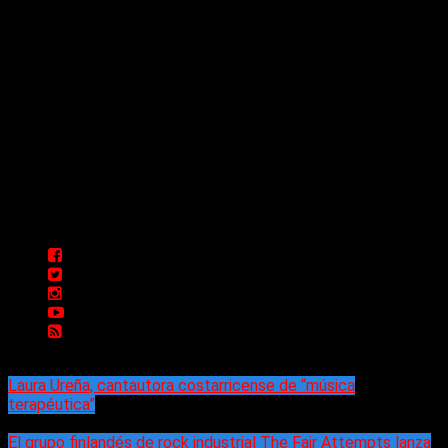
Comunicate con Nosotros
Delta 80 - 2026. Transmite a través de
su plataforma online desde Caseros,
3F, Bs. As., Argentina. Whatsapp: +54
911 5833 5083 | Mail:
delta80@live.com.ar | Para tener un
espacio: delta80@live.com.ar
Laura Ureña, cantautora costarricense de “música
terapéutica”
El grupo finlandés de rock industrial The Fair Attempts lanza