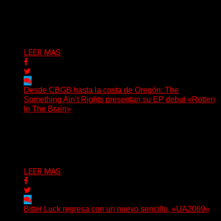
(Tallulah PR) Hoy, el artista neoyorquino Blackjeans
invita a los oyentes a su universo salvaje y teatral...
Delta 80
06/08/2026
LEER MAS
Desde CBGB hasta la costa de Oregón: The
Something Ain’t Rights presentan su EP debut «Rotten
In The Brain»
(No Rules) The Something Ain’t Rights, de Astoria,
Oregón, lanzó su EP debut, «Rotten In The Brain»,...
Delta 80
05/08/2026
LEER MAS
Bitter Luck regresa con un nuevo sencillo, «UA2069»