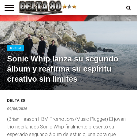
ENTREVISTAS
PREMIOS
PRODUCCIONES
PROGRAMACION
CONTACTO
HOMEPAGE
MUSICA
Sonic Whip lanza su segundo
álbum y reafirma su espíritu
creativo sin límites
DELTA 80
09/06/2026
(Brian Heason HBM Promotions/Music Plugger) El joven
trío neerlandés Sonic Whip finalmente presentó su
esperado segundo álbum de estudio, una obra que