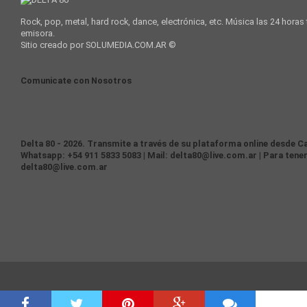
Rock, pop, metal, hard rock, dance, electrónica, etc. Música las 24 horas
emisora.
Sitio creado por SOLUMEDIA.COM.AR ©
Comunicate con Nosotros
Delta 80 - 2026. Transmite a través de su plataforma online desde Ca
Whatsapp: +54 911 5833 5083 | Mail: delta80@live.com.ar | Para tener
delta80@live.com.ar