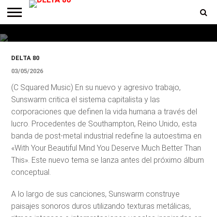
Beautiful Mind, You Deserve
Much Better Than This»
ENTREVISTAS
PREMIOS
PRODUCCIONES
PROGRAMACION
CONTACTO
HOMEPAGE
DELTA 80
03/05/2026
(C Squared Music) En su nuevo y agresivo trabajo,
Sunswarm critica el sistema capitalista y las
corporaciones que definen la vida humana a través del
lucro. Procedentes de Southampton, Reino Unido, esta
banda de post-metal industrial redefine la autoestima en
«With Your Beautiful Mind You Deserve Much Better Than
This». Este nuevo tema se lanza antes del próximo álbum
conceptual.
A lo largo de sus canciones, Sunswarm construye
paisajes sonoros duros utilizando texturas metálicas,