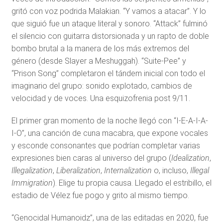
gritó con voz podrida Malakian. “Y vamos a atacar”. Y lo
que siguió fue un ataque literal y sonoro. “Attack” fulminó
el silencio con guitarra distorsionada y un rapto de doble
bombo brutal a la manera de los más extremos del
género (desde Slayer a Meshuggah). “Suite-Pee” y
“Prison Song” completaron el tándem inicial con todo el
imaginario del grupo: sonido explotado, cambios de
velocidad y de voces. Una esquizofrenia post 9/11.
El primer gran momento de la noche llegó con “I-E-A-I-A-
I-O”, una canción de cuna macabra, que expone vocales
y esconde consonantes que podrían completar varias
expresiones bien caras al universo del grupo (
Idealization
,
Illegalization
,
Liberalization
,
Internalization
o, incluso,
Illegal
Immigration
). Elige tu propia causa. Llegado el estribillo, el
estadio de Vélez fue pogo y grito al mismo tiempo.
“Genocidal Humanoidz”, una de las editadas en 2020, fue