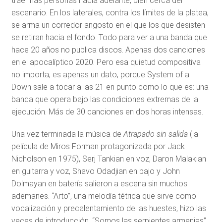
trae más personas hacia adelante, bien cerca del
escenario. En los laterales, contra los límites de la platea,
se arma un corredor angosto en el que los que desisten
se retiran hacia el fondo. Todo para ver a una banda que
hace 20 años no publica discos. Apenas dos canciones
en el apocalíptico 2020. Pero esa quietud compositiva
no importa, es apenas un dato, porque System of a
Down sale a tocar a las 21 en punto como lo que es: una
banda que opera bajo las condiciones extremas de la
ejecución. Más de 30 canciones en dos horas intensas.
Una vez terminada la música de
Atrapado sin salida
(la
película de Miros Forman protagonizada por Jack
Nicholson en 1975), Serj Tankian en voz, Daron Malakian
en guitarra y voz, Shavo Odadjian en bajo y John
Dolmayan en batería salieron a escena sin muchos
ademanes. “Arto”, una melodía tétrica que sirve como
vocalización y precalentamiento de las huestes, hizo las
veces de introducción. “Somos las serpientes armenias”,