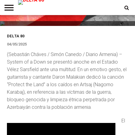
armenia y el rock alternativo
hicieron vibrar un Vélez repleto
ENTREVISTAS
PREMIOS
PRODUCCIONES
PROGRAMACION
CONTACTO
HOMEPAGE
DELTA 80
04/05/2025
(Sebastián Cháves / Simón Canedo / Diario Armenia) –
System of a Down se presentó anoche en el Estadio
Vélez Sarsfield ante una multitud. En un emotivo gesto, el
guitarrista y cantante Daron Malakian dedicó la canción
“Protect the Land” a los caídos en Artsaj (Nagorno
Karabaj), en referencia a las víctimas de la guerra,
bloqueo genocida y limpieza étnica perpetrada por
Azerbaiyán contra la población armenia.
El