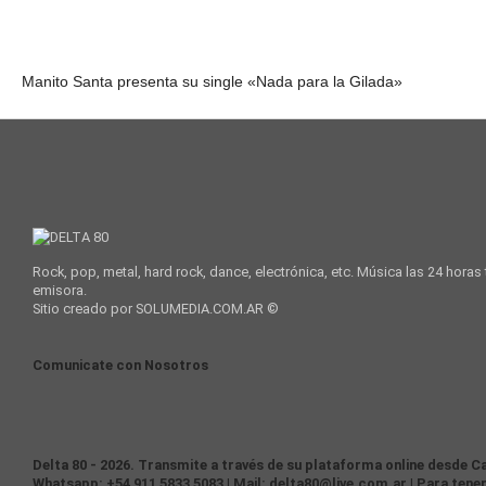
Manito Santa presenta su single «Nada para la Gilada»
Rock, pop, metal, hard rock, dance, electrónica, etc. Música las 24 horas
emisora.
Sitio creado por SOLUMEDIA.COM.AR ©
Comunicate con Nosotros
Delta 80 - 2026. Transmite a través de su plataforma online desde Ca
Whatsapp: +54 911 5833 5083 | Mail: delta80@live.com.ar | Para tener