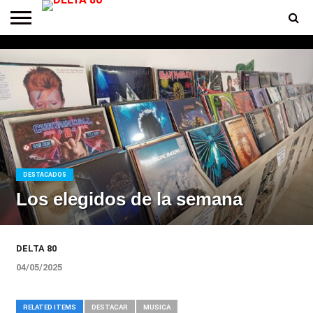
ENTREVISTAS
PREMIOS
PRODUCCIONES
PROGRAMACION
CONTACTO
HOMEPAGE
DESTACADOS
Los elegidos de la semana
DELTA 80
04/05/2025
RELATED ITEMS
DESTACAR
MUSICA