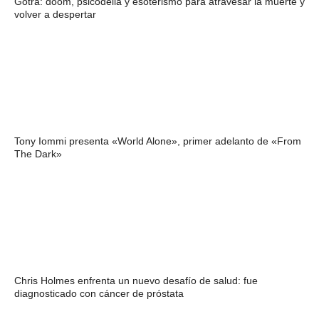
Gotra: doom, psicodelia y esoterismo para atravesar la muerte y
volver a despertar
Tony Iommi presenta «World Alone», primer adelanto de «From
The Dark»
Chris Holmes enfrenta un nuevo desafío de salud: fue
diagnosticado con cáncer de próstata