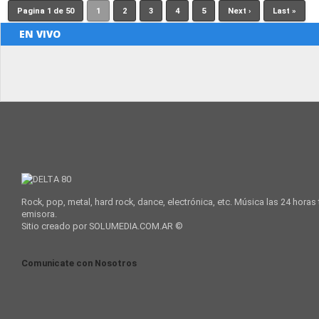
Pagina 1 de 50
1
2
3
4
5
Next ›
Last »
EN VIVO
Rock, pop, metal, hard rock, dance, electrónica, etc. Música las 24 horas
emisora.
Sitio creado por SOLUMEDIA.COM.AR ©
Comunicate con Nosotros