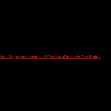
n’t Rights presentan su EP debut «Rotten In The Brain»
, lanzó su EP debut, «Rotten In The Brain»,...