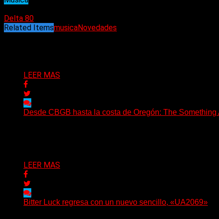
09/11/2025
Delta 80
Related Items
musica
Novedades
Puede interesarte
LEER MAS
Desde CBGB hasta la costa de Oregón: The Something Ai
(No Rules) The Something Ain’t Rights, de Astoria, Oregón
Delta 80
05/08/2026
LEER MAS
Bitter Luck regresa con un nuevo sencillo, «UA2069»