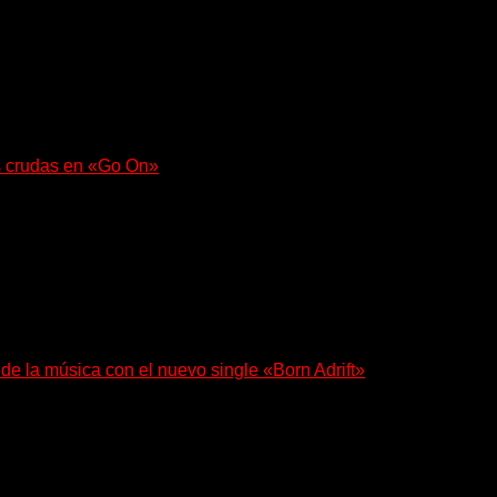
 regresa con un nuevo sencillo, «UA2069», fruto de sus recient
s crudas en «Go On»
e con fuerza en «Lose My Grip». El...
 de la música con el nuevo single «Born Adrift»
e Denver presenta “Born Adrift”, canción que da nombre...