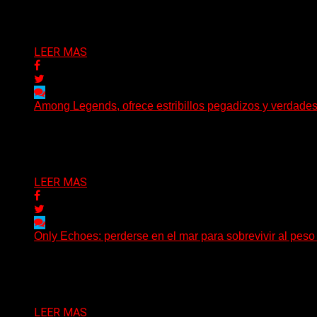
(Brian Heason HBM Promotions/Music Plugger) Bitter Luck
Delta 80
05/08/2026
LEER MAS
Among Legends, ofrece estribillos pegadizos y verdade
(No Rules) El trío punk de Ontario, Among Legends, irrump
Delta 80
05/08/2026
LEER MAS
Only Echoes: perderse en el mar para sobrevivir al peso
(C Squared Music) La banda instrumental de post-metal d
Delta 80
04/08/2026
LEER MAS