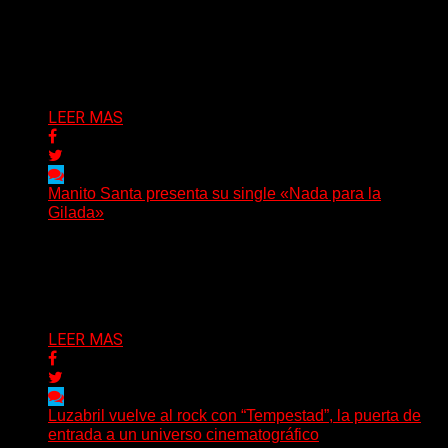
(C Squared Music) La banda instrumental de post-
metal de Denver presenta “Born Adrift”, canción que da
nombre...
Delta 80
04/08/2026
LEER MAS
Manito Santa presenta su single «Nada para la
Gilada»
(SG) Manito Santa, banda de Punk oriunda de La Plata,
presenta en sociedad su single «Nada para...
Delta 80
04/08/2026
LEER MAS
Luzabril vuelve al rock con “Tempestad”, la puerta de
entrada a un universo cinematográfico