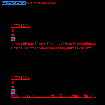
Related Items
musica
Novedades
Puede interesarte
LEER MAS
«Pesadillas»: Daniel Devita y Adrián Barilari firman
una de las colaboraciones más potentes del año
Hay canciones que nacen para acompañar un momento
y otras que buscan dejar una marca. «Pesadillas», la...
Delta 80
06/08/2026
LEER MAS
Blackjeans te invita al «End Of The World (Part 1)»
(Tallulah PR) Hoy, el artista neoyorquino Blackjeans