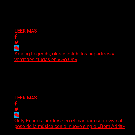
Luck regresa con un nuevo sencillo, «UA2069», fruto de
sus recientes...
Delta 80
05/08/2026
LEER MAS
Among Legends, ofrece estribillos pegadizos y
verdades crudas en «Go On»
(No Rules) El trío punk de Ontario, Among Legends,
irrumpe con fuerza en «Lose My Grip». El...
Delta 80
05/08/2026
LEER MAS
Only Echoes: perderse en el mar para sobrevivir al
peso de la música con el nuevo single «Born Adrift»