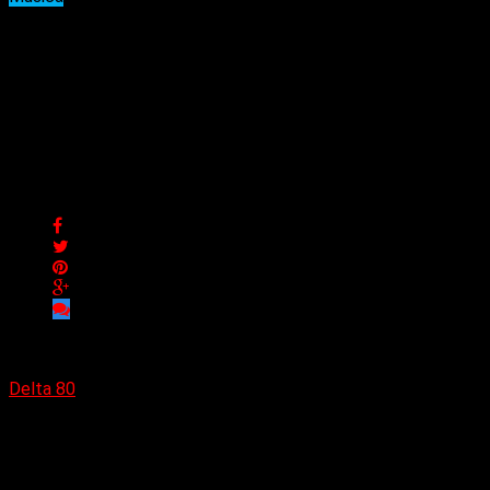
The Cocktail Slipper lanza
el nuevo sencillo «123»
antes de las fechas de su
gira por EE. UU.
The Cocktail Slipper lanza el nuevo sencillo «123» antes de
las fechas de su gira por EE. UU.
Delta 80
03/12/2023
(Earshot Media) Si bien la canción es un pegadizo himno de
rock’n’roll que dice adiós al desamor, también fue un gran
saludo a los Estados Unidos cuando la banda regresó para