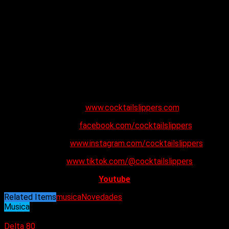
varios momentos memorables, incluidas actuaciones junto a
músicos legendarios como Paul McCartney, Bruce
Springsteen, Iggy and the Stooges, The Strokes y muchos
más.
Silje Hope (también conocida como Hope): voz Stine
Bendiksen (también conocida como Rocket Queen): guitarra y
coros Astrid Waller (también conocida como Sugar Cane):
bajo y coros Sara Andersson (alias Vega): guitarra Maria
Storaas (también conocida como Smash): batería.
Website:
www.cocktailslippers.com
Facebook:
facebook.com/cocktailslippers
Instagram:
www.instagram.com/cocktailslippers
TikTok
:
www.tiktok.com/@cocktailslippers
Youtube
Related Items
musica
Novedades
Musica
03/12/2023
Delta 80