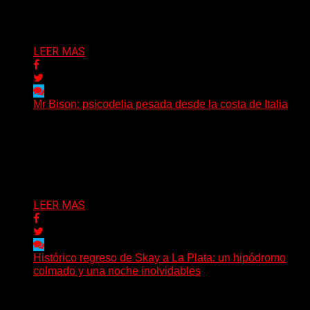
Después de una gira...
Delta 80
03/08/2026
LEER MAS
Mr Bison: psicodelia pesada desde la costa de Italia
(Brian Heason HBM Promotions/Music Plugger) Desde
un pequeño pueblo costero de la Toscana llega Mr
Bison, una...
Delta 80
03/08/2026
LEER MAS
Histórico regreso de Skay a La Plata: un hipódromo
colmado y una noche inolvidables
(Gonna Go) El guitarrista y cantante Skay regresó a La
Plata, luego de 12 años, para presentarse...