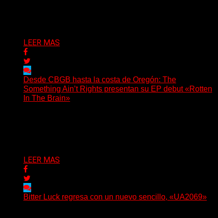
invita a los oyentes a su universo salvaje y teatral...
Delta 80
06/08/2026
LEER MAS
Desde CBGB hasta la costa de Oregón: The
Something Ain’t Rights presentan su EP debut «Rotten
In The Brain»
(No Rules) The Something Ain’t Rights, de Astoria,
Oregón, lanzó su EP debut, «Rotten In The Brain»,...
Delta 80
05/08/2026
LEER MAS
Bitter Luck regresa con un nuevo sencillo, «UA2069»
(Brian Heason HBM Promotions/Music Plugger) Bitter