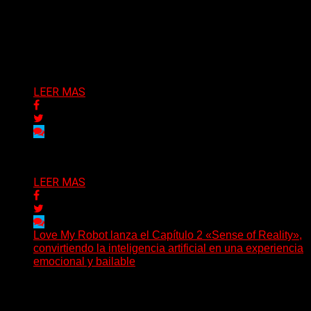
(SG) La cantante, compositora y realizadora argentina
inaugura con su nuevo single y videoclip una etapa
artística...
Delta 80
04/08/2026
LEER MAS
Delta 80
03/08/2026
LEER MAS
Love My Robot lanza el Capítulo 2 «Sense of Reality»,
convirtiendo la inteligencia artificial en una experiencia
emocional y bailable
(Diego Armando Báez Peña) Convirtiendo la inteligencia
artificial en una experiencia emocional y bailable.