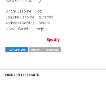
Rock de alto octanaje.
Sindre Gasöline – voz
Jon-Erik Gasöline – guitarras
Andreas Gasöline – batería
Morten Gasöline – bajo
Spotify
RELATED ITEMS
MUSICA
NOVEDADES
PUEDE INTERESARTE