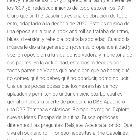
heavy metal de los ’70? ¿El speed, el thrash y el metal de
los ’80? ¿El redescubrimiento de todo esto en los ’90?
Claro que sí. The Gasölines es una celebración de todo
esto, adaptado a la década de 2020. Esta es música de
una época en la que el rock and roll se trataba de ritmo,
blues, diversión y rebeldía contra la sociedad. Cuando la
música le dio a la generación joven su propia identidad y
voz, en oposición a la vida conservadora y monótona de
sus padres. En la actualidad, estamos rodeados por
todas partes de Voces que nos dicen qué no hacer, qué
no comer, qué no beber, qué no conducir, cómo no lucir.
Una de las pocas cosas que los moralistas de hoy
aplauden y permiten es andar en bicicleta. Lo cual es
genial si tienes la suerte de poseer una DBS Apache o
una DBS Tomahawk clásicas. Rompe las reglas. Explora
nuevas ideas. Escapa de la rutina. Busca opiniones
diferentes. Haz preguntas. Relájate. Acelera a fondo. ¡Que
viva el rock and roll! Por eso necesitas a The Gasolines.