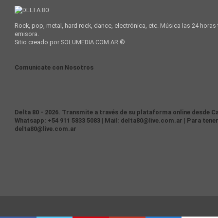
Rock, pop, metal, hard rock, dance, electrónica, etc. Música las 24 horas
emisora.
Sitio creado por SOLUMEDIA.COM.AR ©
Comunicate con Nosotros
Delta 80 - 2026. Transmite a través de su plataforma online desde Ca
Whatsapp: +54 911 5833 5083 | Mail: delta80@live.com.ar | Para tener
delta80@live.com.ar