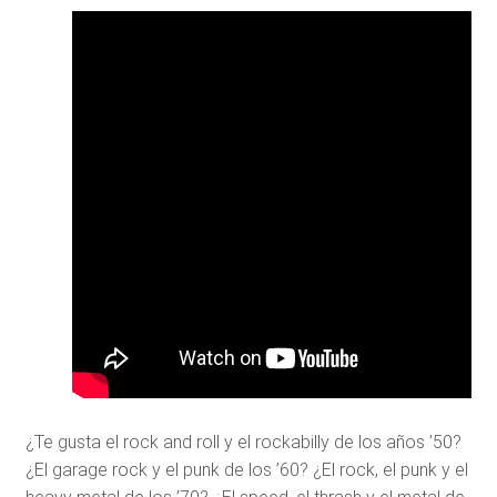
¿Te gusta el rock and roll y el rockabilly de los años ’50?
¿El garage rock y el punk de los ’60? ¿El rock, el punk y el