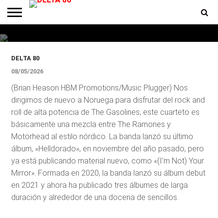
The Gasölines, una trompada
noruega de rock, punk y metal
ENTREVISTAS
PREMIOS
PRODUCCIONES
PROGRAMACION
CONTACTO
HOMEPAGE
DELTA 80
08/05/2026
(Brian Heason HBM Promotions/Music Plugger) Nos
dirigimos de nuevo a Noruega para disfrutar del rock and
roll de alta potencia de The Gasolines; este cuarteto es
básicamente una mezcla entre The Ramones y
Motörhead al estilo nórdico. La banda lanzó su último
álbum, «Helldorado», en noviembre del año pasado, pero
ya está publicando material nuevo, como «(I’m Not) Your
Mirror». Formada en 2020, la banda lanzó su álbum debut
en 2021 y ahora ha publicado tres álbumes de larga
duración y alrededor de una docena de sencillos.