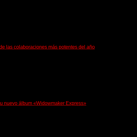
e pone en palabras y sonidos las emociones que atraviesan...
a de las colaboraciones más potentes del año
as que buscan dejar una marca. «Pesadillas», la...
 en su nuevo álbum «Widowmaker Express»
egresa con «Widowmaker Express», un nuevo álbum profundamente