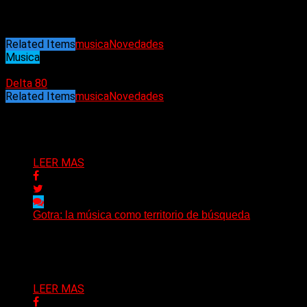
intenta crear un estilo consistente y reconocible.
“La gente te
Feeder, The Killers, Foo Fighters o The Clash, lo cual es un cum
Related Items
musica
Novedades
Musica
07/11/2022
Delta 80
Related Items
musica
Novedades
Puede interesarte
LEER MAS
Gotra: la música como territorio de búsqueda
Hay músicas que buscan respuestas y otras que prefieren a
Delta 80
08/08/2026
LEER MAS