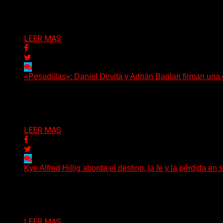
(Elvis Attack) Glassrows presenta «Vértigo», un álbum qu
Delta 80
07/08/2026
LEER MAS
«Pesadillas»: Daniel Devita y Adrián Barilari firman un
Hay canciones que nacen para acompañar un momento y otr
Delta 80
06/08/2026
LEER MAS
Kye Alfred Hillig aborda el destino, la fe y la pérdida
(No Rules) El cantautor de Tacoma, Kye Alfred Hillig, r
Delta 80
06/08/2026
LEER MAS