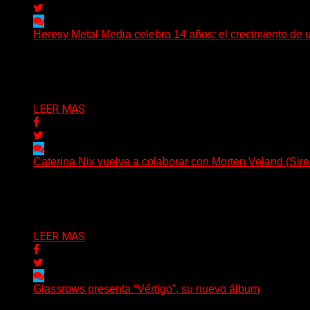
Heresy Metal Media celebra 14 años: el crecimiento de 
Hay proyectos que no solo crecen con el paso del tiempo
Delta 80
07/08/2026
LEER MAS
Caterina Nix vuelve a colaborar con Morten Veland (Sire
La vocalista chilena de Chaos Magic participa junto a Hel
Delta 80
07/08/2026
LEER MAS
Glassrows presenta “Vértigo”, su nuevo álbum