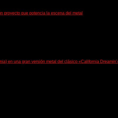
un proyecto que potencia la escena del metal
: también ayudan a crecer a toda...
nia) en una gran versión metal del clásico «California Dreamin'
le Bohdanova (Ignea) y Karmen Klinc (Venus 5)...