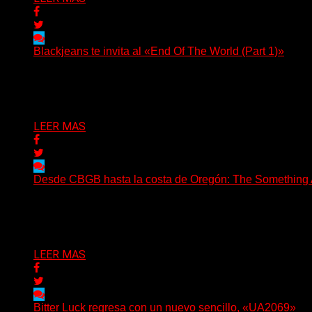
Blackjeans te invita al «End Of The World (Part 1)»
(Tallulah PR) Hoy, el artista neoyorquino Blackjeans invita 
Delta 80
06/08/2026
LEER MAS
Desde CBGB hasta la costa de Oregón: The Something Ai
(No Rules) The Something Ain’t Rights, de Astoria, Oregón
Delta 80
05/08/2026
LEER MAS
Bitter Luck regresa con un nuevo sencillo, «UA2069»