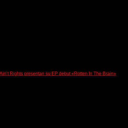
a los oyentes a su universo salvaje y teatral...
n’t Rights presentan su EP debut «Rotten In The Brain»
, lanzó su EP debut, «Rotten In The Brain»,...