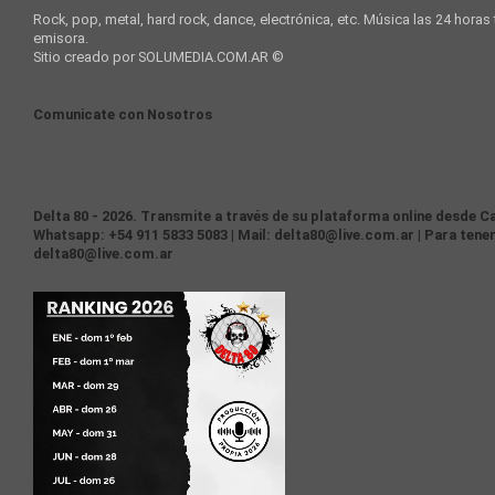
Rock, pop, metal, hard rock, dance, electrónica, etc. Música las 24 horas
emisora.
Sitio creado por SOLUMEDIA.COM.AR ©
Comunicate con Nosotros
Delta 80 - 2026. Transmite a través de su plataforma online desde Ca
Whatsapp: +54 911 5833 5083 | Mail: delta80@live.com.ar | Para tener
delta80@live.com.ar