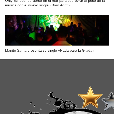
Only Echoes: perderse en el mar para sobrevivir al peso de la
música con el nuevo single «Born Adrift»
Manito Santa presenta su single «Nada para la Gilada»