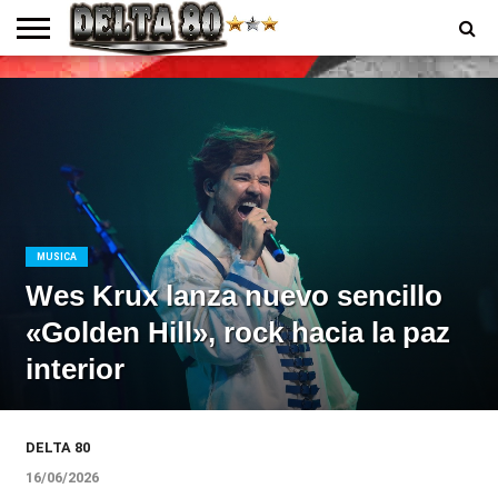
ENTREVISTAS
PREMIOS
PRODUCCIONES
PROGRAMACION
CONTACTO
HOMEPAGE
MUSICA
Wes Krux lanza nuevo sencillo
«Golden Hill», rock hacia la paz
interior
DELTA 80
16/06/2026