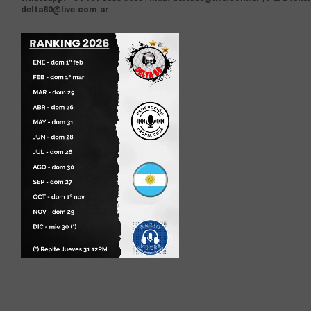
delta80@live.com.ar