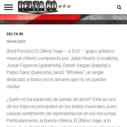
chilenos El Último Viaje para
ahogar penas de amor
ENTREVISTAS
PREMIOS
PRODUCCIONES
PROGRAMACION
CONTACTO
HOMEPAGE
DELTA 80
30/04/2023
(Red Poncho) El Último Viaje – o EUV – grupo artístico
musical chileno compuesto por Julián Hearts (vocalista),
Josué Figueroa (guitarrista), Daniel Vargas (bajista) y
Pablo Sainz (baterista), lanzó
“Whiskey”
, un single
dedicado a todos esos amores que no se pueden
olvidar.
¿Quién no ha padecido de penas de amor? Este es uno
de los tópicos principales en los éxitos musicales, pues
causan sentimiento de representación en los escuchas.
Particularmente, la banda chilena, El Último Viaje, a lo