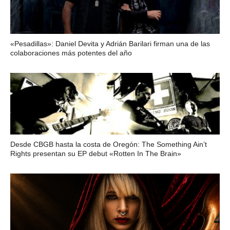
«Pesadillas»: Daniel Devita y Adrián Barilari firman una de las
colaboraciones más potentes del año
Desde CBGB hasta la costa de Oregón: The Something Ain’t
Rights presentan su EP debut «Rotten In The Brain»