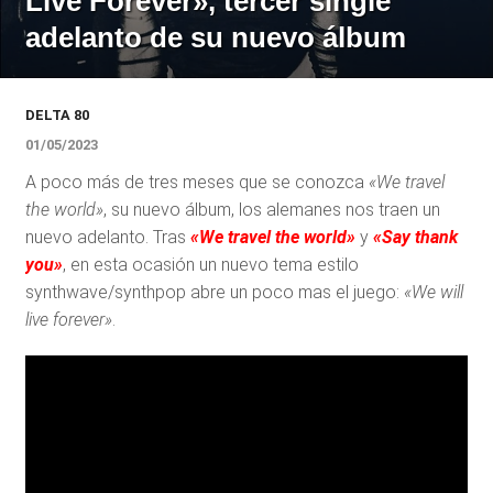
Live Forever», tercer single
adelanto de su nuevo álbum
DELTA 80
01/05/2023
A poco más de tres meses que se conozca
«We travel
the world»
, su nuevo álbum, los alemanes nos traen un
nuevo adelanto. Tras
«We travel the world»
y
«Say thank
you»
, en esta ocasión un nuevo tema estilo
synthwave/synthpop abre un poco mas el juego:
«We will
live forever»
.