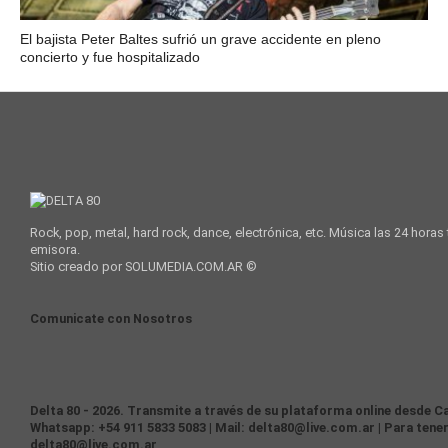
El bajista Peter Baltes sufrió un grave accidente en pleno
concierto y fue hospitalizado
Rock, pop, metal, hard rock, dance, electrónica, etc. Música las 24 horas
emisora.
Sitio creado por SOLUMEDIA.COM.AR ©
Comunicate con Nosotros
Delta 80 - 2026. Transmite a través de su plataforma online desde Ca
Whatsapp: +54 911 5833 5083 | Mail: delta80@live.com.ar | Para tener
delta80@live.com.ar