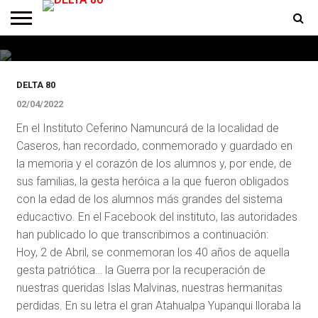
A 40 años de la guerra, Malvinas está
presente con música en las escuelas
ENTREVISTAS
PREMIOS
PRODUCCIONES
PROGRAMACION
CONTACTO
HOMEPAGE
DELTA 80
02/04/2022
En el Instituto Ceferino Namuncurá de la localidad de
Caseros, han recordado, conmemorado y guardado en
la memoria y el corazón de los alumnos y, por ende, de
sus familias, la gesta heróica a la que fueron obligados
con la edad de los alumnos más grandes del sistema
educactivo. En el Facebook del instituto, las autoridades
han publicado lo que transcribimos a continuación:
Hoy, 2 de Abril, se conmemoran los 40 años de aquella
gesta patriótica… la Guerra por la recuperación de
nuestras queridas Islas Malvinas, nuestras hermanitas
perdidas. En su letra el gran Atahualpa Yupanqui lloraba la