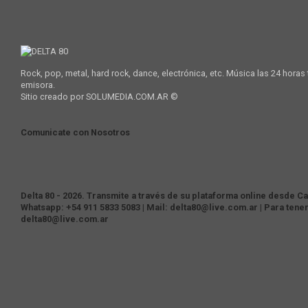
Rock, pop, metal, hard rock, dance, electrónica, etc. Música las 24 horas
emisora.
Sitio creado por SOLUMEDIA.COM.AR ©
Comunicate con Nosotros
Delta 80 - 2026. Transmite a través de su plataforma online desde Cas
Whatsapp: +54 911 5833 5083 | Mail: delta80@live.com.ar | Para tene
delta80@live.com.ar