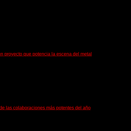
brir preguntas. En ese territorio, donde el sonido...
un proyecto que potencia la escena del metal
: también ayudan a crecer a toda...
a de las colaboraciones más potentes del año
as que buscan dejar una marca. «Pesadillas», la...