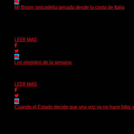
Mr Bison: psicodelia pesada desde la costa de Italia
(Brian Heason HBM Promotions/Music Plugger) Desde un p
Delta 80
03/08/2026
LEER MAS
Los elegidos de la semana
Delta 80
02/08/2026
LEER MAS
Cuando el Estado decide que una voz ya no hace falta: 
Hay noticias que se leen en pocos segundos y, sin embar
Delta 80
01/08/2026