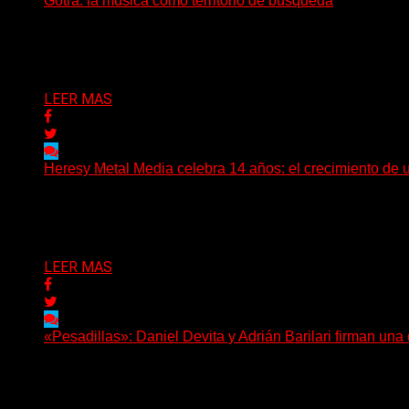
Gotra: la música como territorio de búsqueda
Hay músicas que buscan respuestas y otras que prefieren a
Delta 80
08/08/2026
LEER MAS
Heresy Metal Media celebra 14 años: el crecimiento de 
Hay proyectos que no solo crecen con el paso del tiempo
Delta 80
07/08/2026
LEER MAS
«Pesadillas»: Daniel Devita y Adrián Barilari firman un
Hay canciones que nacen para acompañar un momento y otr
Delta 80
06/08/2026