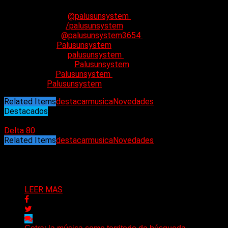
Instagram
:
@palusunsystem
Facebook
:
/palusunsystem
YouTube
:
@palusunsystem3654
Spotify
:
Palusunsystem
Bandcamp
:
palusunsystem
Apple Music
:
Palusunsystem
Deezer
:
Palusunsystem
Tidal
:
Palusunsystem
Related Items
destacar
musica
Novedades
Destacados
22/02/2024
Delta 80
Related Items
destacar
musica
Novedades
Puede interesarte
LEER MAS