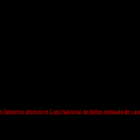
equeño pueblo costero de la Toscana llega Mr Bison, una...
el Gobierno disolvió el Coro Nacional de Niños después de cas
go, necesitan mucho más tiempo para ser...