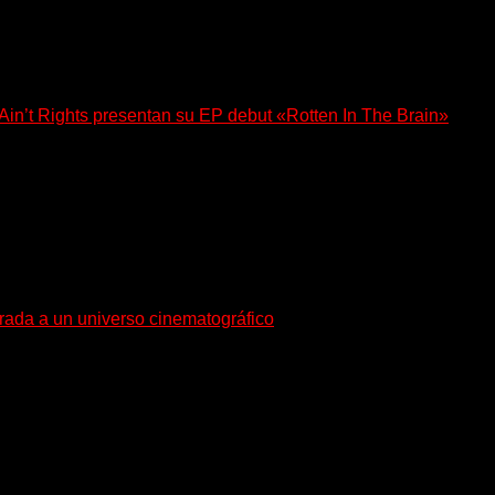
n’t Rights presentan su EP debut «Rotten In The Brain»
, lanzó su EP debut, «Rotten In The Brain»,...
trada a un universo cinematográfico
gura con su nuevo single y videoclip una etapa artística...