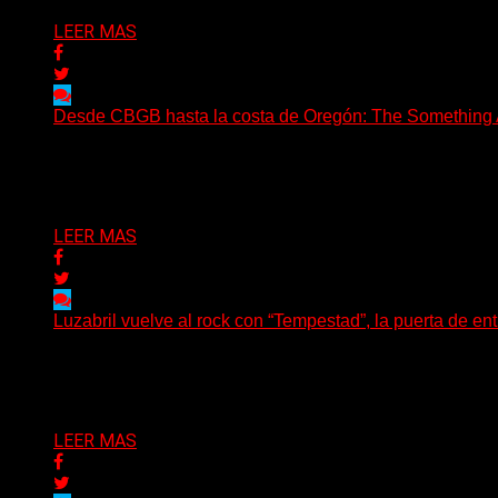
LEER MAS
Desde CBGB hasta la costa de Oregón: The Something Ai
(No Rules) The Something Ain’t Rights, de Astoria, Oregón
Delta 80
05/08/2026
LEER MAS
Luzabril vuelve al rock con “Tempestad”, la puerta de en
(SG) La cantante, compositora y realizadora argentina inau
Delta 80
04/08/2026
LEER MAS