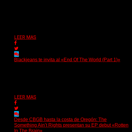
(No Rules) El cantautor de Tacoma, Kye Alfred Hillig,
regresa con «Widowmaker Express», un nuevo álbum
profundamente...
Delta 80
06/08/2026
LEER MAS
Blackjeans te invita al «End Of The World (Part 1)»
(Tallulah PR) Hoy, el artista neoyorquino Blackjeans
invita a los oyentes a su universo salvaje y teatral...
Delta 80
06/08/2026
LEER MAS
Desde CBGB hasta la costa de Oregón: The
Something Ain’t Rights presentan su EP debut «Rotten
In The Brain»