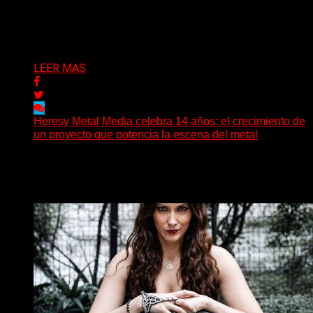
prefieren abrir preguntas. En ese territorio, donde el
sonido...
Delta 80
08/08/2026
LEER MAS
Heresy Metal Media celebra 14 años: el crecimiento de
un proyecto que potencia la escena del metal
Hay proyectos que no solo crecen con el paso del
tiempo: también ayudan a crecer a toda...
Delta 80
07/08/2026