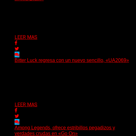
(No Rules) The Something Ain’t Rights, de Astoria,
Oregón, lanzó su EP debut, «Rotten In The Brain»,...
Delta 80
05/08/2026
LEER MAS
Bitter Luck regresa con un nuevo sencillo, «UA2069»
(Brian Heason HBM Promotions/Music Plugger) Bitter
Luck regresa con un nuevo sencillo, «UA2069», fruto de
sus recientes...
Delta 80
05/08/2026
LEER MAS
Among Legends, ofrece estribillos pegadizos y
verdades crudas en «Go On»