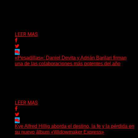
(Elvis Attack) Glassrows presenta «Vértigo», un álbum
que pone en palabras y sonidos las emociones que
atraviesan...
Delta 80
07/08/2026
LEER MAS
«Pesadillas»: Daniel Devita y Adrián Barilari firman
una de las colaboraciones más potentes del año
Hay canciones que nacen para acompañar un momento
y otras que buscan dejar una marca. «Pesadillas», la...
Delta 80
06/08/2026
LEER MAS
Kye Alfred Hillig aborda el destino, la fe y la pérdida en
su nuevo álbum «Widowmaker Express»