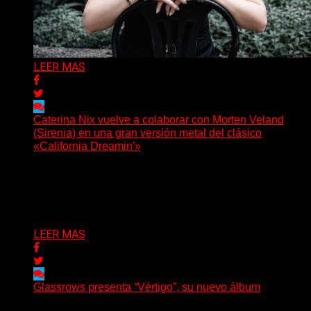
LEER MAS
Caterina Nix vuelve a colaborar con Morten Veland
(Sirenia) en una gran versión metal del clásico
«California Dreamin'»
La vocalista chilena de Chaos Magic participa junto a
Helle Bohdanova (Ignea) y Karmen Klinc (Venus 5)...
Delta 80
07/08/2026
LEER MAS
Glassrows presenta “Vértigo”, su nuevo álbum