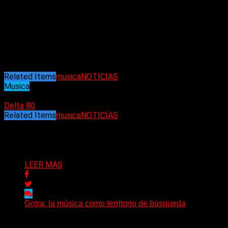
Portland Sun Atoms presentan su nuevo sencillo
«Ceiling tiles»
, junto con un video inteligente que sigue a
fantasmas en una travesura aterciopelada a través de
un laberinto sin fin. Disponible el 23 de febrero en
formato digital y en vinilo de 7″ a través de Little Cloud
Records, la cara B rinde homenaje a Leonard Cohen en
«Tower of song (in the key of Jamc)»
.
Related Items
musica
NOTICIAS
Musica
22/02/2024
Delta 80
Related Items
musica
NOTICIAS
Puede interesarte
LEER MAS
Gotra: la música como territorio de búsqueda
Hay músicas que buscan respuestas y otras que