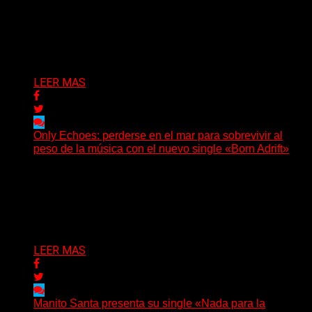
(No Rules) El trío punk de Ontario, Among Legends,
irrumpe con fuerza en «Lose My Grip». El...
Delta 80
05/08/2026
LEER MAS
Only Echoes: perderse en el mar para sobrevivir al
peso de la música con el nuevo single «Born Adrift»
(C Squared Music) La banda instrumental de post-
metal de Denver presenta “Born Adrift”, canción que da
nombre...
Delta 80
04/08/2026
LEER MAS
Manito Santa presenta su single «Nada para la