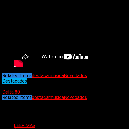
Related Items
destacar
musica
Novedades
Destacados
26/04/2023
Delta 80
Related Items
destacar
musica
Novedades
Puede interesarte
LEER MAS