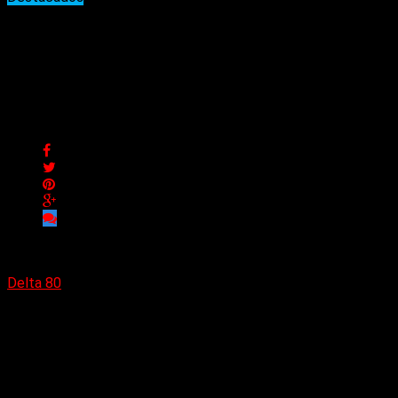
A.S.M.A, agrupación
bogotana de punk/groove,
presenta nuevo tema
A.S.M.A, agrupación bogotana de punk/groove, presenta
nuevo tema
Delta 80
26/04/2023
(Andrés Angulo Linares) Desde su mismo nombre, «Arrojando
Siempre Música Agresiva», recoge la esencia de la
agrupación bogotana y define lo que será una nueva etapa en
su historia