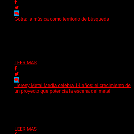
Gotra: la música como territorio de búsqueda
Hay músicas que buscan respuestas y otras que
prefieren abrir preguntas. En ese territorio, donde el
sonido...
Delta 80
08/08/2026
LEER MAS
Heresy Metal Media celebra 14 años: el crecimiento de
un proyecto que potencia la escena del metal
Hay proyectos que no solo crecen con el paso del
tiempo: también ayudan a crecer a toda...
Delta 80
07/08/2026
LEER MAS