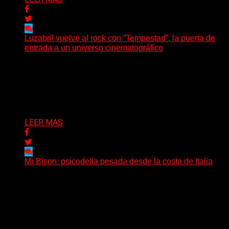
Luzabril vuelve al rock con “Tempestad”, la puerta de
entrada a un universo cinematográfico
(SG) La cantante, compositora y realizadora argentina
inaugura con su nuevo single y videoclip una etapa
artística...
Delta 80
04/08/2026
LEER MAS
Mr Bison: psicodelia pesada desde la costa de Italia
(Brian Heason HBM Promotions/Music Plugger) Desde
un pequeño pueblo costero de la Toscana llega Mr
Bison, una...
Delta 80
03/08/2026