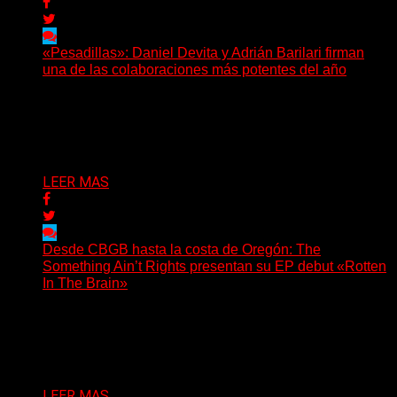
«Pesadillas»: Daniel Devita y Adrián Barilari firman
una de las colaboraciones más potentes del año
Hay canciones que nacen para acompañar un momento
y otras que buscan dejar una marca. «Pesadillas», la...
Delta 80
06/08/2026
LEER MAS
Desde CBGB hasta la costa de Oregón: The
Something Ain’t Rights presentan su EP debut «Rotten
In The Brain»
(No Rules) The Something Ain’t Rights, de Astoria,
Oregón, lanzó su EP debut, «Rotten In The Brain»,...
Delta 80
05/08/2026
LEER MAS