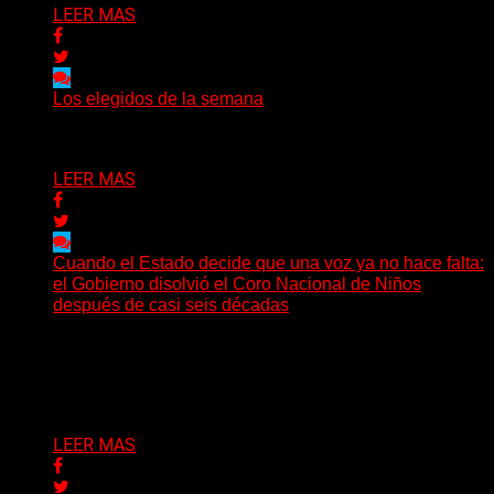
LEER MAS
Los elegidos de la semana
Delta 80
02/08/2026
LEER MAS
Cuando el Estado decide que una voz ya no hace falta:
el Gobierno disolvió el Coro Nacional de Niños
después de casi seis décadas
Hay noticias que se leen en pocos segundos y, sin
embargo, necesitan mucho más tiempo para ser...
Delta 80
01/08/2026
LEER MAS