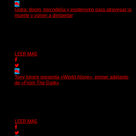
Gotra: doom, psicodelia y esoterismo para atravesar la
muerte y volver a despertar
Julián Barabino presenta Gotra, un nuevo proyecto que
cruza la densidad del doom y el metal alternativo...
Delta 80
31/07/2026
LEER MAS
Tony Iommi presenta «World Alone», primer adelanto
de «From The Dark»
Después de más de veinte años desde su último
trabajo solista, Tony Iommi confirmó el lanzamiento de...
Delta 80
30/07/2026
LEER MAS