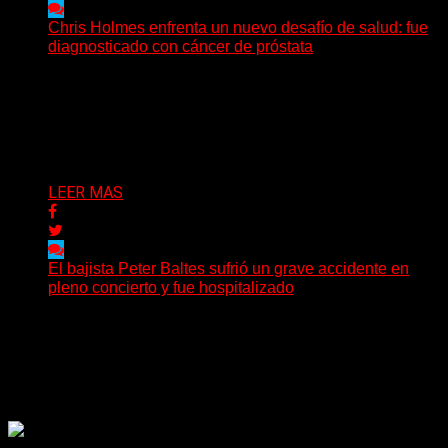
Chris Holmes enfrenta un nuevo desafío de salud: fue
diagnosticado con cáncer de próstata
El histórico guitarrista de W.A.S.P. comenzó un
tratamiento de radioterapia en Francia. Su esposa y
mánager, Catherine...
Delta 80
29/07/2026
LEER MAS
El bajista Peter Baltes sufrió un grave accidente en
pleno concierto y fue hospitalizado
El legendario bajista alemán Peter Baltes, histórico
integrante de Accept y actual miembro de
Dirkschneider y U.D.O.,...
Delta 80
28/07/2026