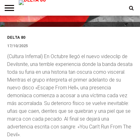
The Devil», el nuevo videoclip
de Devilsnite
ENTREVISTAS
PREMIOS
PRODUCCIONES
PROGRAMACION
CONTACTO
HOMEPAGE
DELTA 80
17/10/2025
(Cultura Infernal) En Octubre llegó el nuevo videoclip de
Devilsnite, una terrible experiencia donde la banda desata
toda su furia en una historia tan oscura como visceral.
Mientras el grupo interpreta el primer adelanto de su
nuevo disco «Escape From Hell», una presencia
demoníaca comienza a acosar a una víctima cada vez
más acorralada. Su deterioro físico se vuelve inevitable:
uñas que caen, dientes que se quiebran y una piel que se
marca con cada pecado. Al final se dejará una
advertencia escrita con sangre: «You Can’t Run From The
Devil».