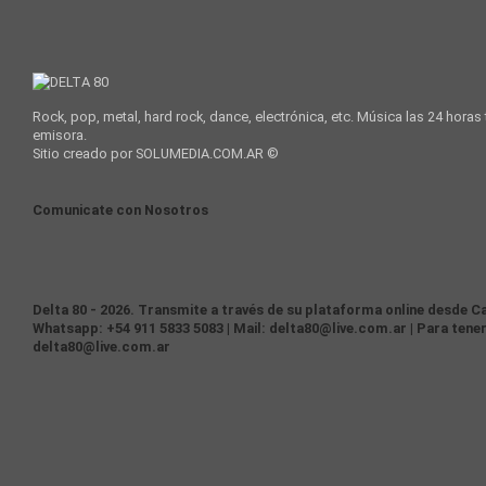
Rock, pop, metal, hard rock, dance, electrónica, etc. Música las 24 horas
emisora.
Sitio creado por SOLUMEDIA.COM.AR ©
Comunicate con Nosotros
Delta 80 - 2026. Transmite a través de su plataforma online desde Ca
Whatsapp: +54 911 5833 5083 | Mail: delta80@live.com.ar | Para tener
delta80@live.com.ar