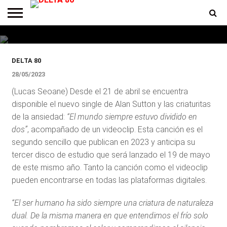
la ansiedad presenta “El mundo
siempre estuvo dividido en dos”
ENTREVISTAS
PREMIOS
PRODUCCIONES
PROGRAMACION
CONTACTO
HOMEPAGE
DELTA 80
28/05/2023
(Lucas Seoane) Desde el 21 de abril se encuentra
disponible el nuevo single de Alan Sutton y las criaturitas
de la ansiedad:
“El mundo siempre estuvo dividido en
dos”
, acompañado de un videoclip. Esta canción es el
segundo sencillo que publican en 2023 y anticipa su
tercer disco de estudio que será lanzado el 19 de mayo
de este mismo año. Tanto la canción como el videoclip
pueden encontrarse en todas las plataformas digitales.
“El ser humano ha sido siempre una criatura de naturaleza
dual. De la misma manera en que entendimos el frío solo