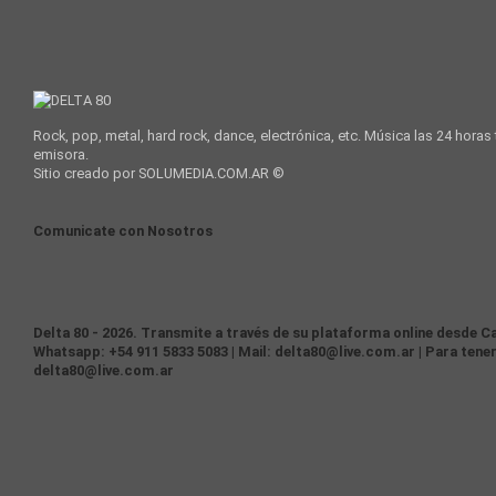
Rock, pop, metal, hard rock, dance, electrónica, etc. Música las 24 horas
emisora.
Sitio creado por SOLUMEDIA.COM.AR ©
Comunicate con Nosotros
Delta 80 - 2026. Transmite a través de su plataforma online desde Ca
Whatsapp: +54 911 5833 5083 | Mail: delta80@live.com.ar | Para tener
delta80@live.com.ar