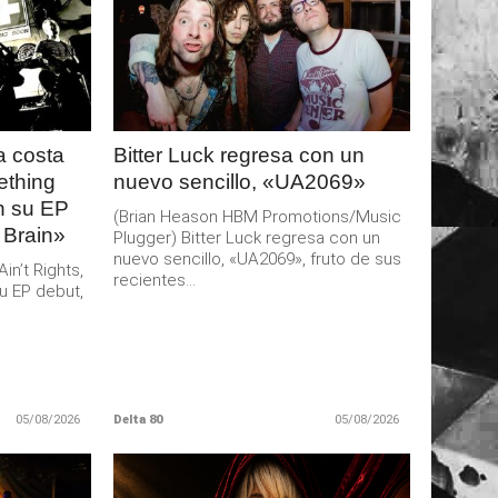
LEER
MAS
 costa
Bitter Luck regresa con un
ething
nuevo sencillo, «UA2069»
an su EP
(Brian Heason HBM Promotions/Music
 Brain»
Plugger) Bitter Luck regresa con un
nuevo sencillo, «UA2069», fruto de sus
n’t Rights,
recientes...
u EP debut,
05/08/2026
Delta 80
05/08/2026