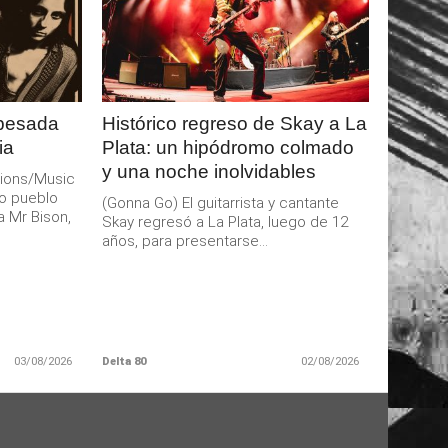
LEER
MAS
 pesada
Histórico regreso de Skay a La
ia
Plata: un hipódromo colmado
y una noche inolvidables
ions/Music
o pueblo
(Gonna Go) El guitarrista y cantante
a Mr Bison,
Skay regresó a La Plata, luego de 12
años, para presentarse...
03/08/2026
Delta 80
02/08/2026