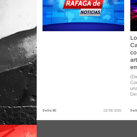
LEER
MAS
Lo
Ca
co
ar
em
(D
Con
una
Des
Delta 80
03/08/2026
Delt