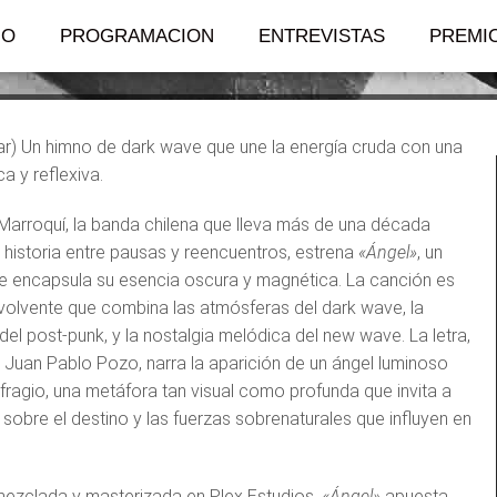
lpe oscuro de ener
IO
PROGRAMACION
ENTREVISTAS
PREMI
tar) Un himno de dark wave que une la energía cruda con una
ca y reflexiva.
o Marroquí, la banda chilena que lleva más de una década
u historia entre pausas y reencuentros, estrena
«Ángel»
, un
ue encapsula su esencia oscura y magnética. La canción es
nvolvente que combina las atmósferas del dark wave, la
del post-punk, y la nostalgia melódica del new wave. La letra,
r Juan Pablo Pozo, narra la aparición de un ángel luminoso
ufragio, una metáfora tan visual como profunda que invita a
 sobre el destino y las fuerzas sobrenaturales que influyen en
ezclada y masterizada en Plex Estudios,
«Ángel»
apuesta