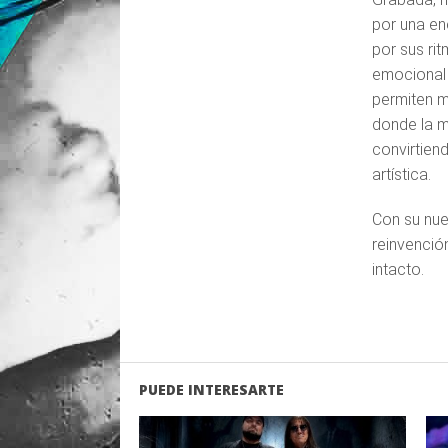
por una en
por sus rit
emocional
permiten m
donde la m
convirtien
artística.
Con su nue
reinvenció
intacto.
PUEDE INTERESARTE