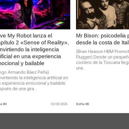
LEER
LEER
MAS
MAS
ve My Robot lanza el
Mr Bison: psicodelia
pítulo 2 «Sense of Reality»,
desde la costa de Ital
nvirtiendo la inteligencia
(Brian Heason HBM Promot
tificial en una experiencia
Plugger) Desde un pequeñ
costero de la Toscana lleg
ocional y bailable
una...
iego Armando Báez Peña)
virtiendo la inteligencia artificial en
 experiencia emocional y bailable.
pués de una gira...
a 80
03/08/2026
Delta 80