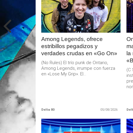
LEER
MAS
Among Legends, ofrece
On
estribillos pegadizos y
ma
verdades crudas en «Go On»
la
«B
(No Rules) El trío punk de Ontario,
Among Legends, irrumpe con fuerza
(C 
en «Lose My Grip». El...
ins
pre
nom
Delta 80
05/08/2026
Delt