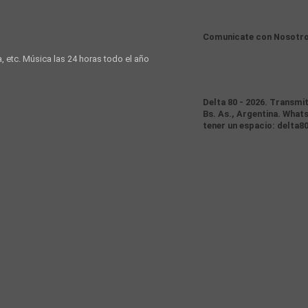
Comunicate con Nosotr
a, etc. Música las 24 horas todo el año
Delta 80 - 2026. Transmi
Bs. As., Argentina. Whats
tener un espacio: delta8