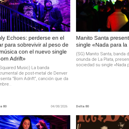
LEER
LEER
MAS
MAS
ly Echoes: perderse en el
Manito Santa present
r para sobrevivir al peso de
single «Nada para la
 música con el nuevo single
(SG) Manito Santa, banda 
orn Adrift»
oriunda de La Plata, presen
sociedad su single «Nada pa
Squared Music) La banda
trumental de post-metal de Denver
senta “Born Adrift”, canción que da
bre...
a 80
04/08/2026
Delta 80