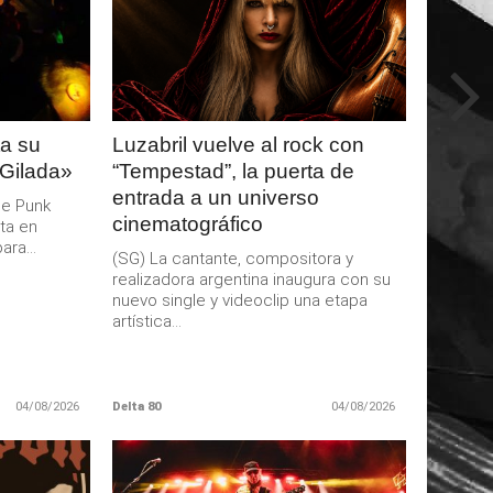
LEER
MAS
a su
Luzabril vuelve al rock con
 Gilada»
“Tempestad”, la puerta de
entrada a un universo
de Punk
cinematográfico
ta en
ra...
(SG) La cantante, compositora y
realizadora argentina inaugura con su
nuevo single y videoclip una etapa
artística...
04/08/2026
Delta 80
04/08/2026