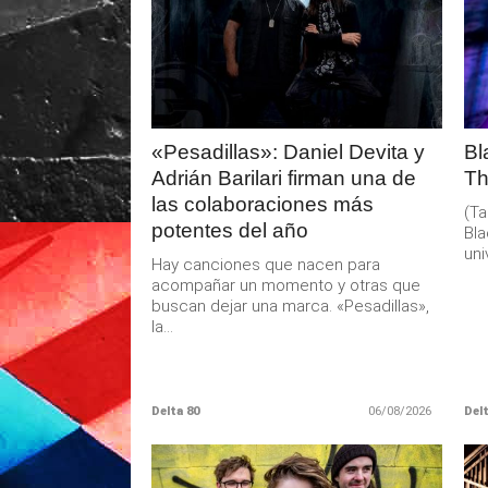
LEER
MAS
«Pesadillas»: Daniel Devita y
Bl
Adrián Barilari firman una de
Th
las colaboraciones más
(Ta
potentes del año
Bla
uni
Hay canciones que nacen para
acompañar un momento y otras que
buscan dejar una marca. «Pesadillas»,
la...
Delta 80
06/08/2026
Delt