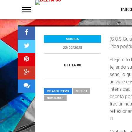
presenta un go
INIC
(S.O.S Gui
MUSICA
lírica poéti
22/02/2025
El Ejércit
DELTA 80
tejiendo s
sencillo q
un viaje e
intensidad 
RELATED ITEMS
MUSICA
escrita po
NOVEDADES
tras un na
reflexionar
él.
Grabada, m