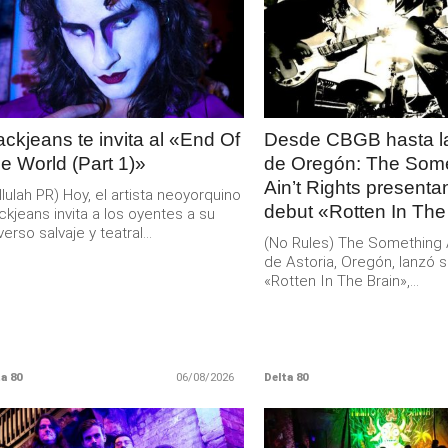
LEER
LEER
MAS
MAS
ackjeans te invita al «End Of
Desde CBGB hasta la
e World (Part 1)»
de Oregón: The Som
Ain’t Rights present
llulah PR) Hoy, el artista neoyorquino
debut «Rotten In The
ckjeans invita a los oyentes a su
verso salvaje y teatral...
(No Rules) The Something Ai
de Astoria, Oregón, lanzó s
«Rotten In The Brain»,...
a 80
06/08/2026
Delta 80