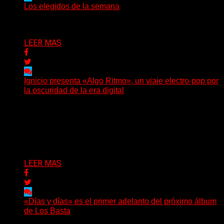
Los elegidos de la semana
Delta 80
09/08/2026
LEER MAS
Ignicio presenta «Algo Ritmo», un viaje electro-pop por
la oscuridad de la era digital
(DyM) Electro-pop, oscuridad y alienación digital se
encuentran en el nuevo EP conceptual del artista
santafesino, una...
Delta 80
08/08/2026
LEER MAS
«Días y días» es el primer adelanto del próximo álbum
de Los Basta