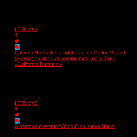
Hay proyectos que no solo crecen con el paso del
tiempo: también ayudan a crecer a toda...
Delta 80
07/08/2026
LEER MAS
Caterina Nix vuelve a colaborar con Morten Veland
(Sirenia) en una gran versión metal del clásico
«California Dreamin'»
La vocalista chilena de Chaos Magic participa junto a
Helle Bohdanova (Ignea) y Karmen Klinc (Venus 5)...
Delta 80
07/08/2026
LEER MAS
Glassrows presenta “Vértigo”, su nuevo álbum