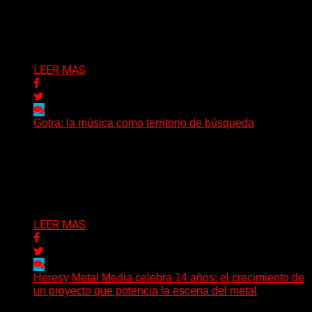
(Nadya Cabrera) Los Basta presentan “Días y días”,
primer adelanto de lo que será su segundo álbum...
Delta 80
08/08/2026
LEER MAS
Gotra: la música como territorio de búsqueda
Hay músicas que buscan respuestas y otras que
prefieren abrir preguntas. En ese territorio, donde el
sonido...
Delta 80
08/08/2026
LEER MAS
Heresy Metal Media celebra 14 años: el crecimiento de
un proyecto que potencia la escena del metal