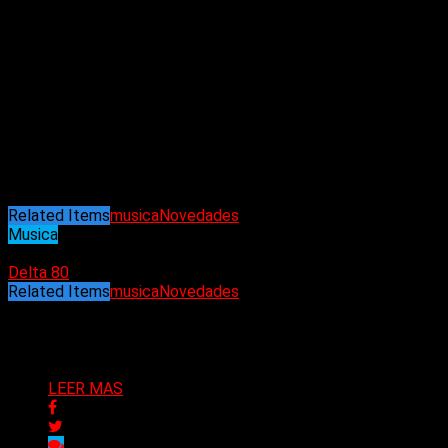
dos veces platino
«Stricken»
, el seis veces platino
«Down
with the sickness»
y el siete veces platino
«The sound of
silence»
, por nombrar algunos. Este último recibió
notablemente una nominación al premio Grammy en la
categoría de «Mejor interpretación de rock», ya que la banda
ganó el premio «Mejor artista de rock» en los premios
iHeartRadioMusic de 2017. Aun así, Disturbed nunca se
detiene, y su álbum más reciente de 2022,
«Divisive»
,
presentó su 17.º número 1 en Rock Radio
«Hey you»
,
«Unstoppable»
y más.
Related Items
musica
Novedades
Musica
21/02/2025
Delta 80
Related Items
musica
Novedades
Puede interesarte
LEER MAS