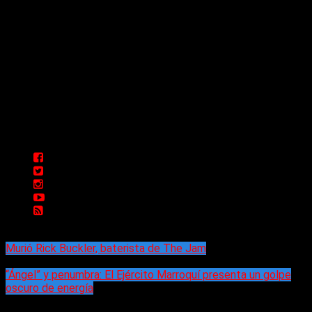
Delta 80 - 2026. Transmite a través de
su plataforma online desde Caseros,
3F, Bs. As., Argentina. Whatsapp: +54
911 5833 5083 | Mail:
delta80@live.com.ar | Para tener un
espacio: delta80@live.com.ar
Murió Rick Buckler, baterista de The Jam
“Ángel” y penumbra: El Ejército Marroquí presenta un golpe
oscuro de energía