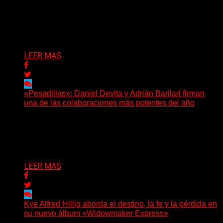
(Elvis Attack) Glassrows presenta «Vértigo», un álbum
que pone en palabras y sonidos las emociones que
atraviesan...
Delta 80
07/08/2026
LEER MAS
«Pesadillas»: Daniel Devita y Adrián Barilari firman
una de las colaboraciones más potentes del año
Hay canciones que nacen para acompañar un momento
y otras que buscan dejar una marca. «Pesadillas», la...
Delta 80
06/08/2026
LEER MAS
Kye Alfred Hillig aborda el destino, la fe y la pérdida en
su nuevo álbum «Widowmaker Express»