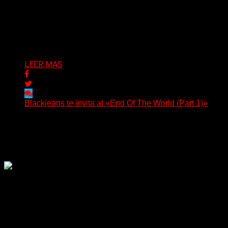
(No Rules) El cantautor de Tacoma, Kye Alfred Hillig,
regresa con «Widowmaker Express», un nuevo álbum
profundamente...
Delta 80
06/08/2026
LEER MAS
Blackjeans te invita al «End Of The World (Part 1)»
(Tallulah PR) Hoy, el artista neoyorquino Blackjeans
invita a los oyentes a su universo salvaje y teatral...
Delta 80
06/08/2026
Rock, pop, metal, hard rock, dance, electrónica, etc. Música
las 24 horas todo el año sin cambiar de emisora.
Sitio creado por SOLUMEDIA.COM.AR ©
Comunicate con Nosotros