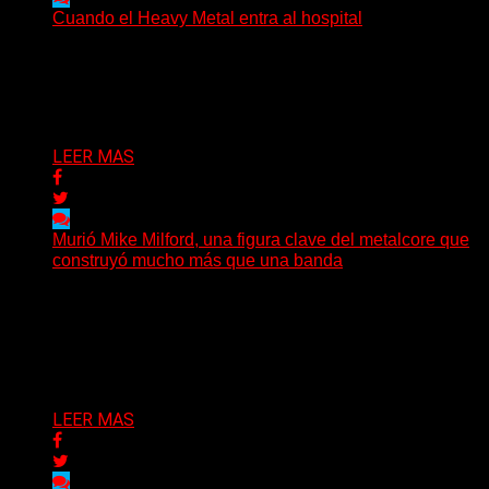
Cuando el Heavy Metal entra al hospital
The Scepter, un paciente de 27 años y una historia
sobre música, comunidad y las distintas maneras...
Delta 80
09/08/2026
LEER MAS
Murió Mike Milford, una figura clave del metalcore que
construyó mucho más que una banda
El mundo del metalcore estadounidense recibió una
noticia que golpeó especialmente a quienes conocen la
historia del...
Delta 80
09/08/2026
LEER MAS