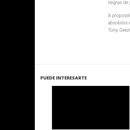
negras de 
A propósit
absolutos 
Tony, Geeze
PUEDE INTERESARTE
LEER
MAS