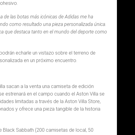
cohesivo.
na de las botas más icónicas de Adidas me ha
, dando como resultado una pieza personalizada única.
nica que destaca tanto en el mundo del deporte como
podrán echarle un vistazo sobre el terreno de
personalizada en un próximo encuentro.
lla sacan a la venta una camiseta de edición
 se estrenará en el campo cuando el Aston Villa se
dades limitadas a través de la Aston Villa Store,
ados y ofrece una pieza tangible de la historia
 Black Sabbath (200 camisetas de local, 50