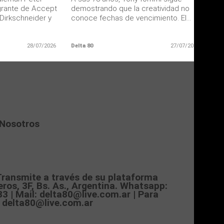
egrante de Accept
demostrando que la creatividad no
Dirkschneider y
conoce fechas de vencimiento. El...
28/07/2026
Delta 80
27/07/2026
Nosotros
 Transmite a través de su plataforma
ros, 3F, Bs. As., Argentina. Whatsapp:
3 | Mail: delta80@live.com.ar | Para
: delta80@live.com.ar