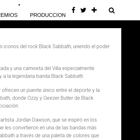
REMIOS
PRODUCCIONES
CONTACTO
s iconos del rock Black Sabbath, uniendo el poder
tada y una camiseta del Villa especialmente
 y a la legendaria banda Black Sabbath.
 ofrecen un puente único entre el deporte y la
Sabbath, donde Ozzy y Geezer Butler de Black
ociación.
artista Jordan Dawson, que se inspiró en los
e les convirtieron en una de las bandas más
Sabbath a través de una paleta de colores que