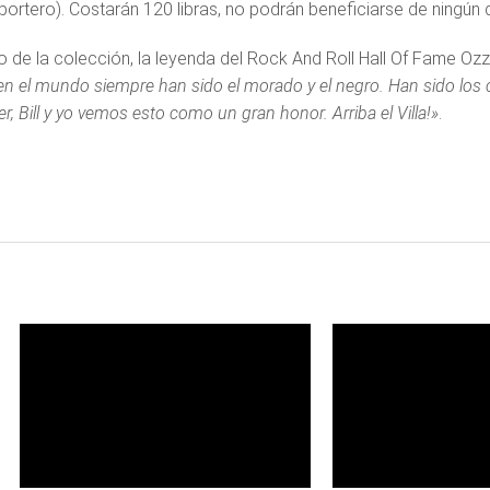
portero). Costarán 120 libras, no podrán beneficiarse de ningún d
o de la colección, la leyenda del Rock And Roll Hall Of Fame O
en el mundo siempre han sido el morado y el negro. Han sido los
r, Bill y yo vemos esto como un gran honor. Arriba el Villa!»
.
LEER
LE
MAS
MA