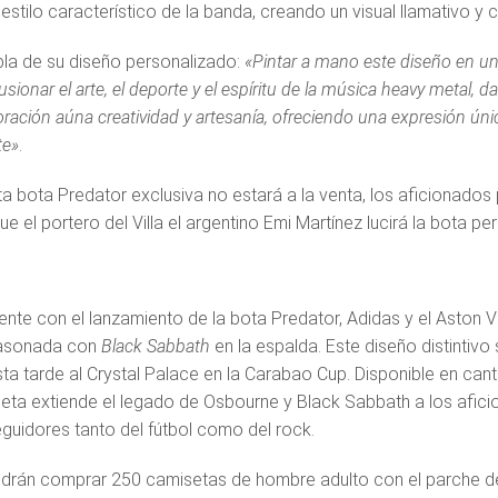
estilo característico de la banda, creando un visual llamativo y 
la de su diseño personalizado:
«Pintar a mano este diseño en u
usionar el arte, el deporte y el espíritu de la música heavy metal
oración aúna creatividad y artesanía, ofreciendo una expresión ú
te»
.
a bota Predator exclusiva no estará a la venta, los aficionados 
ue el portero del Villa el argentino Emi Martínez lucirá la bota 
nte con el lanzamiento de la bota Predator, Adidas y el Aston Vi
lasonada con
Black Sabbath
en la espalda. Este diseño distintivo
ta tarde al Crystal Palace en la Carabao Cup. Disponible en canti
eta extiende el legado de Osbourne y Black Sabbath a los aficion
eguidores tanto del fútbol como del rock.
drán comprar 250 camisetas de hombre adulto con el parche de