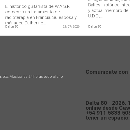
Baltes, histórico int
El histórico guitarrista de W.A.S.P.
y actual miembro de 
comenzó un tratamiento de
U.D.O.,...
radioterapia en Francia. Su esposa y
mánager, Catherine...
Delta 80
29/07/2026
Delta 80
Comunicate con 
a, etc. Música las 24 horas todo el año
Delta 80 - 2026.
online desde Case
+54 911 5833 508
tener un espacio