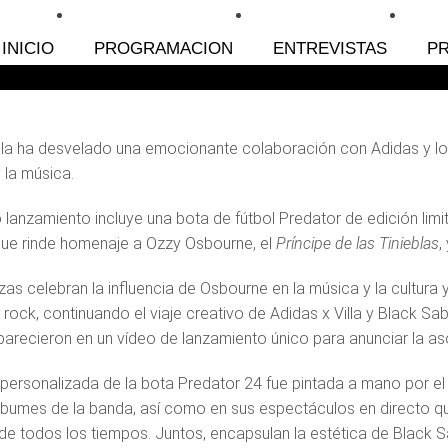
ack Sabbath
INICIO
PROGRAMACION
ENTREVISTAS
P
illa ha desvelado una emocionante colaboración con Adidas y lo
y la música.
 lanzamiento incluye una bota de fútbol Predator de edición limi
ue rinde homenaje a Ozzy Osbourne, el
Príncipe de las Tinieblas
,
as celebran la influencia de Osbourne en la música y la cultura y
l rock, continuando el viaje creativo de Adidas x Villa y Black 
arecieron en un vídeo de lanzamiento único para anunciar la as
 personalizada de la bota Predator 24 fue pintada a mano por el 
lbumes de la banda, así como en sus espectáculos en directo qu
de todos los tiempos. Juntos, encapsulan la estética de Black 