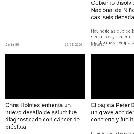
Gobierno disolvi
Nacional de Niñ
casi seis décad
Hay noticias que se 
segundos y, sin emba
mucho más tiempo par
Delta 80
02/08/2026
Delta 80
LEER
LE
MAS
MA
Chris Holmes enfrenta un
El bajista Peter B
nuevo desafío de salud: fue
un grave accide
diagnosticado con cáncer de
concierto y fue h
próstata
El legendario bajista