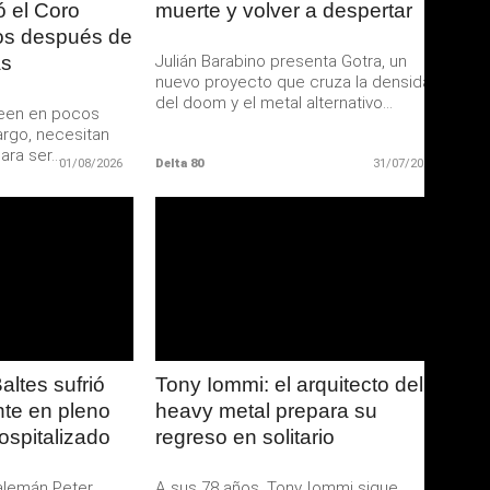
ó el Coro
muerte y volver a despertar
os después de
as
Julián Barabino presenta Gotra, un
nuevo proyecto que cruza la densidad
del doom y el metal alternativo...
leen en pocos
rgo, necesitan
a ser...
01/08/2026
Delta 80
31/07/2026
ER
LEER
S
MAS
altes sufrió
Tony Iommi: el arquitecto del
nte en pleno
heavy metal prepara su
ospitalizado
regreso en solitario
 alemán Peter
A sus 78 años, Tony Iommi sigue