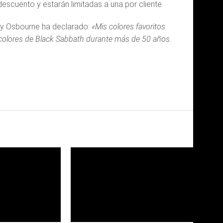
escuento y estarán limitadas a una por cliente.
zzy Osbourne ha declarado:
«Mis colores favoritos
 colores de Black Sabbath durante más de 50 años.
ER
LEER
S
MAS