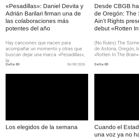
«Pesadillas»: Daniel Devita y
Desde CBGB has
Adrián Barilari firman una de
de Oregón: The
las colaboraciones más
Ain’t Rights pre
potentes del año
debut «Rotten In
Hay canciones que nacen para
(No Rules) The Someth
acompañar un momento y otras que
de Astoria, Oregón, l
buscan dejar una marca. «Pesadillas»,
«Rotten In The Brain»,.
la...
Delta 80
06/08/2026
Delta 80
LEER
LE
MAS
MA
Los elegidos de la semana
Cuando el Estad
una voz ya no hac