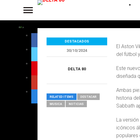
Osbourne y Bl
DESTACADOS
El Aston V
30/10/2024
del fútbol 
Este nuevo
DELTA 80
diseñada q
Ambas piez
RELATED ITEMS
DESTACAR
historia de
MUSICA
NOTICIAS
Sabbath ap
La versión
icónicos á
populares 