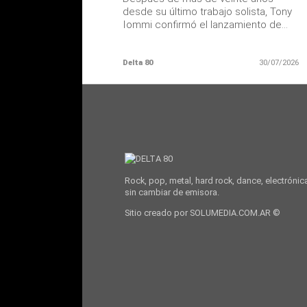
desde su último trabajo solista, Tony
Iommi confirmó el lanzamiento de...
Delta 80
30/07/2026
Rock, pop, metal, hard rock, dance, electrónic
sin cambiar de emisora.
Sitio creado por SOLUMEDIA.COM.AR ©