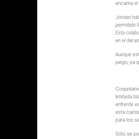
encarna el 
Jordan hab
permitido f
Esta colab
en el del ar
Aunque est
juego, ya q
Conjuntame
limitada b
enfrente es
esta camis
para los s
Sólo se po