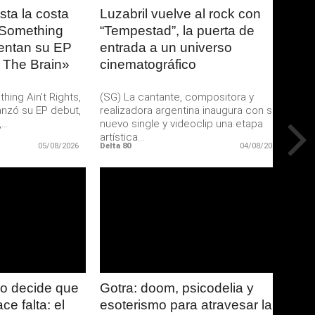
ta la costa
Luzabril vuelve al rock con
 Something
“Tempestad”, la puerta de
sentan su EP
entrada a un universo
 The Brain»
cinematográfico
ing Ain’t Rights,
(SG) La cantante, compositora y
anzó su EP debut,
realizadora argentina inaugura con su
..
nuevo single y videoclip una etapa
artística...
05/08/2026
Delta 80
04/08/2026
ER
LEER
S
MAS
o decide que
Gotra: doom, psicodelia y
e falta: el
esoterismo para atravesar la