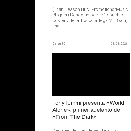
(Brian Heason HBM Promotions/Music
Plugger) Desde un pequeño pueblo
costero de la Toscana llega Mr Bison,
una...
Delta 80
03/08/2026
LEER
MAS
Tony Iommi presenta «World
Alone», primer adelanto de
«From The Dark»
Después de más de veinte años