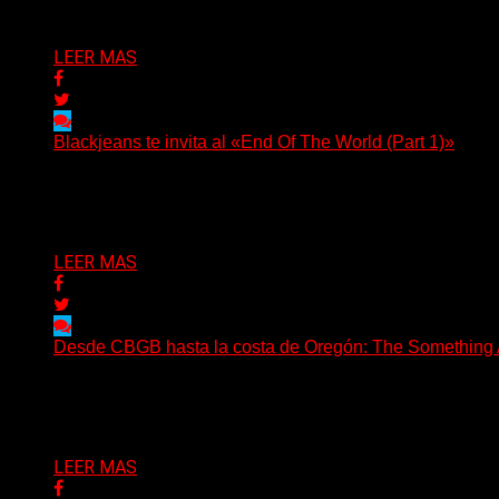
Delta 80
06/08/2026
LEER MAS
Blackjeans te invita al «End Of The World (Part 1)»
(Tallulah PR) Hoy, el artista neoyorquino Blackjeans invita 
Delta 80
06/08/2026
LEER MAS
Desde CBGB hasta la costa de Oregón: The Something Ai
(No Rules) The Something Ain’t Rights, de Astoria, Oregón
Delta 80
05/08/2026
LEER MAS