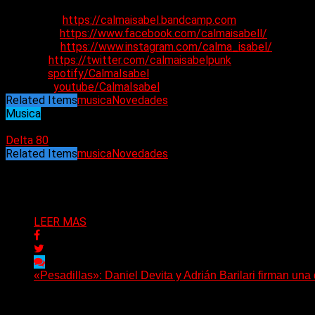
Bandcamp:
https://calmaisabel.bandcamp.com
Facebook:
https://www.facebook.com/calmaisabell/
Instagram:
https://www.instagram.com/calma_isabel/
Twitter:
https://twitter.com/calmaisabelpunk
Spotify:
spotify/CalmaIsabel
YouTube:
youtube/CalmaIsabel
Related Items
musica
Novedades
Musica
04/01/2023
Delta 80
Related Items
musica
Novedades
Puede interesarte
LEER MAS
«Pesadillas»: Daniel Devita y Adrián Barilari firman un
Hay canciones que nacen para acompañar un momento y otr