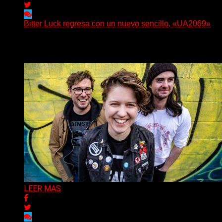
Bitter Luck regresa con un nuevo sencillo, «UA2069»
(Brian Heason HBM Promotions/Music Plugger) Bitter Luck
Delta 80
05/08/2026
LEER MAS