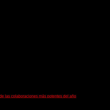
a de las colaboraciones más potentes del año
as que buscan dejar una marca. «Pesadillas», la...