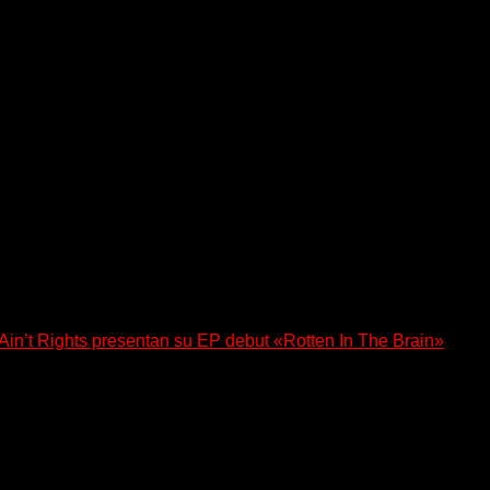
a los oyentes a su universo salvaje y teatral...
n’t Rights presentan su EP debut «Rotten In The Brain»
, lanzó su EP debut, «Rotten In The Brain»,...