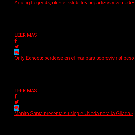
Among Legends, ofrece estribillos pegadizos y verdade
(No Rules) El trío punk de Ontario, Among Legends, irrump
Delta 80
05/08/2026
LEER MAS
Only Echoes: perderse en el mar para sobrevivir al peso
(C Squared Music) La banda instrumental de post-metal d
Delta 80
04/08/2026
LEER MAS
Manito Santa presenta su single «Nada para la Gilada»
(SG) Manito Santa, banda de Punk oriunda de La Plata, pr
Delta 80
04/08/2026