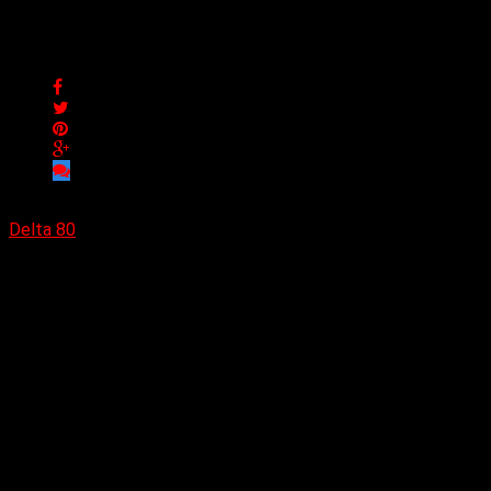
Calma Isabel presenta su ter
Calma Isabel presenta su tercer álbum “III”
Delta 80
04/01/2023
(Rock City)
“III”
es el tercer trabajo de Calma Isabel de la mano
esperada recompensa.
“III”
tiene un sonido denso, pesado, indie. Las letras de Fernan
cabida, entramándose con una instrumentación violenta, salvaj