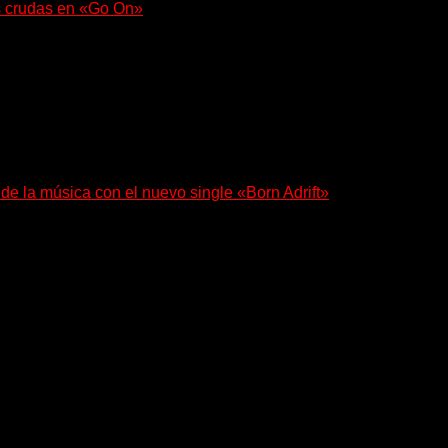
s crudas en «Go On»
e con fuerza en «Lose My Grip». El...
 de la música con el nuevo single «Born Adrift»
e Denver presenta “Born Adrift”, canción que da nombre...
esenta en sociedad su single «Nada para...