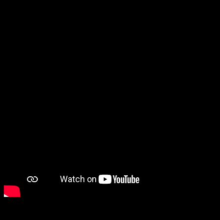
las llamas»
, y adelantando cuatro temas nuevos que
formarán parte de su próximo material de estudio, el que
contará con la producción musical de Martín Mendez
(Caballeros de la Quema).
La Fábula de Tiburcio nace en el año 2012 y cuenta con un