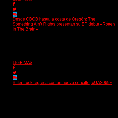
Desde CBGB hasta la costa de Oregón: The
Something Ain’t Rights presentan su EP debut «Rotten
In The Brain»
(No Rules) The Something Ain’t Rights, de Astoria,
Oregón, lanzó su EP debut, «Rotten In The Brain»,...
Delta 80
05/08/2026
LEER MAS
Bitter Luck regresa con un nuevo sencillo, «UA2069»
(Brian Heason HBM Promotions/Music Plugger) Bitter
Luck regresa con un nuevo sencillo, «UA2069», fruto de
sus recientes...
Delta 80
05/08/2026