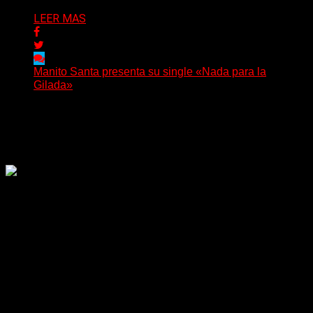
LEER MAS
Manito Santa presenta su single «Nada para la
Gilada»
(SG) Manito Santa, banda de Punk oriunda de La Plata,
presenta en sociedad su single «Nada para...
Delta 80
04/08/2026
Rock, pop, metal, hard rock, dance, electrónica, etc. Música
las 24 horas todo el año sin cambiar de emisora.
Sitio creado por SOLUMEDIA.COM.AR ©
Comunicate con Nosotros
Delta 80 - 2026. Transmite a través de
su plataforma online desde Caseros,