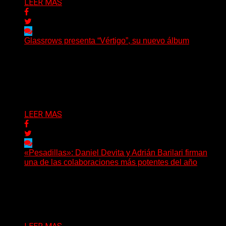
LEER MAS
Glassrows presenta “Vértigo”, su nuevo álbum
(Elvis Attack) Glassrows presenta «Vértigo», un álbum
que pone en palabras y sonidos las emociones que
atraviesan...
Delta 80
07/08/2026
LEER MAS
«Pesadillas»: Daniel Devita y Adrián Barilari firman
una de las colaboraciones más potentes del año
Hay canciones que nacen para acompañar un momento
y otras que buscan dejar una marca. «Pesadillas», la...
Delta 80
06/08/2026