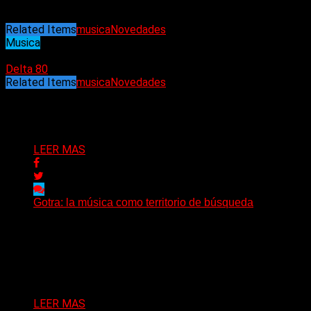
Matías Patiño en batería.
Related Items
musica
Novedades
Musica
04/01/2023
Delta 80
Related Items
musica
Novedades
Puede interesarte
LEER MAS
Gotra: la música como territorio de búsqueda
Hay músicas que buscan respuestas y otras que
prefieren abrir preguntas. En ese territorio, donde el
sonido...
Delta 80
08/08/2026
LEER MAS