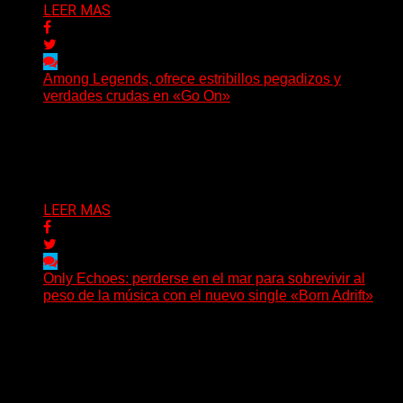
LEER MAS
Among Legends, ofrece estribillos pegadizos y
verdades crudas en «Go On»
(No Rules) El trío punk de Ontario, Among Legends,
irrumpe con fuerza en «Lose My Grip». El...
Delta 80
05/08/2026
LEER MAS
Only Echoes: perderse en el mar para sobrevivir al
peso de la música con el nuevo single «Born Adrift»
(C Squared Music) La banda instrumental de post-
metal de Denver presenta “Born Adrift”, canción que da
nombre...
Delta 80
04/08/2026