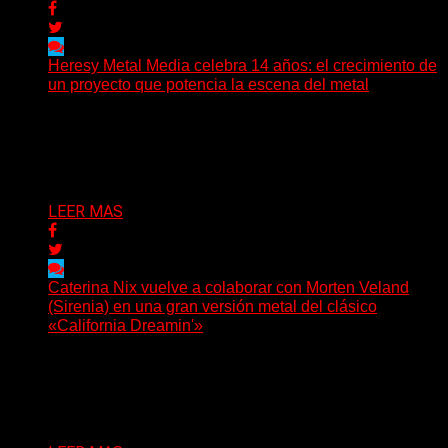
Heresy Metal Media celebra 14 años: el crecimiento de
un proyecto que potencia la escena del metal
Hay proyectos que no solo crecen con el paso del
tiempo: también ayudan a crecer a toda...
Delta 80
07/08/2026
LEER MAS
Caterina Nix vuelve a colaborar con Morten Veland
(Sirenia) en una gran versión metal del clásico
«California Dreamin'»
La vocalista chilena de Chaos Magic participa junto a
Helle Bohdanova (Ignea) y Karmen Klinc (Venus 5)...
Delta 80
07/08/2026