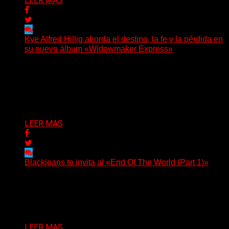
LEER MAS
Kye Alfred Hillig aborda el destino, la fe y la pérdida en
su nuevo álbum «Widowmaker Express»
(No Rules) El cantautor de Tacoma, Kye Alfred Hillig,
regresa con «Widowmaker Express», un nuevo álbum
profundamente...
Delta 80
06/08/2026
LEER MAS
Blackjeans te invita al «End Of The World (Part 1)»
(Tallulah PR) Hoy, el artista neoyorquino Blackjeans
invita a los oyentes a su universo salvaje y teatral...
Delta 80
06/08/2026
LEER MAS