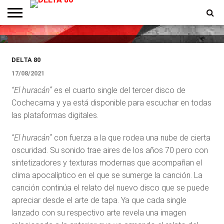
Cochecama presenta “El
huracán”, su nuevo single
ENTREVISTAS
PREMIOS
PRODUCCIONES
PROGRAMACION
CONTACTO
HOMEPAGE
DELTA 80
17/08/2021
“El huracán”
es el cuarto single del tercer disco de
Cochecama y ya está disponible para escuchar en todas
las plataformas digitales.
“El huracán”
con fuerza a la que rodea una nube de cierta
oscuridad. Su sonido trae aires de los años 70 pero con
sintetizadores y texturas modernas que acompañan el
clima apocalíptico en el que se sumerge la canción. La
canción continúa el relato del nuevo disco que se puede
apreciar desde el arte de tapa. Ya que cada single
lanzado con su respectivo arte revela una imagen