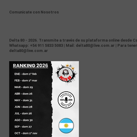
Comunicate con Nosotros
Delta 80 - 2026. Transmite a través de su plataforma online desde Ca
Whatsapp: +54 911 5833 5083 | Mail: delta80@live.com.ar | Para tener
delta80@live.com.ar