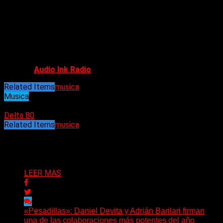
música en un tiempo, pero el catálogo y el legado. No creo
que vaya a ninguna parte. La gente siempre querrá escuchar
esas canciones, y siempre evolucionará hacia diferentes
géneros y subgéneros, pero todo el tema del metal, las
actitudes y los orígenes de Led Zeppelin y Black Sabbath, va
a durar para siempre.
Fuente:
Audio Ink Radio
Related Items
musica
Musica
17/08/2021
Delta 80
Related Items
musica
Puede interesarte
LEER MAS
«Pesadillas»: Daniel Devita y Adrián Barilari firman
una de las colaboraciones más potentes del año