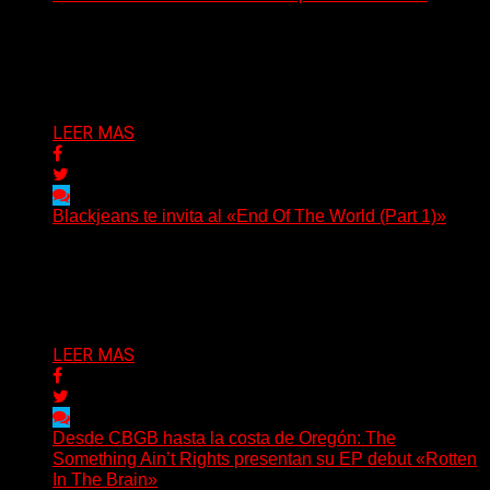
Hay canciones que nacen para acompañar un momento
y otras que buscan dejar una marca. «Pesadillas», la...
Delta 80
06/08/2026
LEER MAS
Blackjeans te invita al «End Of The World (Part 1)»
(Tallulah PR) Hoy, el artista neoyorquino Blackjeans
invita a los oyentes a su universo salvaje y teatral...
Delta 80
06/08/2026
LEER MAS
Desde CBGB hasta la costa de Oregón: The
Something Ain’t Rights presentan su EP debut «Rotten
In The Brain»