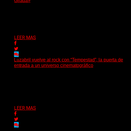
Gilada»
(SG) Manito Santa, banda de Punk oriunda de La Plata,
presenta en sociedad su single «Nada para...
Delta 80
04/08/2026
LEER MAS
Luzabril vuelve al rock con “Tempestad”, la puerta de
entrada a un universo cinematográfico
(SG) La cantante, compositora y realizadora argentina
inaugura con su nuevo single y videoclip una etapa
artística...
Delta 80
04/08/2026
LEER MAS