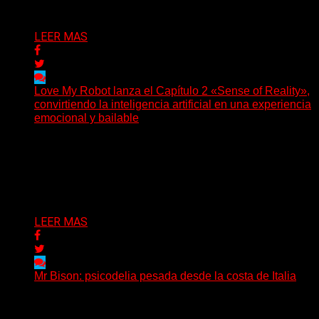
Delta 80
03/08/2026
LEER MAS
Love My Robot lanza el Capítulo 2 «Sense of Reality»,
convirtiendo la inteligencia artificial en una experiencia
emocional y bailable
(Diego Armando Báez Peña) Convirtiendo la inteligencia
artificial en una experiencia emocional y bailable.
Después de una gira...
Delta 80
03/08/2026
LEER MAS
Mr Bison: psicodelia pesada desde la costa de Italia
(Brian Heason HBM Promotions/Music Plugger) Desde
un pequeño pueblo costero de la Toscana llega Mr