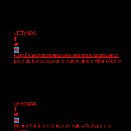
(No Rules) El trío punk de Ontario, Among Legends,
irrumpe con fuerza en «Lose My Grip». El...
Delta 80
05/08/2026
LEER MAS
Only Echoes: perderse en el mar para sobrevivir al
peso de la música con el nuevo single «Born Adrift»
(C Squared Music) La banda instrumental de post-
metal de Denver presenta “Born Adrift”, canción que da
nombre...
Delta 80
04/08/2026
LEER MAS
Manito Santa presenta su single «Nada para la