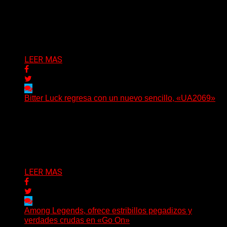
(No Rules) The Something Ain’t Rights, de Astoria,
Oregón, lanzó su EP debut, «Rotten In The Brain»,...
Delta 80
05/08/2026
LEER MAS
Bitter Luck regresa con un nuevo sencillo, «UA2069»
(Brian Heason HBM Promotions/Music Plugger) Bitter
Luck regresa con un nuevo sencillo, «UA2069», fruto de
sus recientes...
Delta 80
05/08/2026
LEER MAS
Among Legends, ofrece estribillos pegadizos y
verdades crudas en «Go On»