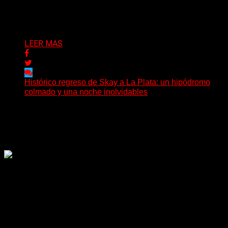
Bison, una...
Delta 80
03/08/2026
LEER MAS
Histórico regreso de Skay a La Plata: un hipódromo
colmado y una noche inolvidables
(Gonna Go) El guitarrista y cantante Skay regresó a La
Plata, luego de 12 años, para presentarse...
Delta 80
02/08/2026
Rock, pop, metal, hard rock, dance, electrónica, etc. Música
las 24 horas todo el año sin cambiar de emisora.
Sitio creado por SOLUMEDIA.COM.AR ©
Comunicate con Nosotros