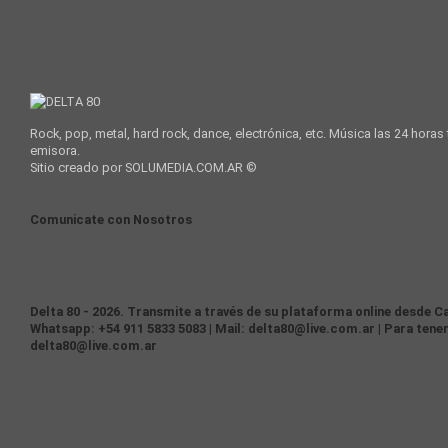
Rock, pop, metal, hard rock, dance, electrónica, etc. Música las 24 horas
emisora.
Sitio creado por SOLUMEDIA.COM.AR ©
Comunicate con Nosotros
Delta 80 - 2026. Transmite a través de su plataforma online desde Ca
Whatsapp: +54 911 5833 5083 | Mail: delta80@live.com.ar | Para tener
delta80@live.com.ar