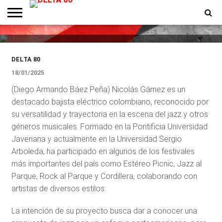
explora el jazz norteamericano
desde su origen colombiano
ENTREVISTAS
PREMIOS
PRODUCCIONES
PROGRAMACION
CONTACTO
HOMEPAGE
DELTA 80
18/01/2025
(Diego Armando Báez Peña) Nicolás Gámez es un
destacado bajista eléctrico colombiano, reconocido por
su versatilidad y trayectoria en la escena del jazz y otros
géneros musicales. Formado en la Pontificia Universidad
Javeriana y actualmente en la Universidad Sergio
Arboleda, ha participado en algunos de los festivales
más importantes del país como Estéreo Picnic, Jazz al
Parque, Rock al Parque y Cordillera, colaborando con
artistas de diversos estilos.
La intención de su proyecto busca dar a conocer una