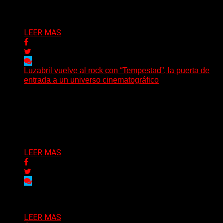
Delta 80
04/08/2026
LEER MAS
Luzabril vuelve al rock con “Tempestad”, la puerta de
entrada a un universo cinematográfico
(SG) La cantante, compositora y realizadora argentina
inaugura con su nuevo single y videoclip una etapa
artística...
Delta 80
04/08/2026
LEER MAS
Delta 80
03/08/2026
LEER MAS