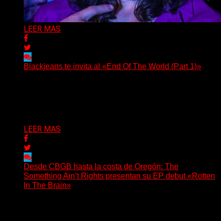
LEER MAS
Blackjeans te invita al «End Of The World (Part 1)»
(Tallulah PR) Hoy, el artista neoyorquino Blackjeans
invita a los oyentes a su universo salvaje y teatral...
Delta 80
06/08/2026
LEER MAS
Desde CBGB hasta la costa de Oregón: The
Something Ain’t Rights presentan su EP debut «Rotten
In The Brain»
(No Rules) The Something Ain’t Rights, de Astoria,
Oregón, lanzó su EP debut, «Rotten In The Brain»,...