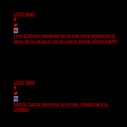
Delta 80
05/08/2026
LEER MAS
Only Echoes: perderse en el mar para sobrevivir al
peso de la música con el nuevo single «Born Adrift»
(C Squared Music) La banda instrumental de post-
metal de Denver presenta “Born Adrift”, canción que da
nombre...
Delta 80
04/08/2026
LEER MAS
Manito Santa presenta su single «Nada para la
Gilada»
(SG) Manito Santa, banda de Punk oriunda de La Plata,
presenta en sociedad su single «Nada para...