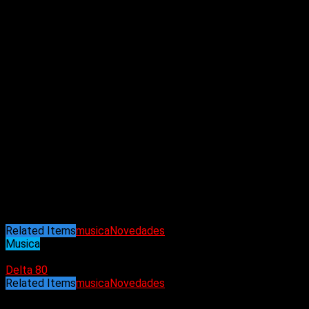
La banda emergió de los años de pandemia con su primer
álbum de larga duración:
“Torment and wonder: The ways of
the lonely ones”
lanzado en 2022, que fue muy bien recibido
por la prensa y le valió a la banda una nueva ola de fanáticos
en todo el mundo.
Crystal Gates ahora está a punto de lanzar dos nuevos
lanzamientos: el EP
“East of the sun”
, programado para
principios de 2025, que consta de tres nuevas canciones que
exploran el lado más rápido y agresivo de su estilo, y
“Torment and wonder: The orchestral EP”
que trae un re-
arreglo orquestal completamente nuevo de una selección de
cuatro canciones de su anterior álbum de larga duración.
Además, la banda apunta a nuevos horizontes al tener a su
líder Benjamín establecido en Helsinki, Finlandia, y
organizando su primera gira europea en 2025.
Related Items
musica
Novedades
Musica
19/12/2024
Delta 80
Related Items
musica
Novedades