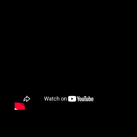
“Spell of silence”
toma su inspiración del tiempo en que
Benjamín vivió en Riga (capital de Letonia), particularmente
en sus largos paseos nocturnos por el tranquilo
quiet district
de la ciudad, famoso por su arquitectura art nouveau de