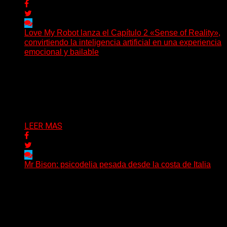
Love My Robot lanza el Capítulo 2 «Sense of Reality»,
convirtiendo la inteligencia artificial en una experiencia
emocional y bailable
(Diego Armando Báez Peña) Convirtiendo la inteligencia
artificial en una experiencia emocional y bailable.
Después de una gira...
Delta 80
03/08/2026
LEER MAS
Mr Bison: psicodelia pesada desde la costa de Italia
(Brian Heason HBM Promotions/Music Plugger) Desde
un pequeño pueblo costero de la Toscana llega Mr
Bison, una...
Delta 80
03/08/2026