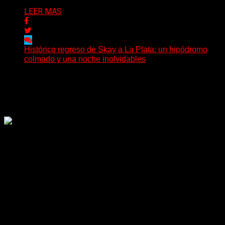
LEER MAS
Histórico regreso de Skay a La Plata: un hipódromo
colmado y una noche inolvidables
(Gonna Go) El guitarrista y cantante Skay regresó a La
Plata, luego de 12 años, para presentarse...
Delta 80
02/08/2026
Rock, pop, metal, hard rock, dance, electrónica, etc. Música
las 24 horas todo el año sin cambiar de emisora.
Sitio creado por SOLUMEDIA.COM.AR ©
Comunicate con Nosotros
Delta 80 - 2026. Transmite a través de
su plataforma online desde Caseros,