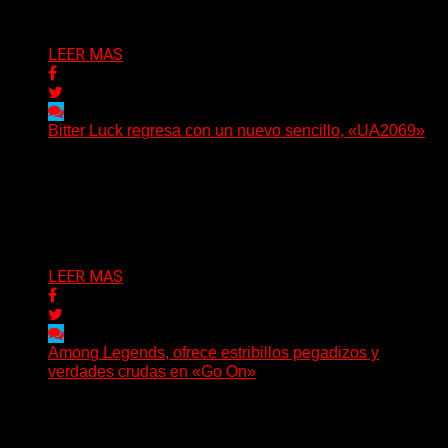
Delta 80
05/08/2026
LEER MAS
Bitter Luck regresa con un nuevo sencillo, «UA2069»
(Brian Heason HBM Promotions/Music Plugger) Bitter
Luck regresa con un nuevo sencillo, «UA2069», fruto de
sus recientes...
Delta 80
05/08/2026
LEER MAS
Among Legends, ofrece estribillos pegadizos y
verdades crudas en «Go On»
(No Rules) El trío punk de Ontario, Among Legends,
irrumpe con fuerza en «Lose My Grip». El...