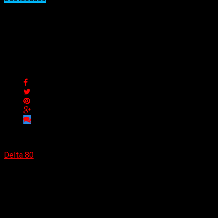
La sorpresa del Tano
Marciello y Daniel Devita;
«Sol Naciente»
La sorpresa del Tano Marciello y Daniel Devita; «Sol
Naciente»
Delta 80
19/12/2024
El cantante y rapero argentino Daniel Devita, finalmente lanza
su tan esperado álbum
«Dolor y deseo»
en el cual participan
nada más y nada menos que el ex Megadeth Marty Friedman,
el rosarino Marcelo Barrera y el Tano Marciello, figura de