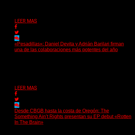
Delta 80
07/08/2026
LEER MAS
«Pesadillas»: Daniel Devita y Adrián Barilari firman
una de las colaboraciones más potentes del año
Hay canciones que nacen para acompañar un momento
y otras que buscan dejar una marca. «Pesadillas», la...
Delta 80
06/08/2026
LEER MAS
Desde CBGB hasta la costa de Oregón: The
Something Ain’t Rights presentan su EP debut «Rotten
In The Brain»
(No Rules) The Something Ain’t Rights, de Astoria,