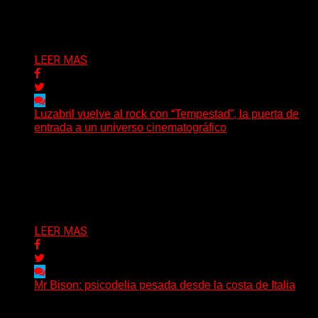
Oregón, lanzó su EP debut, «Rotten In The Brain»,...
Delta 80
05/08/2026
LEER MAS
Luzabril vuelve al rock con “Tempestad”, la puerta de
entrada a un universo cinematográfico
(SG) La cantante, compositora y realizadora argentina
inaugura con su nuevo single y videoclip una etapa
artística...
Delta 80
04/08/2026
LEER MAS
Mr Bison: psicodelia pesada desde la costa de Italia
(Brian Heason HBM Promotions/Music Plugger) Desde