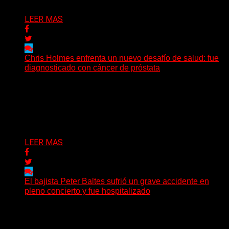
LEER MAS
Chris Holmes enfrenta un nuevo desafío de salud: fue
diagnosticado con cáncer de próstata
El histórico guitarrista de W.A.S.P. comenzó un
tratamiento de radioterapia en Francia. Su esposa y
mánager, Catherine...
Delta 80
29/07/2026
LEER MAS
El bajista Peter Baltes sufrió un grave accidente en
pleno concierto y fue hospitalizado
El legendario bajista alemán Peter Baltes, histórico
integrante de Accept y actual miembro de
Dirkschneider y U.D.O.,...