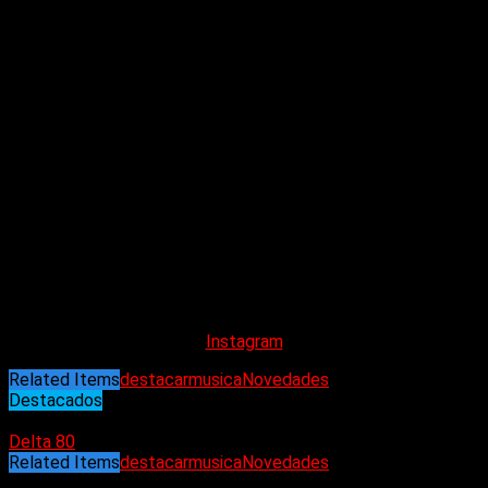
Perú, el ex Jason y actual Presto Vivace Martín de Pas, el
cuarteto de cuerdas de Fabian Bertero y el pilar fundamental
del álbum Gustavo Arroyo quien compuso todas las
canciones junto a Devita y es responsable de casi todas las
virtuosas guitarras de la obra.
Gustavo toca casi todas las guitarras porque si algo destaca
a
«Dolor y deseo»
son sus invitados en las 6 cuerdas, desde
Marty Friedman en la ópera rock Paradoja, pasando por el
formidable guitarrista de la banda Rescate en Victoria ante el
Tiempo y la explosión incontenible del Tano Marciello en
«Sol
naciente»
, un thrash con destellos de punk bien noventero
donde Marciello y Arroyo le sacan brillo a las cuerdas en un
duelo de 3 turnos cada uno, que nos recuerdan las mejores
épocas del género a nivel internacional.
Instagram
Related Items
destacar
musica
Novedades
Destacados
19/12/2024
Delta 80
Related Items
destacar
musica
Novedades