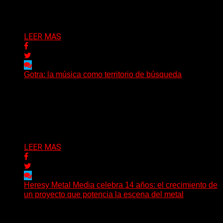
Puede interesarte
LEER MAS
Gotra: la música como territorio de búsqueda
Hay músicas que buscan respuestas y otras que
prefieren abrir preguntas. En ese territorio, donde el
sonido...
Delta 80
08/08/2026
LEER MAS
Heresy Metal Media celebra 14 años: el crecimiento de
un proyecto que potencia la escena del metal
Hay proyectos que no solo crecen con el paso del
tiempo: también ayudan a crecer a toda...