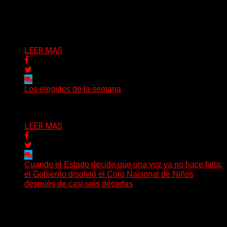
un pequeño pueblo costero de la Toscana llega Mr
Bison, una...
Delta 80
03/08/2026
LEER MAS
Los elegidos de la semana
Delta 80
02/08/2026
LEER MAS
Cuando el Estado decide que una voz ya no hace falta:
el Gobierno disolvió el Coro Nacional de Niños
después de casi seis décadas
Hay noticias que se leen en pocos segundos y, sin
embargo, necesitan mucho más tiempo para ser...