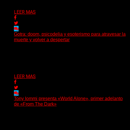
Delta 80
01/08/2026
LEER MAS
Gotra: doom, psicodelia y esoterismo para atravesar la
muerte y volver a despertar
Julián Barabino presenta Gotra, un nuevo proyecto que
cruza la densidad del doom y el metal alternativo...
Delta 80
31/07/2026
LEER MAS
Tony Iommi presenta «World Alone», primer adelanto
de «From The Dark»
Después de más de veinte años desde su último
trabajo solista, Tony Iommi confirmó el lanzamiento de...
Delta 80
30/07/2026