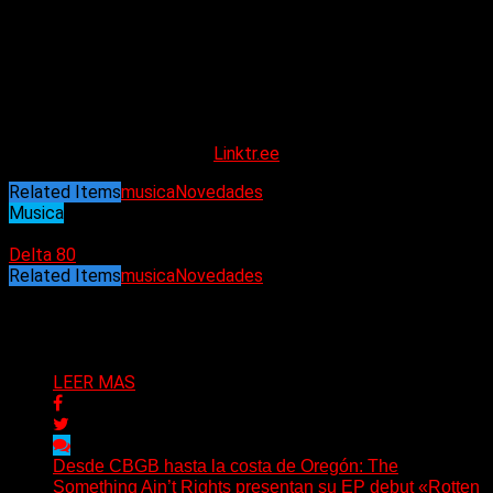
salto al vacío, explorar en lo desconocido, un movimiento
permanente de energías, constancia y resiliencia, una
montaña rusa sonora. Algunas de influencias son Robi Draco
Rosa, Café Tacuba, Los Fabulosos Cadillacs, Foo Fighters,
Pearl Jam, City and Colour, Alice in Chain, Dermis Tatú y Jack
White.
Linktr.ee
Related Items
musica
Novedades
Musica
21/10/2024
Delta 80
Related Items
musica
Novedades
Puede interesarte
LEER MAS
Desde CBGB hasta la costa de Oregón: The
Something Ain’t Rights presentan su EP debut «Rotten