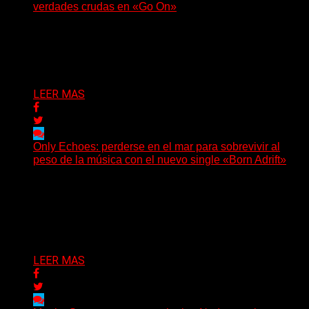
verdades crudas en «Go On»
(No Rules) El trío punk de Ontario, Among Legends,
irrumpe con fuerza en «Lose My Grip». El...
Delta 80
05/08/2026
LEER MAS
Only Echoes: perderse en el mar para sobrevivir al
peso de la música con el nuevo single «Born Adrift»
(C Squared Music) La banda instrumental de post-
metal de Denver presenta “Born Adrift”, canción que da
nombre...
Delta 80
04/08/2026
LEER MAS