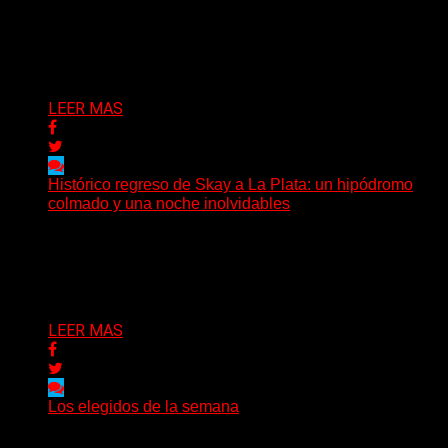
un pequeño pueblo costero de la Toscana llega Mr
Bison, una...
Delta 80
03/08/2026
LEER MAS
Histórico regreso de Skay a La Plata: un hipódromo
colmado y una noche inolvidables
(Gonna Go) El guitarrista y cantante Skay regresó a La
Plata, luego de 12 años, para presentarse...
Delta 80
02/08/2026
LEER MAS
Los elegidos de la semana
Delta 80
02/08/2026