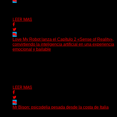
Delta 80
03/08/2026
LEER MAS
Love My Robot lanza el Capítulo 2 «Sense of Reality»,
convirtiendo la inteligencia artificial en una experiencia
emocional y bailable
(Diego Armando Báez Peña) Convirtiendo la inteligencia
artificial en una experiencia emocional y bailable.
Después de una gira...
Delta 80
03/08/2026
LEER MAS
Mr Bison: psicodelia pesada desde la costa de Italia
(Brian Heason HBM Promotions/Music Plugger) Desde