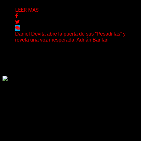
LEER MAS
Daniel Devita abre la puerta de sus “Pesadillas” y
revela una voz inesperada: Adrián Barilari
La canción todavía no fue publicada oficialmente, pero
Daniel Devita ya dejó escuchar un adelanto y confirmó...
Delta 80
02/08/2026
Rock, pop, metal, hard rock, dance, electrónica, etc. Música
las 24 horas todo el año sin cambiar de emisora.
Sitio creado por SOLUMEDIA.COM.AR ©
Comunicate con Nosotros
Delta 80 - 2026. Transmite a través de
su plataforma online desde Caseros,