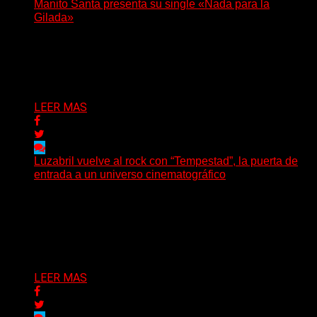
Manito Santa presenta su single «Nada para la
Gilada»
(SG) Manito Santa, banda de Punk oriunda de La Plata,
presenta en sociedad su single «Nada para...
Delta 80
04/08/2026
LEER MAS
Luzabril vuelve al rock con “Tempestad”, la puerta de
entrada a un universo cinematográfico
(SG) La cantante, compositora y realizadora argentina
inaugura con su nuevo single y videoclip una etapa
artística...
Delta 80
04/08/2026
LEER MAS