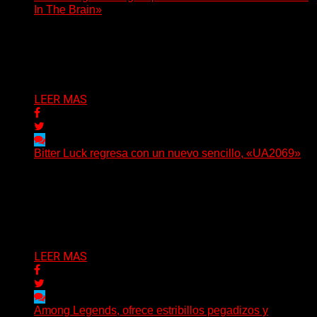
In The Brain»
(No Rules) The Something Ain’t Rights, de Astoria,
Oregón, lanzó su EP debut, «Rotten In The Brain»,...
Delta 80
05/08/2026
LEER MAS
Bitter Luck regresa con un nuevo sencillo, «UA2069»
(Brian Heason HBM Promotions/Music Plugger) Bitter
Luck regresa con un nuevo sencillo, «UA2069», fruto de
sus recientes...
Delta 80
05/08/2026
LEER MAS
Among Legends, ofrece estribillos pegadizos y