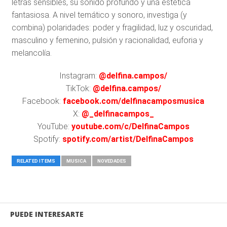
letras sensibles, su sonido profundo y una estética
fantasiosa. A nivel temático y sonoro, investiga (y
combina) polaridades: poder y fragilidad, luz y oscuridad,
masculino y femenino, pulsión y racionalidad, euforia y
melancolía.
Instagram:
@delfina.campos/
TikTok:
@delfina.campos/
Facebook:
facebook.com/delfinacamposmusica
X:
@_delfinacampos_
YouTube:
youtube.com/c/DelfinaCampos
Spotify:
spotify.com/artist/DelfinaCampos
RELATED ITEMS
MUSICA
NOVEDADES
PUEDE INTERESARTE