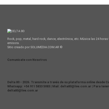
Rock, pop, metal, hard rock, dance, electrónica, etc. Música las 24 horas
emisora.
Sitio creado por SOLUMEDIA.COM.AR ©
Comunicate con Nosotros
Delta 80 - 2026. Transmite a través de su plataforma online desde Ca
Whatsapp: +54 911 5833 5083 | Mail: delta80@live.com.ar | Para tener
delta80@live.com.ar