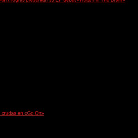
, lanzó su EP debut, «Rotten In The Brain»,...
 regresa con un nuevo sencillo, «UA2069», fruto de sus recient
s crudas en «Go On»
e con fuerza en «Lose My Grip». El...