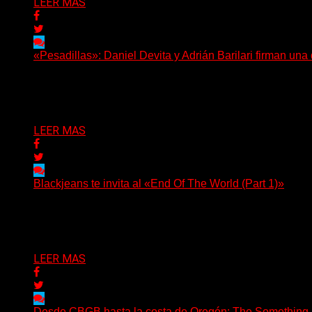
LEER MAS
«Pesadillas»: Daniel Devita y Adrián Barilari firman un
Hay canciones que nacen para acompañar un momento y otr
Delta 80
06/08/2026
LEER MAS
Blackjeans te invita al «End Of The World (Part 1)»
(Tallulah PR) Hoy, el artista neoyorquino Blackjeans invita 
Delta 80
06/08/2026
LEER MAS
Desde CBGB hasta la costa de Oregón: The Something Ai