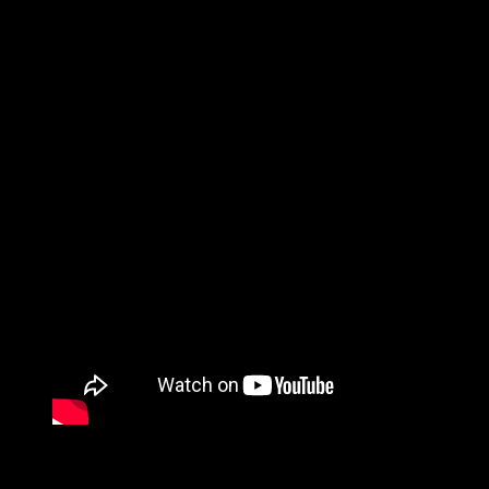
Temple Art & Music Festival, conciertos que además marcarán 
Ese disco fue el que llevó a DragonForce al reconocimiento mu
semanas consecutivas en el ranking Billboard 200, además de o