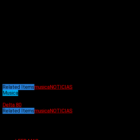
El guitarrista y cofundador de la banda, Herman Li, celebró la 
de más de dos décadas de carrera la banda sigue encontrando 
White-Gluz en el sonido del grupo, afirmando que su presencia “
Por su parte, White-Gluz —conocida por su trabajo en Arch En
aseguró que le entusiasma poder interpretar el repertorio de 
canciones técnicamente exigentes y cargadas de energía.
La banda también confirmó que ya está trabajando en su décimo
DragonForce busca abrir un nuevo capítulo en su historia y lle
Actualmente, la formación de DragonForce está compuesta por 
batería.
Related Items
musica
NOTICIAS
Musica
05/05/2026
Delta 80
Related Items
musica
NOTICIAS
Puede interesarte