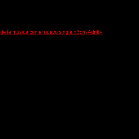
 de la música con el nuevo single «Born Adrift»
e Denver presenta “Born Adrift”, canción que da nombre...
esenta en sociedad su single «Nada para...