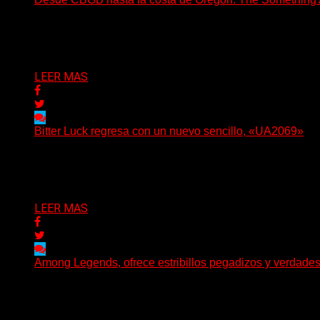
(No Rules) The Something Ain’t Rights, de Astoria, Oregón
Delta 80
05/08/2026
LEER MAS
Bitter Luck regresa con un nuevo sencillo, «UA2069»
(Brian Heason HBM Promotions/Music Plugger) Bitter Luck
Delta 80
05/08/2026
LEER MAS
Among Legends, ofrece estribillos pegadizos y verdade
(No Rules) El trío punk de Ontario, Among Legends, irrump
Delta 80
05/08/2026