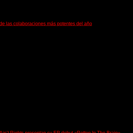
a de las colaboraciones más potentes del año
as que buscan dejar una marca. «Pesadillas», la...
a los oyentes a su universo salvaje y teatral...
n’t Rights presentan su EP debut «Rotten In The Brain»