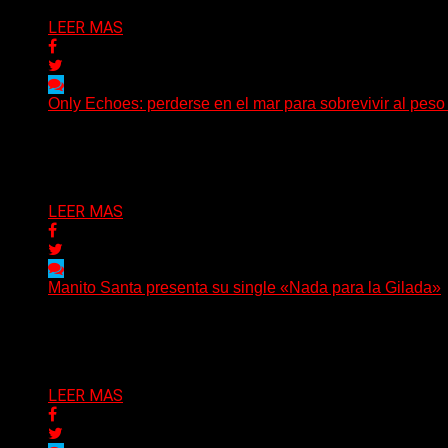
LEER MAS
Only Echoes: perderse en el mar para sobrevivir al peso
(C Squared Music) La banda instrumental de post-metal d
Delta 80
04/08/2026
LEER MAS
Manito Santa presenta su single «Nada para la Gilada»
(SG) Manito Santa, banda de Punk oriunda de La Plata, pr
Delta 80
04/08/2026
LEER MAS