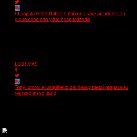
El bajista Peter Baltes sufrió un grave accidente en
pleno concierto y fue hospitalizado
El legendario bajista alemán Peter Baltes, histórico
integrante de Accept y actual miembro de
Dirkschneider y U.D.O.,...
Delta 80
28/07/2026
LEER MAS
Tony Iommi: el arquitecto del heavy metal prepara su
regreso en solitario
A sus 78 años, Tony Iommi sigue demostrando que la
creatividad no conoce fechas de vencimiento. El...
Delta 80
27/07/2026
Rock, pop, metal, hard rock, dance, electrónica, etc. Música