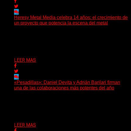
Heresy Metal Media celebra 14 años: el crecimiento de
un proyecto que potencia la escena del metal
Hay proyectos que no solo crecen con el paso del
tiempo: también ayudan a crecer a toda...
Delta 80
07/08/2026
LEER MAS
«Pesadillas»: Daniel Devita y Adrián Barilari firman
una de las colaboraciones más potentes del año
Hay canciones que nacen para acompañar un momento
y otras que buscan dejar una marca. «Pesadillas», la...
Delta 80
06/08/2026
LEER MAS