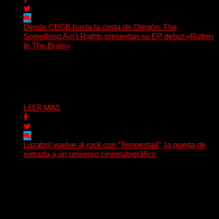
Desde CBGB hasta la costa de Oregón: The
Something Ain’t Rights presentan su EP debut «Rotten
In The Brain»
(No Rules) The Something Ain’t Rights, de Astoria,
Oregón, lanzó su EP debut, «Rotten In The Brain»,...
Delta 80
05/08/2026
LEER MAS
Luzabril vuelve al rock con “Tempestad”, la puerta de
entrada a un universo cinematográfico
(SG) La cantante, compositora y realizadora argentina
inaugura con su nuevo single y videoclip una etapa
artística...
Delta 80
04/08/2026