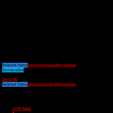
que a todos les encante».
La impactante portada del álbum es una pintura del aclamado
artista estadounidense Nathaniel Mary Quinn, quien comentó:
«Crear la portada de The Rolling Stones es un honor artístico:
un diálogo con una de las fuerzas más perdurables de la
historia cultural».
«Foreign Tongues» estará disponible en una amplia gama de
formatos, incluyendo CD, ediciones de lujo en CD, cassette,
varias variantes de vinilo (estampados estándar y de colores
limitados), ediciones exclusivas para tiendas y cajas
especiales, junto con el sencillo «In The Stars» en CD y vinilo.
Related Items
destacar
musica
Novedades
Destacados
05/05/2026
Delta 80
Related Items
destacar
musica
Novedades
Puede interesarte
LEER MAS