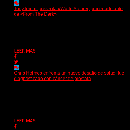
Tony Iommi presenta «World Alone», primer adelanto
de «From The Dark»
Después de más de veinte años desde su último
trabajo solista, Tony Iommi confirmó el lanzamiento de...
Delta 80
30/07/2026
LEER MAS
Chris Holmes enfrenta un nuevo desafío de salud: fue
diagnosticado con cáncer de próstata
El histórico guitarrista de W.A.S.P. comenzó un
tratamiento de radioterapia en Francia. Su esposa y
mánager, Catherine...
Delta 80
29/07/2026
LEER MAS