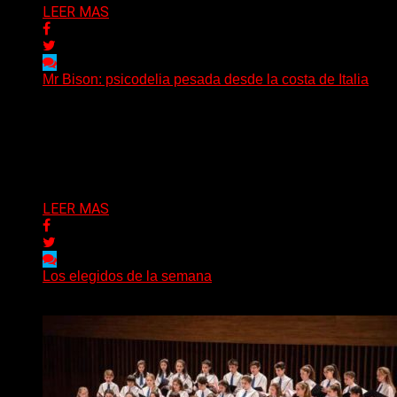
LEER MAS
Mr Bison: psicodelia pesada desde la costa de Italia
(Brian Heason HBM Promotions/Music Plugger) Desde
un pequeño pueblo costero de la Toscana llega Mr
Bison, una...
Delta 80
03/08/2026
LEER MAS
Los elegidos de la semana
Delta 80
02/08/2026