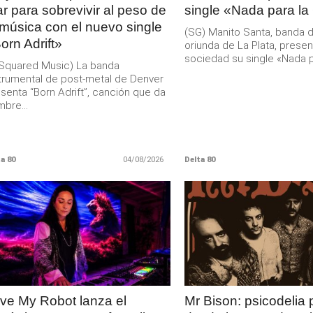
r para sobrevivir al peso de
single «Nada para la
 música con el nuevo single
(SG) Manito Santa, banda 
orn Adrift»
oriunda de La Plata, presen
sociedad su single «Nada pa
Squared Music) La banda
trumental de post-metal de Denver
senta “Born Adrift”, canción que da
bre...
a 80
04/08/2026
Delta 80
LEER
LEER
MAS
MAS
ve My Robot lanza el
Mr Bison: psicodelia