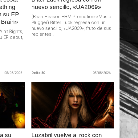
ething
nuevo sencillo, «UA2069»
an su EP
(Brian Heason HBM Promotions/Music
 Brain»
Plugger) Bitter Luck regresa con un
nuevo sencillo, «UA2069», fruto de sus
n’t Rights,
recientes...
u EP debut,
05/08/2026
Delta 80
05/08/2026
LEER
MAS
a su
Luzabril vuelve al rock con