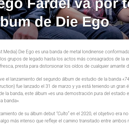
iego Fardel va por
lbum de Die Ego
t Media) Die Ego es una banda de metal londinense conformada p
los grupos de legado hasta los actos más consagrados de la e
fresca, presta para distorsionar los oídos de cualquier amante de
ve el lanzamiento del segundo álbum de estudio de la banda
«74
ruction) fue lanzado el 31 de marzo y ya está teniendo un gran éx
a de la banda, este álbum «es una demostración pura del estado 
la banda».
nzamiento de su álbum debut
“Culto”
en el 2020, el objetivo era no
 algo más intenso que refleje el camino transitado entre ambos m