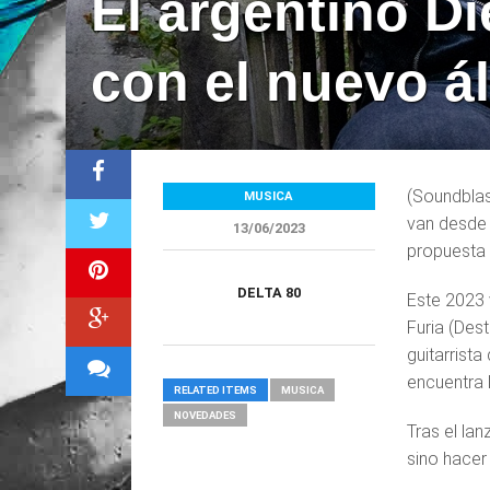
El argentino D
con el nuevo á
(Soundblas
MUSICA
van desde 
13/06/2023
propuesta 
DELTA 80
Este 2023 
Furia (Dest
guitarrist
encuentra 
RELATED ITEMS
MUSICA
NOVEDADES
Tras el la
sino hacer