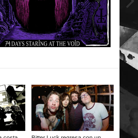
LEER
MAS
 costa
Bitter Luck regresa con un