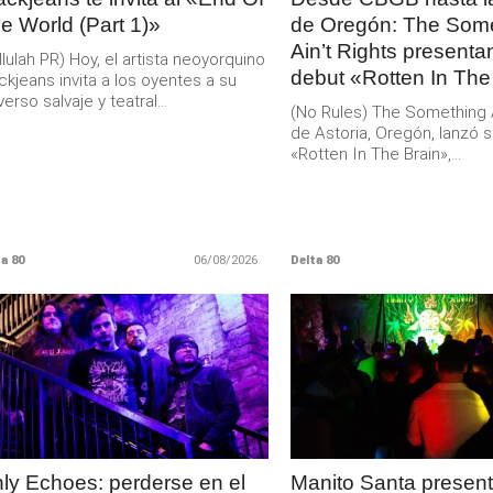
e World (Part 1)»
de Oregón: The Som
Ain’t Rights present
llulah PR) Hoy, el artista neoyorquino
debut «Rotten In The
ckjeans invita a los oyentes a su
verso salvaje y teatral...
(No Rules) The Something Ai
de Astoria, Oregón, lanzó s
«Rotten In The Brain»,...
a 80
06/08/2026
Delta 80
LEER
LEER
MAS
MAS
ly Echoes: perderse en el
Manito Santa present