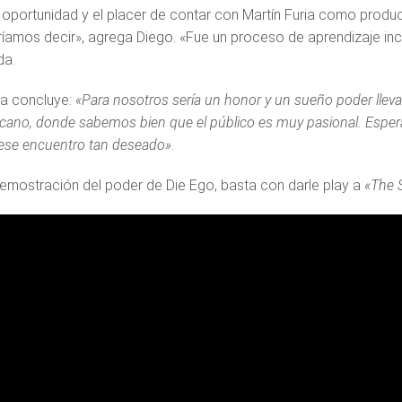
 oportunidad y el placer de contar con Martín Furia como produc
ríamos decir», agrega Diego. «Fue un proceso de aprendizaje incr
a.
sta concluye:
«Para nosotros sería un honor y un sueño poder lleva
icano, donde sabemos bien que el público es muy pasional. Esper
ese encuentro tan deseado»
.
emostración del poder de Die Ego, basta con darle play a
«The 