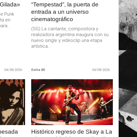
 Gilada»
“Tempestad”, la puerta de
entrada a un universo
de Punk
cinematográfico
ta en
ra...
(SG) La cantante, compositora y
realizadora argentina inaugura con su
nuevo single y videoclip una etapa
artística...
04/08/2026
Delta 80
04/08/2026
LEER
MAS
 pesada
Histórico regreso de Skay a La