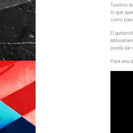
Tuvimos la
lo que que
como band
El guitarri
latinoamer
pueda dar 
Para una d