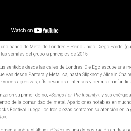
 una banda de Metal de Londres – Reino Unido. Diego Fardel (guita
las semillas del grupo a principios de 2015.
us sentidos desde las calles de Londres, Die Ego escupe una 
e van desde Pantera y Metallica, hasta Slipknot y Alice in Chains
e voces agresivas, riffs pesados e intensos y percusión infundida
anzaron su primer demo,
«Songs For The Insanity»
, y sus enérgic
entro de la comunidad del metal. Apariciones notables en muc
ocks Festival. Luego, las tres piezas centraron su atención en la
to»
.
comenta sobre el álbum:
«Culto»
es una demostración cruda y pod