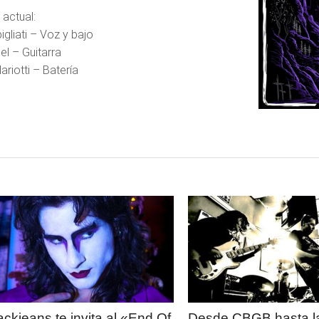
actual:
gliati – Voz y bajo
el – Guitarra
riotti – Batería
LEER
LEER
MAS
MAS
ackjeans te invita al «End Of
Desde CBGB hasta la