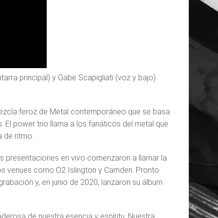
rra principal) y Gabe Scapigliati (voz y bajo)
mezcla feroz de Metal contemporáneo que se basa
. El power trio llama a los fanáticos del metal que
 de ritmo.
as presentaciones en vivo comenzaron a llamar la
hos venues como O2 Islington y Camden. Pronto
 grabación y, en junio de 2020, lanzaron su álbum
erosa de nuestra esencia y espíritu. Nuestra