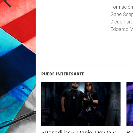
Formación 
Gabe Scapi
Diego Fard
Edoardo Ma
PUEDE INTERESARTE
LEER
MAS
«Pesadillas»: Daniel Devita y
Bl