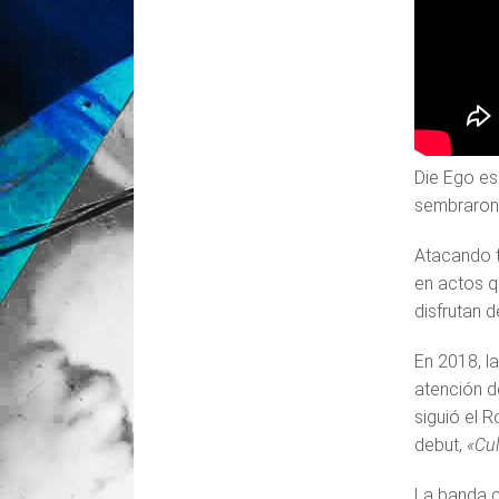
Die Ego es
sembraron 
Atacando t
en actos qu
disfrutan d
En 2018, l
atención d
siguió el R
debut,
«Cul
La banda 