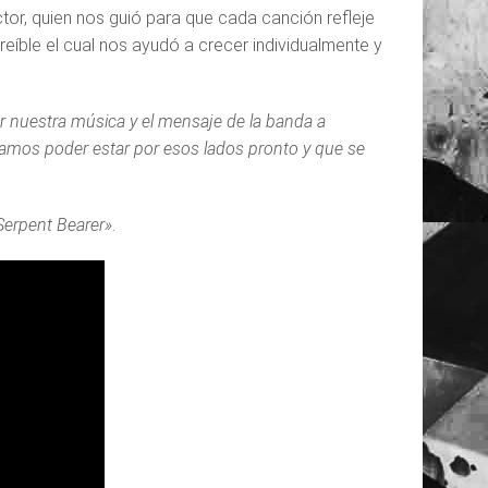
tor, quien nos guió para que cada canción refleje
eíble el cual nos ayudó a crecer individualmente y
r nuestra música y el mensaje de la banda a
amos poder estar por esos lados pronto y que se
Serpent Bearer»
.