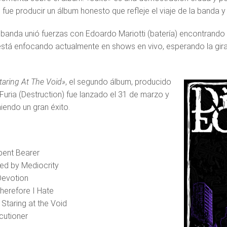
 fue producir un álbum honesto que refleje el viaje de la banda
 banda unió fuerzas con Edoardo Mariotti (batería) encontrando el
stá enfocando actualmente en shows en vivo, esperando la gira po
taring At The Void»
, el segundo álbum, producido
 Furia (Destruction) fue lanzado el 31 de marzo y
iendo un gran éxito.
pent Bearer
ed by Mediocrity
Devotion
Therefore I Hate
 Staring at the Void
cutioner