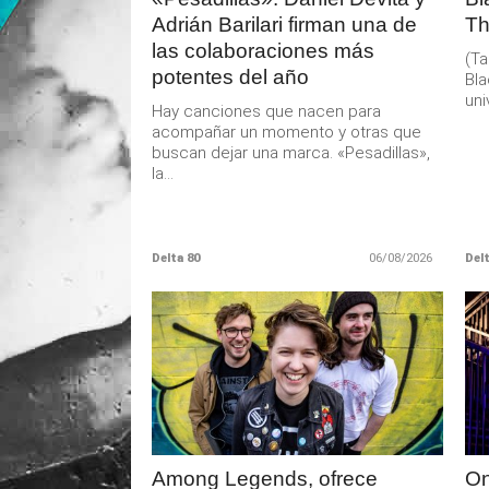
Adrián Barilari firman una de
Th
las colaboraciones más
(Ta
potentes del año
Bla
uni
Hay canciones que nacen para
acompañar un momento y otras que
buscan dejar una marca. «Pesadillas»,
la...
Delta 80
06/08/2026
Delt
LEER
MAS
Among Legends, ofrece
On