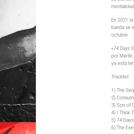
mentalidad
En 2021 la
banda se e
octubre.
«74 Days S
por Martín
ya está ten
Tracklist
1) The Ser
2) Consum
3) Son of 
4) I Think 
5) 74 Days
6) The Exe