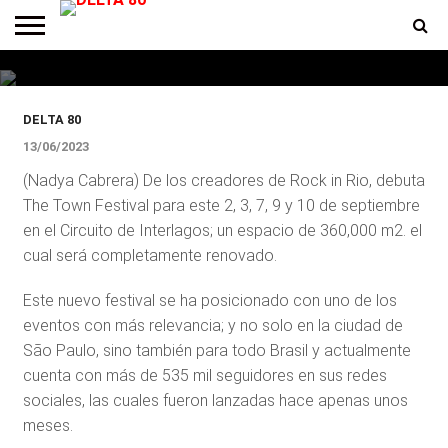
Presentaron a los artistas que
tocarán en el festival The Town
ENTREVISTAS
PREMIOS
PRODUCCIONES
PROGRAMACION
CONTACTO
HOMEPAGE
DELTA 80
13/06/2023
(Nadya Cabrera) De los creadores de Rock in Rio, debuta
The Town Festival para este 2, 3, 7, 9 y 10 de septiembre
en el Circuito de Interlagos; un espacio de 360,000 m2. el
cual será completamente renovado.
Este nuevo festival se ha posicionado con uno de los
eventos con más relevancia; y no solo en la ciudad de
São Paulo, sino también para todo Brasil y actualmente
cuenta con más de 535 mil seguidores en sus redes
sociales, las cuales fueron lanzadas hace apenas unos
meses.