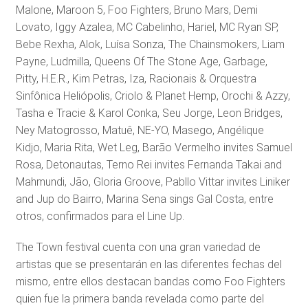
Malone, Maroon 5, Foo Fighters, Bruno Mars, Demi
Lovato, Iggy Azalea, MC Cabelinho, Hariel, MC Ryan SP,
Bebe Rexha, Alok, Luísa Sonza, The Chainsmokers, Liam
Payne, Ludmilla, Queens Of The Stone Age, Garbage,
Pitty, H.E.R., Kim Petras, Iza, Racionais & Orquestra
Sinfônica Heliópolis, Criolo & Planet Hemp, Orochi & Azzy,
Tasha e Tracie & Karol Conka, Seu Jorge, Leon Bridges,
Ney Matogrosso, Matuê, NE-YO, Masego, Angélique
Kidjo, Maria Rita, Wet Leg, Barão Vermelho invites Samuel
Rosa, Detonautas, Terno Rei invites Fernanda Takai and
Mahmundi, Jão, Gloria Groove, Pabllo Vittar invites Liniker
and Jup do Bairro, Marina Sena sings Gal Costa, entre
otros, confirmados para el Line Up.
The Town festival cuenta con una gran variedad de
artistas que se presentarán en las diferentes fechas del
mismo, entre ellos destacan bandas como Foo Fighters
quien fue la primera banda revelada como parte del