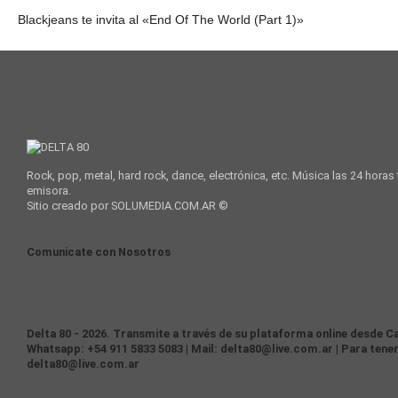
Blackjeans te invita al «End Of The World (Part 1)»
Rock, pop, metal, hard rock, dance, electrónica, etc. Música las 24 horas
emisora.
Sitio creado por SOLUMEDIA.COM.AR ©
Comunicate con Nosotros
Delta 80 - 2026. Transmite a través de su plataforma online desde Ca
Whatsapp: +54 911 5833 5083 | Mail: delta80@live.com.ar | Para tener
delta80@live.com.ar