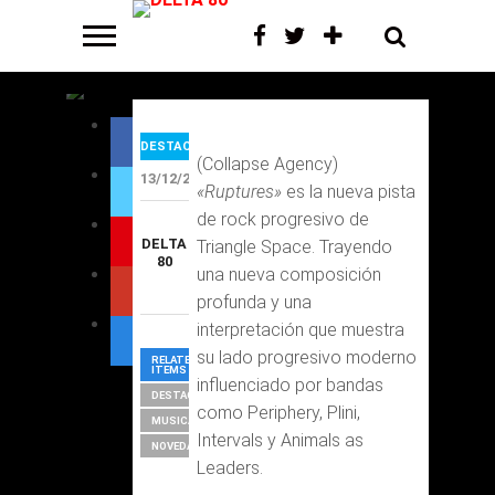
sencillo
DESTACADOS
(Collapse Agency)
13/12/2022
«Ruptures»
es la nueva pista
de rock progresivo de
DELTA
Triangle Space. Trayendo
80
una nueva composición
profunda y una
interpretación que muestra
su lado progresivo moderno
RELATED
ITEMS
influenciado por bandas
DESTACAR
como Periphery, Plini,
MUSICA
Intervals y Animals as
NOVEDADES
Leaders.