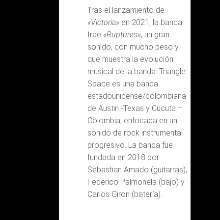
Tras el lanzamiento de
«Victoria»
en 2021, la banda
trae
«Ruptures»
, un gran
sonido, con mucho peso y
que muestra la evolución
musical de la banda. Triangle
Space es una banda
estadounidense/colombiana
de Austin -Texas y Cucuta –
Colombia, enfocada en un
sonido de rock instrumental
progresivo. La banda fue
fundada en 2018 por
Sebastian Amado (guitarras),
Federico Palmonela (bajo) y
Carlos Giron (batería).