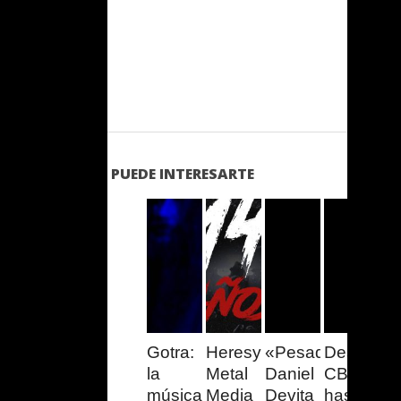
PUEDE INTERESARTE
LEER
LEER
LEER
LEER
MAS
MAS
MAS
MAS
Gotra:
Heresy
«Pesadillas»:
Desde
la
Metal
Daniel
CBGB
música
Media
Devita
hasta