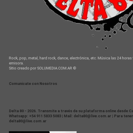
Rock, pop, metal, hard rock, dance, electrónica, etc. Música las 24 horas
emisora.
Sitio creado por SOLUMEDIA.COM.AR ©
Comunicate con Nosotros
Delta 80 - 2026. Transmite a través de su plataforma online desde Ca
Whatsapp: +54 911 5833 5083 | Mail: delta80@live.com.ar | Para tener
delta80@live.com.ar