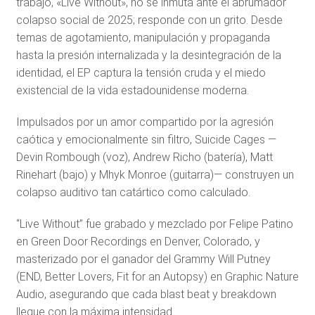
trabajo, «Live Without», no se inmuta ante el abrumador
colapso social de 2025; responde con un grito. Desde
temas de agotamiento, manipulación y propaganda
hasta la presión internalizada y la desintegración de la
identidad, el EP captura la tensión cruda y el miedo
existencial de la vida estadounidense moderna.
Impulsados ​​por un amor compartido por la agresión
caótica y emocionalmente sin filtro, Suicide Cages —
Devin Rombough (voz), Andrew Richo (batería), Matt
Rinehart (bajo) y Mhyk Monroe (guitarra)— construyen un
colapso auditivo tan catártico como calculado.
“Live Without” fue grabado y mezclado por Felipe Patino
en Green Door Recordings en Denver, Colorado, y
masterizado por el ganador del Grammy Will Putney
(END, Better Lovers, Fit for an Autopsy) en Graphic Nature
Audio, asegurando que cada blast beat y breakdown
llegue con la máxima intensidad.