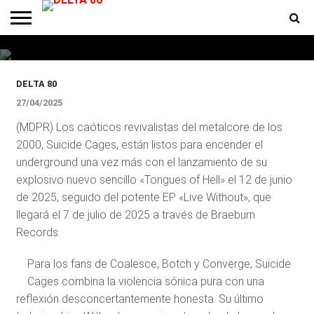
de junio como adelanto del EP
que se viene
ENTREVISTAS
PREMIOS
PRODUCCIONES
PROGRAMACION
CONTACTO
HOMEPAGE
DELTA 80
27/04/2025
(MDPR) Los caóticos revivalistas del metalcore de los
2000, Suicide Cages, están listos para encender el
underground una vez más con el lanzamiento de su
explosivo nuevo sencillo «Tongues of Hell» el 12 de junio
de 2025, seguido del potente EP «Live Without», que
llegará el 7 de julio de 2025 a través de Braeburn
Records.
Para los fans de Coalesce, Botch y Converge, Suicide
Cages combina la violencia sónica pura con una
reflexión desconcertantemente honesta. Su último