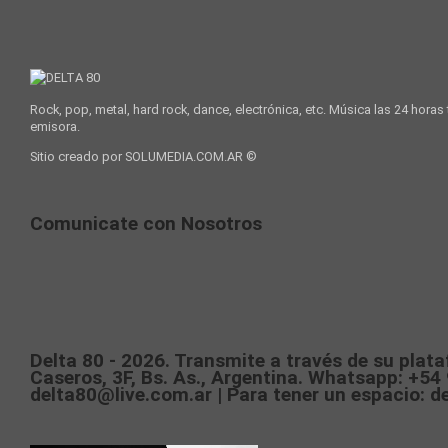
Rock, pop, metal, hard rock, dance, electrónica, etc. Música las 24 horas
emisora.
Sitio creado por SOLUMEDIA.COM.AR ©
Comunicate con Nosotros
Delta 80 - 2026. Transmite a través de su plat
Caseros, 3F, Bs. As., Argentina. Whatsapp: +54 
delta80@live.com.ar | Para tener un espacio: d