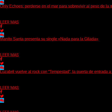
Only Echoes: perderse en el mar para sobrevivir al peso de la 
(C Squared Music) La banda instrumental de post-metal de Denve
Delta 80
04/08/2026
LEER MAS
Manito Santa presenta su single «Nada para la Gilada»
(SG) Manito Santa, banda de Punk oriunda de La Plata, presenta 
Delta 80
04/08/2026
LEER MAS
Luzabril vuelve al rock con “Tempestad”, la puerta de entrada 
(SG) La cantante, compositora y realizadora argentina inaugura co
Delta 80
04/08/2026
LEER MAS
Delta 80
03/08/2026