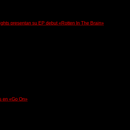
ghts presentan su EP debut «Rotten In The Brain»
 su EP debut, «Rotten In The Brain»,...
a con un nuevo sencillo, «UA2069», fruto de sus recientes...
as en «Go On»
uerza en «Lose My Grip». El...