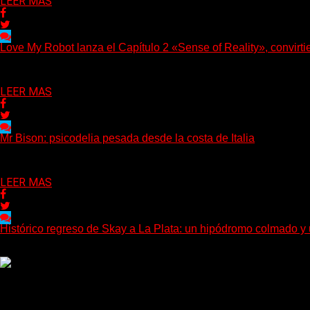
LEER MAS
Love My Robot lanza el Capítulo 2 «Sense of Reality», convirtien
(Diego Armando Báez Peña) Convirtiendo la inteligencia artificial
Delta 80
03/08/2026
LEER MAS
Mr Bison: psicodelia pesada desde la costa de Italia
(Brian Heason HBM Promotions/Music Plugger) Desde un pequeño
Delta 80
03/08/2026
LEER MAS
Histórico regreso de Skay a La Plata: un hipódromo colmado y
(Gonna Go) El guitarrista y cantante Skay regresó a La Plata, lue
Delta 80
02/08/2026
Rock, pop, metal, hard rock, dance, electrónica, etc. Música las
Sitio creado por SOLUMEDIA.COM.AR ©
Comunicate con Nosotros
Delta 80 - 2026. Transmite a través de su plataforma online