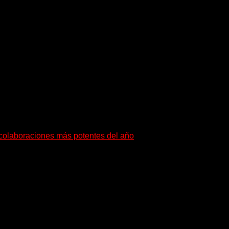
namarca) con agenda bastante abultada por lo cual no hay fecha
s de abril), Metal Frenzy Open Air (junio) y Wacken Open Air (fine
s colaboraciones más potentes del año
buscan dejar una marca. «Pesadillas», la...
yentes a su universo salvaje y teatral...