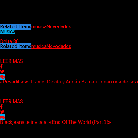
Evan K – guitarra principal
Dave Hadarik – guitarra rítmica
Dominik Stotzem – bajo
El tour europeo dará inicio el 20 de febrero en Copenhague (Di
son los festivales Full Metal Mayrhofen (fines de marzo/principio
Related Items
musica
Novedades
Musica
03/01/2025
Delta 80
Related Items
musica
Novedades
Puede interesarte
LEER MAS
«Pesadillas»: Daniel Devita y Adrián Barilari firman una de la
Hay canciones que nacen para acompañar un momento y otras que 
Delta 80
06/08/2026
LEER MAS
Blackjeans te invita al «End Of The World (Part 1)»
(Tallulah PR) Hoy, el artista neoyorquino Blackjeans invita a los o
Delta 80
06/08/2026