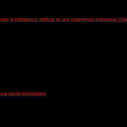
do la inteligencia artificial en una experiencia emocional y bai
 en una experiencia emocional y bailable. Después de una gira...
 pueblo costero de la Toscana llega Mr Bison, una...
 una noche inolvidables
go de 12 años, para presentarse...
 24 horas todo el año sin cambiar de emisora.
 desde Caseros, 3F, Bs. As., Argentina. Whatsapp: +54 911 58