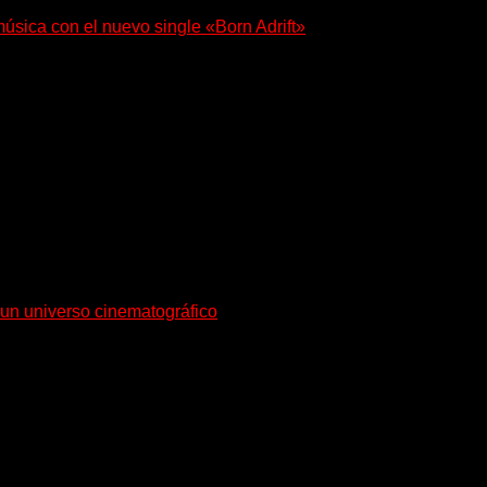
música con el nuevo single «Born Adrift»
r presenta “Born Adrift”, canción que da nombre...
en sociedad su single «Nada para...
a un universo cinematográfico
n su nuevo single y videoclip una etapa artística...