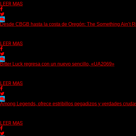
LEER MAS
Desde CBGB hasta la costa de Oregón: The Something Ain’t Ri
(No Rules) The Something Ain’t Rights, de Astoria, Oregón, lanzó
Delta 80
05/08/2026
LEER MAS
Bitter Luck regresa con un nuevo sencillo, «UA2069»
(Brian Heason HBM Promotions/Music Plugger) Bitter Luck regres
Delta 80
05/08/2026
LEER MAS
Among Legends, ofrece estribillos pegadizos y verdades crud
(No Rules) El trío punk de Ontario, Among Legends, irrumpe con f
Delta 80
05/08/2026
LEER MAS