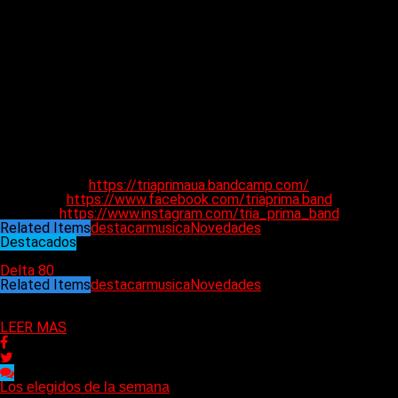
Jury Sinitsky – batería (ex-Drudkh, ex-Blood of Kingu, ex-
Lucifugum, Лютомисл, Violent Omen, ex-All Dies, ex-Definition
Sane, Mankind Wrath)
Serhii D. D. Bondar – bajo, coros, composición, concepción
(Bestial Invasion, Cosmic Jaguar, Lord Erektus, ex-Violent
Omen, ex-Crucifix)
Invitados especiales:
Anira – voz femenina
E. Maestro – guitarras solistas
Mezclado y masterización en Nuts4all Studio, Zaporizhzhia,
Ucrania
Producida por Serhii D.D. Bondar
Arte de Grace Ace Blood
https://triaprimaua.bandcamp.com/
https://www.facebook.com/triaprima.band
https://www.instagram.com/tria_prima_band
Related Items
destacar
musica
Novedades
Destacados
03/01/2025
Delta 80
Related Items
destacar
musica
Novedades
Puede interesarte
LEER MAS
Los elegidos de la semana