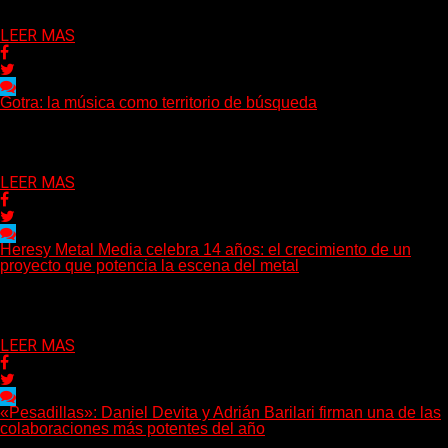
Delta 80
09/08/2026
LEER MAS
Gotra: la música como territorio de búsqueda
Hay músicas que buscan respuestas y otras que prefieren abrir
preguntas. En ese territorio, donde el sonido...
Delta 80
08/08/2026
LEER MAS
Heresy Metal Media celebra 14 años: el crecimiento de un
proyecto que potencia la escena del metal
Hay proyectos que no solo crecen con el paso del tiempo:
también ayudan a crecer a toda...
Delta 80
07/08/2026
LEER MAS
«Pesadillas»: Daniel Devita y Adrián Barilari firman una de las
colaboraciones más potentes del año
Hay canciones que nacen para acompañar un momento y otras