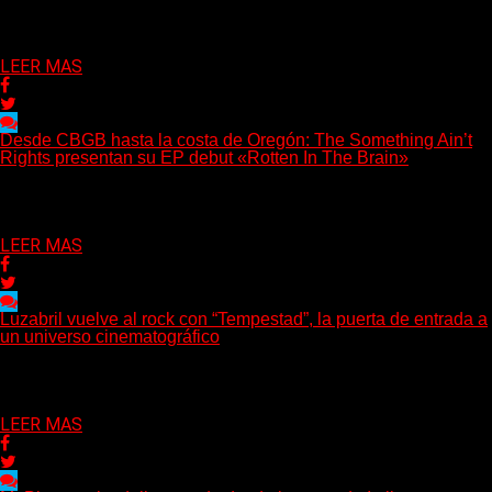
que buscan dejar una marca. «Pesadillas», la...
Delta 80
06/08/2026
LEER MAS
Desde CBGB hasta la costa de Oregón: The Something Ain’t
Rights presentan su EP debut «Rotten In The Brain»
(No Rules) The Something Ain’t Rights, de Astoria, Oregón,
lanzó su EP debut, «Rotten In The Brain»,...
Delta 80
05/08/2026
LEER MAS
Luzabril vuelve al rock con “Tempestad”, la puerta de entrada a
un universo cinematográfico
(SG) La cantante, compositora y realizadora argentina inaugura
con su nuevo single y videoclip una etapa artística...
Delta 80
04/08/2026
LEER MAS