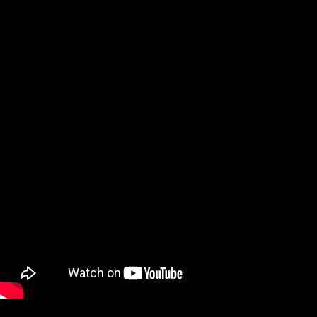
poco tiempo, la banda grabó un mini álbum de cuatro canciones
«Three Primes of Alchemy»
y filmó un video musical para la
canción
«Solar sulfur»
con la vocalista invitada Anira.
Actualmente, Tria Prima está trabajando en un nuevo álbum de
larga duración que planea lanzar en la segunda mitad de 2025.
Ruslan Hrytsiuta – voz, guitarra, letra (Mankind Wrath)