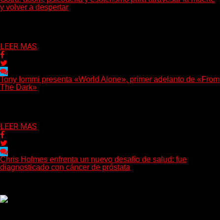
y volver a despertar
Julián Barabino presenta Gotra, un nuevo proyecto que cruza la
densidad del doom y el metal alternativo...
Delta 80
31/07/2026
LEER MAS
Tony Iommi presenta «World Alone», primer adelanto de «From
The Dark»
Después de más de veinte años desde su último trabajo solista,
Tony Iommi confirmó el lanzamiento de...
Delta 80
30/07/2026
LEER MAS
Chris Holmes enfrenta un nuevo desafío de salud: fue
diagnosticado con cáncer de próstata
El histórico guitarrista de W.A.S.P. comenzó un tratamiento de
radioterapia en Francia. Su esposa y mánager, Catherine...
Delta 80
29/07/2026
Rock, pop, metal, hard rock, dance, electrónica, etc. Música las
24 horas todo el año sin cambiar de emisora.