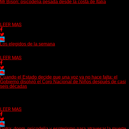
Mr Bison: psicodelia pesada desde la costa de Italia
(Brian Heason HBM Promotions/Music Plugger) Desde un
pequeño pueblo costero de la Toscana llega Mr Bison, una...
Delta 80
03/08/2026
LEER MAS
Los elegidos de la semana
Delta 80
02/08/2026
LEER MAS
Cuando el Estado decide que una voz ya no hace falta: el
Gobierno disolvió el Coro Nacional de Niños después de casi
seis décadas
Hay noticias que se leen en pocos segundos y, sin embargo,
necesitan mucho más tiempo para ser...
Delta 80
01/08/2026
LEER MAS
Gotra: doom, psicodelia y esoterismo para atravesar la muerte