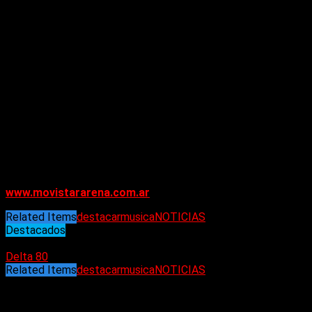
ruidos; estás conociendo y conectando con gente a la que
realmente le gusta lo que haces. Cuando estoy en el escenario
me siento… en casa»
.
Además de los clásicos muy queridos y los tesoros
redescubiertos que tocará en esta gira con su banda de talla
mundial, Joss tiene previsto obsequiar a los fans con un
adelanto de algunas canciones nuevas. Los asistentes
podrán ser de los primeros en experimentar material nuevo e
inédito de su próximo álbum con sabor a música disco, que
saldrá a la venta el año que viene.
Estradas disponibles únicamente a través de
www.movistararena.com.ar
Related Items
destacar
musica
NOTICIAS
Destacados
13/06/2024
Delta 80
Related Items
destacar
musica
NOTICIAS
Puede interesarte