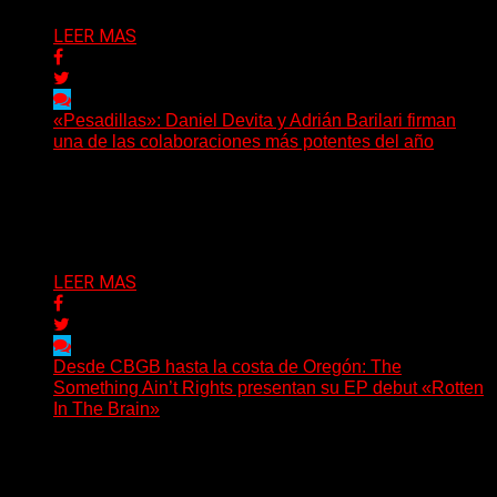
LEER MAS
«Pesadillas»: Daniel Devita y Adrián Barilari firman
una de las colaboraciones más potentes del año
Hay canciones que nacen para acompañar un momento
y otras que buscan dejar una marca. «Pesadillas», la...
Delta 80
06/08/2026
LEER MAS
Desde CBGB hasta la costa de Oregón: The
Something Ain’t Rights presentan su EP debut «Rotten
In The Brain»
(No Rules) The Something Ain’t Rights, de Astoria,
Oregón, lanzó su EP debut, «Rotten In The Brain»,...