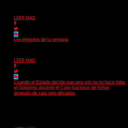
Delta 80
03/08/2026
LEER MAS
Los elegidos de la semana
Delta 80
02/08/2026
LEER MAS
Cuando el Estado decide que una voz ya no hace falta:
el Gobierno disolvió el Coro Nacional de Niños
después de casi seis décadas
Hay noticias que se leen en pocos segundos y, sin
embargo, necesitan mucho más tiempo para ser...
Delta 80
01/08/2026