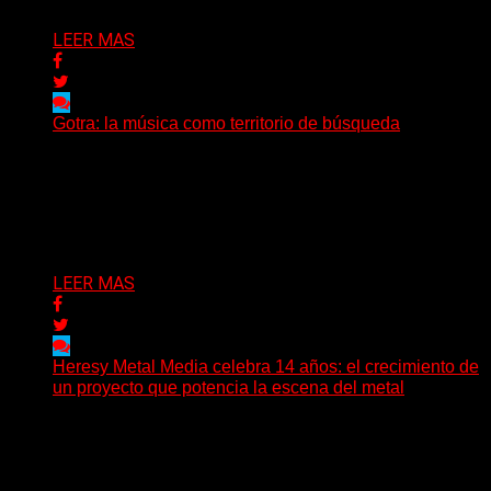
LEER MAS
Gotra: la música como territorio de búsqueda
Hay músicas que buscan respuestas y otras que
prefieren abrir preguntas. En ese territorio, donde el
sonido...
Delta 80
08/08/2026
LEER MAS
Heresy Metal Media celebra 14 años: el crecimiento de
un proyecto que potencia la escena del metal
Hay proyectos que no solo crecen con el paso del
tiempo: también ayudan a crecer a toda...
Delta 80
07/08/2026