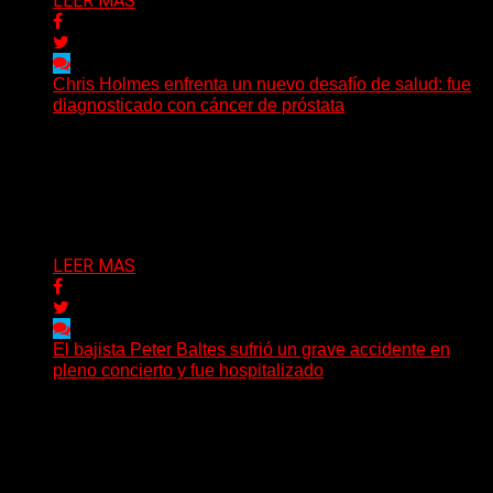
LEER MAS
Chris Holmes enfrenta un nuevo desafío de salud: fue
diagnosticado con cáncer de próstata
El histórico guitarrista de W.A.S.P. comenzó un
tratamiento de radioterapia en Francia. Su esposa y
mánager, Catherine...
Delta 80
29/07/2026
LEER MAS
El bajista Peter Baltes sufrió un grave accidente en
pleno concierto y fue hospitalizado
El legendario bajista alemán Peter Baltes, histórico
integrante de Accept y actual miembro de
Dirkschneider y U.D.O.,...
Delta 80
28/07/2026