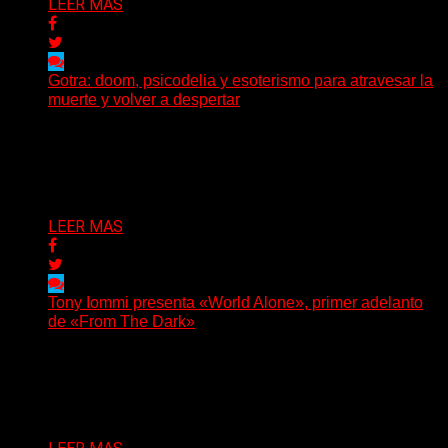
LEER MAS
Gotra: doom, psicodelia y esoterismo para atravesar la
muerte y volver a despertar
Julián Barabino presenta Gotra, un nuevo proyecto que
cruza la densidad del doom y el metal alternativo...
Delta 80
31/07/2026
LEER MAS
Tony Iommi presenta «World Alone», primer adelanto
de «From The Dark»
Después de más de veinte años desde su último
trabajo solista, Tony Iommi confirmó el lanzamiento de...
Delta 80
30/07/2026