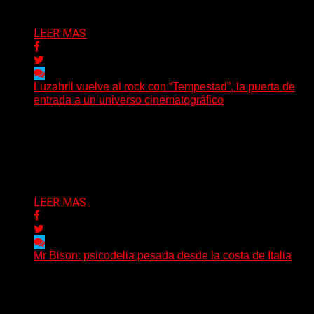
Delta 80
05/08/2026
LEER MAS
Luzabril vuelve al rock con “Tempestad”, la puerta de
entrada a un universo cinematográfico
(SG) La cantante, compositora y realizadora argentina
inaugura con su nuevo single y videoclip una etapa
artística...
Delta 80
04/08/2026
LEER MAS
Mr Bison: psicodelia pesada desde la costa de Italia
(Brian Heason HBM Promotions/Music Plugger) Desde
un pequeño pueblo costero de la Toscana llega Mr
Bison, una...