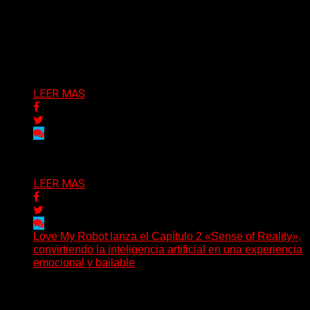
(SG) La cantante, compositora y realizadora argentina
inaugura con su nuevo single y videoclip una etapa
artística...
Delta 80
04/08/2026
LEER MAS
Delta 80
03/08/2026
LEER MAS
Love My Robot lanza el Capítulo 2 «Sense of Reality»,
convirtiendo la inteligencia artificial en una experiencia
emocional y bailable
(Diego Armando Báez Peña) Convirtiendo la inteligencia
artificial en una experiencia emocional y bailable.