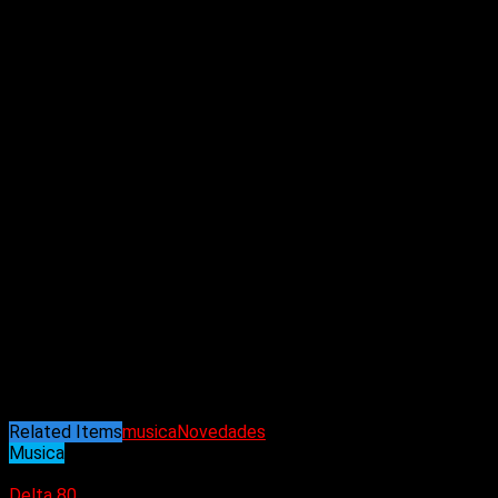
“Anâhata”
(7′) – 09/22//2016 – Mrs Red Sound
“Rokh”
(LP) – 11/10/2017 – Mrs Red Sound
“Hara”
(LP) – 06/05/2020 – Mrs Red Sound
«The last drop»
(EP) – 05/20/2022 – Mrs Red Sound
Related Items
musica
Novedades
Musica
06/08/2024
Delta 80