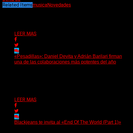
Related Items
musica
Novedades
Puede interesarte
LEER MAS
«Pesadillas»: Daniel Devita y Adrián Barilari firman
una de las colaboraciones más potentes del año
Hay canciones que nacen para acompañar un momento
y otras que buscan dejar una marca. «Pesadillas», la...
Delta 80
06/08/2026
LEER MAS
Blackjeans te invita al «End Of The World (Part 1)»
(Tallulah PR) Hoy, el artista neoyorquino Blackjeans