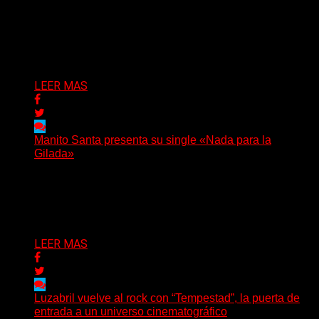
(C Squared Music) La banda instrumental de post-
metal de Denver presenta “Born Adrift”, canción que da
nombre...
Delta 80
04/08/2026
LEER MAS
Manito Santa presenta su single «Nada para la
Gilada»
(SG) Manito Santa, banda de Punk oriunda de La Plata,
presenta en sociedad su single «Nada para...
Delta 80
04/08/2026
LEER MAS
Luzabril vuelve al rock con “Tempestad”, la puerta de
entrada a un universo cinematográfico