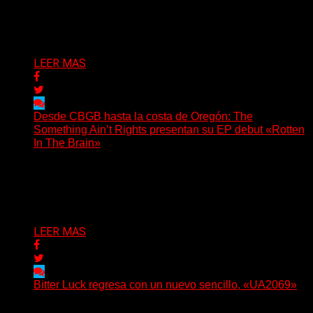
invita a los oyentes a su universo salvaje y teatral...
Delta 80
06/08/2026
LEER MAS
Desde CBGB hasta la costa de Oregón: The
Something Ain’t Rights presentan su EP debut «Rotten
In The Brain»
(No Rules) The Something Ain’t Rights, de Astoria,
Oregón, lanzó su EP debut, «Rotten In The Brain»,...
Delta 80
05/08/2026
LEER MAS
Bitter Luck regresa con un nuevo sencillo, «UA2069»
(Brian Heason HBM Promotions/Music Plugger) Bitter