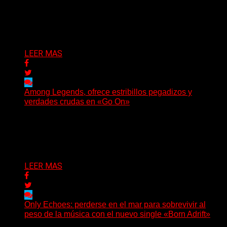
Luck regresa con un nuevo sencillo, «UA2069», fruto de
sus recientes...
Delta 80
05/08/2026
LEER MAS
Among Legends, ofrece estribillos pegadizos y
verdades crudas en «Go On»
(No Rules) El trío punk de Ontario, Among Legends,
irrumpe con fuerza en «Lose My Grip». El...
Delta 80
05/08/2026
LEER MAS
Only Echoes: perderse en el mar para sobrevivir al
peso de la música con el nuevo single «Born Adrift»