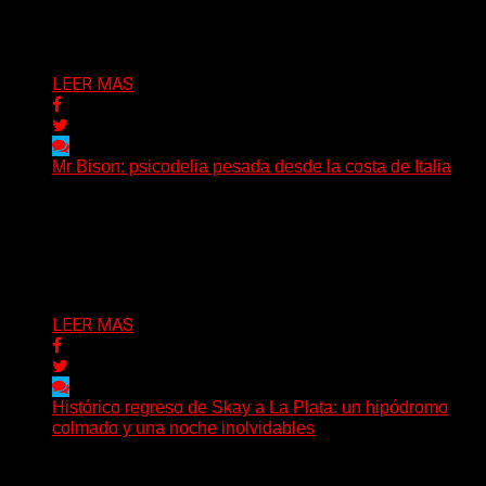
Después de una gira...
Delta 80
03/08/2026
LEER MAS
Mr Bison: psicodelia pesada desde la costa de Italia
(Brian Heason HBM Promotions/Music Plugger) Desde
un pequeño pueblo costero de la Toscana llega Mr
Bison, una...
Delta 80
03/08/2026
LEER MAS
Histórico regreso de Skay a La Plata: un hipódromo
colmado y una noche inolvidables
(Gonna Go) El guitarrista y cantante Skay regresó a La