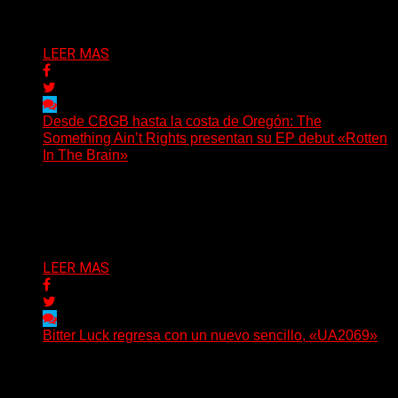
Delta 80
06/08/2026
LEER MAS
Desde CBGB hasta la costa de Oregón: The
Something Ain’t Rights presentan su EP debut «Rotten
In The Brain»
(No Rules) The Something Ain’t Rights, de Astoria,
Oregón, lanzó su EP debut, «Rotten In The Brain»,...
Delta 80
05/08/2026
LEER MAS
Bitter Luck regresa con un nuevo sencillo, «UA2069»
(Brian Heason HBM Promotions/Music Plugger) Bitter
Luck regresa con un nuevo sencillo, «UA2069», fruto de