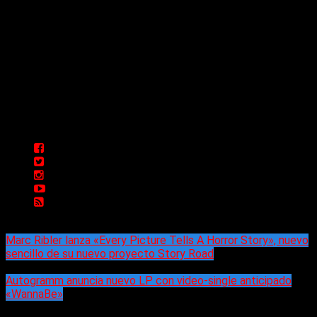
Delta 80 - 2026. Transmite a través de
su plataforma online desde Caseros,
3F, Bs. As., Argentina. Whatsapp: +54
911 5833 5083 | Mail:
delta80@live.com.ar | Para tener un
espacio: delta80@live.com.ar
Marc Ribler lanza «Every Picture Tells A Horror Story», nuevo
sencillo de su nuevo proyecto Story Road
Autogramm anuncia nuevo LP con video-single anticipado
«WannaBe»