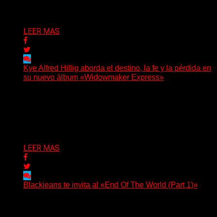
Delta 80
06/08/2026
LEER MAS
Kye Alfred Hillig aborda el destino, la fe y la pérdida en
su nuevo álbum «Widowmaker Express»
(No Rules) El cantautor de Tacoma, Kye Alfred Hillig,
regresa con «Widowmaker Express», un nuevo álbum
profundamente...
Delta 80
06/08/2026
LEER MAS
Blackjeans te invita al «End Of The World (Part 1)»
(Tallulah PR) Hoy, el artista neoyorquino Blackjeans
invita a los oyentes a su universo salvaje y teatral...