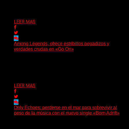
sus recientes...
Delta 80
05/08/2026
LEER MAS
Among Legends, ofrece estribillos pegadizos y
verdades crudas en «Go On»
(No Rules) El trío punk de Ontario, Among Legends,
irrumpe con fuerza en «Lose My Grip». El...
Delta 80
05/08/2026
LEER MAS
Only Echoes: perderse en el mar para sobrevivir al
peso de la música con el nuevo single «Born Adrift»
(C Squared Music) La banda instrumental de post-
metal de Denver presenta “Born Adrift”, canción que da