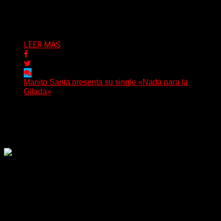
nombre...
Delta 80
04/08/2026
LEER MAS
Manito Santa presenta su single «Nada para la
Gilada»
(SG) Manito Santa, banda de Punk oriunda de La Plata,
presenta en sociedad su single «Nada para...
Delta 80
04/08/2026
Rock, pop, metal, hard rock, dance, electrónica, etc. Música
las 24 horas todo el año sin cambiar de emisora.
Sitio creado por SOLUMEDIA.COM.AR ©
Comunicate con Nosotros