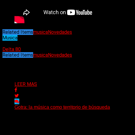
Related Items
musica
Novedades
Musica
02/10/2023
Delta 80
Related Items
musica
Novedades
Puede interesarte
LEER MAS
Gotra: la música como territorio de búsqueda
Hay músicas que buscan respuestas y otras que
prefieren abrir preguntas. En ese territorio, donde el
sonido...