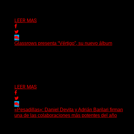
Delta 80
07/08/2026
LEER MAS
Glassrows presenta “Vértigo”, su nuevo álbum
(Elvis Attack) Glassrows presenta «Vértigo», un álbum
que pone en palabras y sonidos las emociones que
atraviesan...
Delta 80
07/08/2026
LEER MAS
«Pesadillas»: Daniel Devita y Adrián Barilari firman
una de las colaboraciones más potentes del año
Hay canciones que nacen para acompañar un momento
y otras que buscan dejar una marca. «Pesadillas», la...