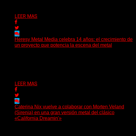
Delta 80
08/08/2026
LEER MAS
Heresy Metal Media celebra 14 años: el crecimiento de
un proyecto que potencia la escena del metal
Hay proyectos que no solo crecen con el paso del
tiempo: también ayudan a crecer a toda...
Delta 80
07/08/2026
LEER MAS
Caterina Nix vuelve a colaborar con Morten Veland
(Sirenia) en una gran versión metal del clásico
«California Dreamin'»
La vocalista chilena de Chaos Magic participa junto a
Helle Bohdanova (Ignea) y Karmen Klinc (Venus 5)...