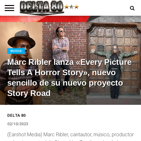
ENTREVISTAS
PREMIOS
PRODUCCIONES
PROGRAMACION
CONTACTO
HOMEPAGE
MUSICA
Marc Ribler lanza «Every Picture
Tells A Horror Story», nuevo
sencillo de su nuevo proyecto
Story Road
DELTA 80
02/10/2023
(Earshot Media) Marc Ribler, cantautor, músico, productor