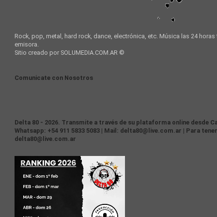
Rock, pop, metal, hard rock, dance, electrónica, etc. Música las 24 horas
emisora.
Sitio creado por SOLUMEDIA.COM.AR ©
Comunicate con Nosotros
Delta 80 - 2026. Transmite a través de su plataforma online desde Ca
Whatsapp: +54 911 5833 5083 | Mail: delta80@live.com.ar | Para tener
delta80@live.com.ar