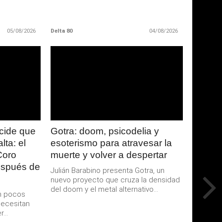
05/08/2026
Delta 80
04/08/2026
LEER
MAS
cide que
Gotra: doom, psicodelia y
lta: el
esoterismo para atravesar la
Coro
muerte y volver a despertar
espués de
Julián Barabino presenta Gotra, un
nuevo proyecto que cruza la densidad
del doom y el metal alternativo...
en pocos
necesitan
...