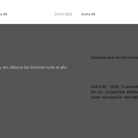
a 80
29/07/2026
Delta 80
Comunicate con Nosotr
a, etc. Música las 24 horas todo el año
Delta 80 - 2026. Transmi
Bs. As., Argentina. Whats
tener un espacio: delta8