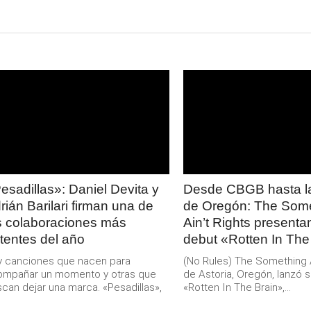
LEER
LEER
MAS
MAS
esadillas»: Daniel Devita y
Desde CBGB hasta la
rián Barilari firman una de
de Oregón: The Som
s colaboraciones más
Ain’t Rights present
tentes del año
debut «Rotten In The
 canciones que nacen para
(No Rules) The Something Ai
ompañar un momento y otras que
de Astoria, Oregón, lanzó s
can dejar una marca. «Pesadillas»,
«Rotten In The Brain»,...