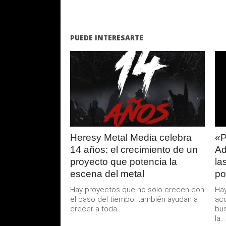
PUEDE INTERESARTE
LEER
MAS
Heresy Metal Media celebra
«P
14 años: el crecimiento de un
Ad
proyecto que potencia la
la
escena del metal
po
Hay proyectos que no solo crecen con
Hay
el paso del tiempo: también ayudan a
ac
crecer a toda...
bus
la...