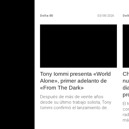
Delta 80
03/08/2026
Delt
LEER
MAS
Tony Iommi presenta «World
Ch
Alone», primer adelanto de
nu
«From The Dark»
di
pr
Después de más de veinte años
desde su último trabajo solista, Tony
El 
Iommi confirmó el lanzamiento de...
co
rad
mán