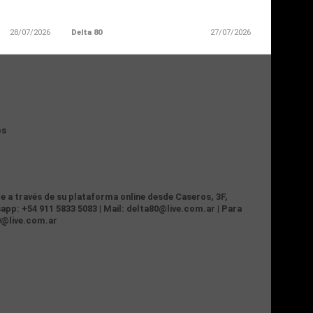
28/07/2026
Delta 80
27/07/2026
os
te a través de su plataforma online desde Caseros, 3F,
app: +54 911 5833 5083 | Mail: delta80@live.com.ar | Para
0@live.com.ar