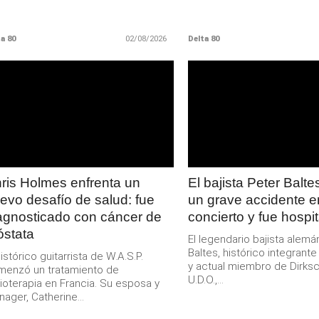
a 80
02/08/2026
Delta 80
LEER
LEER
MAS
MAS
ris Holmes enfrenta un
El bajista Peter Baltes
evo desafío de salud: fue
un grave accidente e
agnosticado con cáncer de
concierto y fue hospi
óstata
El legendario bajista alemá
Baltes, histórico integrant
histórico guitarrista de W.A.S.P.
y actual miembro de Dirksc
menzó un tratamiento de
U.D.O.,...
ioterapia en Francia. Su esposa y
ager, Catherine...