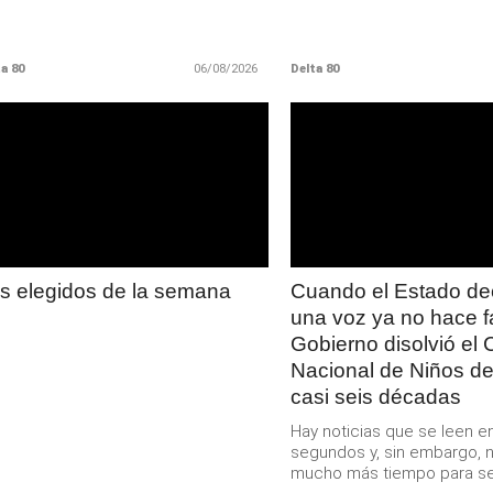
a 80
06/08/2026
Delta 80
LEER
LEER
MAS
MAS
s elegidos de la semana
Cuando el Estado de
una voz ya no hace fa
Gobierno disolvió el 
Nacional de Niños d
casi seis décadas
Hay noticias que se leen 
segundos y, sin embargo, 
mucho más tiempo para ser