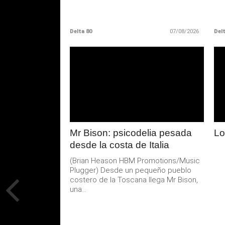
Delta 80
07/08/2026
Delt
LEER
MAS
Mr Bison: psicodelia pesada
Lo
desde la costa de Italia
(Brian Heason HBM Promotions/Music
Plugger) Desde un pequeño pueblo
costero de la Toscana llega Mr Bison,
una...