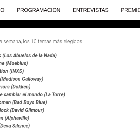
e la semana
IO
PROGRAMACION
ENTREVISTAS
PREMI
 semana, los 10 temas más elegidos.
 (Los Abuelos de la Nada)
ne (Moebius)
ion (INXS)
 (Madison Galloway)
iors (Dokken)
e cambiar el mundo (La Torre)
oman (Bad Boys Blue)
 lock (David Gilmour)
n (Alphaville)
(Deva Silence)