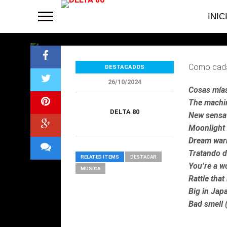
Los elegidos d
INIC
Como cada
DESTACADOS
26/10/2024
Cosas mías
The machi
DELTA 80
New sensat
Moonlight
Dream warr
Tratando d
RELATED ITEMS
DESTACAR
You’re a w
MUSICA
Rattle that
Big in Japa
Bad smell 