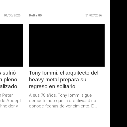
01/08/2026
Delta 80
31/07/2026
LEER
MAS
 sufrió
Tony Iommi: el arquitecto del
n pleno
heavy metal prepara su
talizado
regreso en solitario
n Peter
A sus 78 años, Tony Iommi sigue
e de Accept
demostrando que la creatividad no
hneider y
conoce fechas de vencimiento. El...