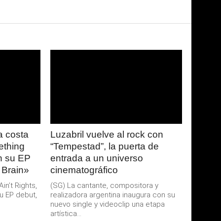
LEER
MAS
 costa
Luzabril vuelve al rock con
ething
“Tempestad”, la puerta de
an su EP
entrada a un universo
 Brain»
cinematográfico
n’t Rights,
(SG) La cantante, compositora y
u EP debut,
realizadora argentina inaugura con su
nuevo single y videoclip una etapa
artística...