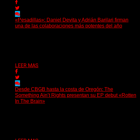
«Pesadillas»: Daniel Devita y Adrián Barilari firman
una de las colaboraciones más potentes del año
Hay canciones que nacen para acompañar un momento
y otras que buscan dejar una marca. «Pesadillas», la...
Delta 80
06/08/2026
LEER MAS
Desde CBGB hasta la costa de Oregón: The
Something Ain’t Rights presentan su EP debut «Rotten
In The Brain»
(No Rules) The Something Ain’t Rights, de Astoria,
Oregón, lanzó su EP debut, «Rotten In The Brain»,...
Delta 80
05/08/2026