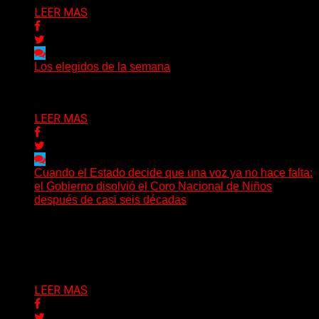
LEER MAS
Los elegidos de la semana
Delta 80
02/08/2026
LEER MAS
Cuando el Estado decide que una voz ya no hace falta:
el Gobierno disolvió el Coro Nacional de Niños
después de casi seis décadas
Hay noticias que se leen en pocos segundos y, sin
embargo, necesitan mucho más tiempo para ser...
Delta 80
01/08/2026
LEER MAS