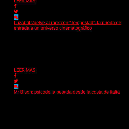
LEER MAS
Luzabril vuelve al rock con “Tempestad”, la puerta de
entrada a un universo cinematográfico
(SG) La cantante, compositora y realizadora argentina
inaugura con su nuevo single y videoclip una etapa
artística...
Delta 80
04/08/2026
LEER MAS
Mr Bison: psicodelia pesada desde la costa de Italia
(Brian Heason HBM Promotions/Music Plugger) Desde
un pequeño pueblo costero de la Toscana llega Mr
Bison, una...
Delta 80
03/08/2026