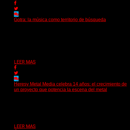
Gotra: la música como territorio de búsqueda
Hay músicas que buscan respuestas y otras que
prefieren abrir preguntas. En ese territorio, donde el
sonido...
Delta 80
08/08/2026
LEER MAS
Heresy Metal Media celebra 14 años: el crecimiento de
un proyecto que potencia la escena del metal
Hay proyectos que no solo crecen con el paso del
tiempo: también ayudan a crecer a toda...
Delta 80
07/08/2026
LEER MAS