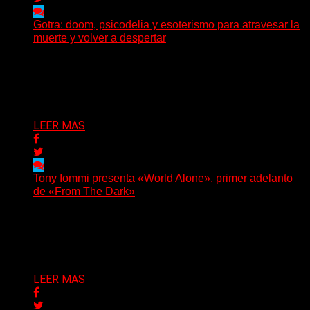
Gotra: doom, psicodelia y esoterismo para atravesar la
muerte y volver a despertar
Julián Barabino presenta Gotra, un nuevo proyecto que
cruza la densidad del doom y el metal alternativo...
Delta 80
31/07/2026
LEER MAS
Tony Iommi presenta «World Alone», primer adelanto
de «From The Dark»
Después de más de veinte años desde su último
trabajo solista, Tony Iommi confirmó el lanzamiento de...
Delta 80
30/07/2026
LEER MAS