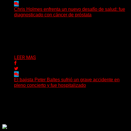
Chris Holmes enfrenta un nuevo desafío de salud: fue
diagnosticado con cáncer de próstata
El histórico guitarrista de W.A.S.P. comenzó un
tratamiento de radioterapia en Francia. Su esposa y
mánager, Catherine...
Delta 80
29/07/2026
LEER MAS
El bajista Peter Baltes sufrió un grave accidente en
pleno concierto y fue hospitalizado
El legendario bajista alemán Peter Baltes, histórico
integrante de Accept y actual miembro de
Dirkschneider y U.D.O.,...
Delta 80
28/07/2026