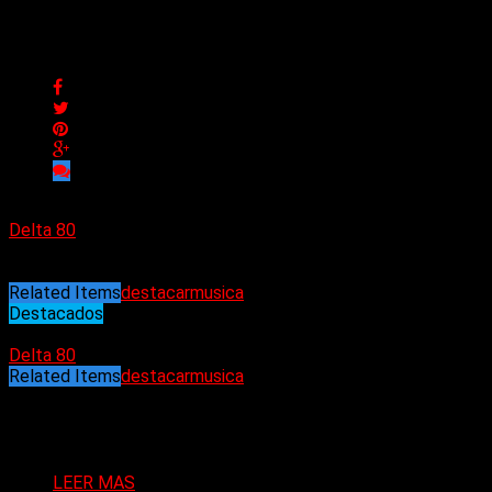
Los elegidos de la semana
Los elegidos de la semana
Delta 80
20/04/2025
Related Items
destacar
musica
Destacados
20/04/2025
Delta 80
Related Items
destacar
musica
Puede interesarte
LEER MAS