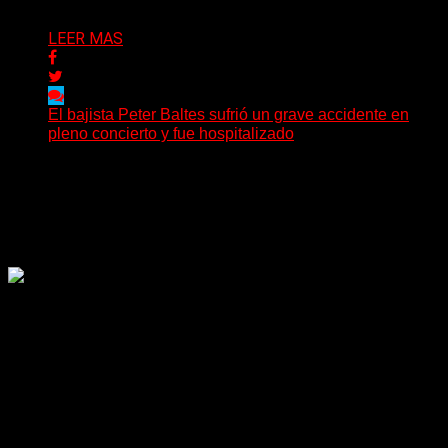
Delta 80
29/07/2026
LEER MAS
El bajista Peter Baltes sufrió un grave accidente en
pleno concierto y fue hospitalizado
El legendario bajista alemán Peter Baltes, histórico
integrante de Accept y actual miembro de
Dirkschneider y U.D.O.,...
Delta 80
28/07/2026
Rock, pop, metal, hard rock, dance, electrónica, etc. Música
las 24 horas todo el año sin cambiar de emisora.
Sitio creado por SOLUMEDIA.COM.AR ©
Comunicate con Nosotros
Delta 80 - 2026. Transmite a través de