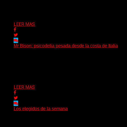
artística...
Delta 80
04/08/2026
LEER MAS
Mr Bison: psicodelia pesada desde la costa de Italia
(Brian Heason HBM Promotions/Music Plugger) Desde
un pequeño pueblo costero de la Toscana llega Mr
Bison, una...
Delta 80
03/08/2026
LEER MAS
Los elegidos de la semana
Delta 80
02/08/2026