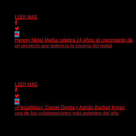
Delta 80
08/08/2026
LEER MAS
Heresy Metal Media celebra 14 años: el crecimiento de
un proyecto que potencia la escena del metal
Hay proyectos que no solo crecen con el paso del
tiempo: también ayudan a crecer a toda...
Delta 80
07/08/2026
LEER MAS
«Pesadillas»: Daniel Devita y Adrián Barilari firman
una de las colaboraciones más potentes del año
Hay canciones que nacen para acompañar un momento
y otras que buscan dejar una marca. «Pesadillas», la...