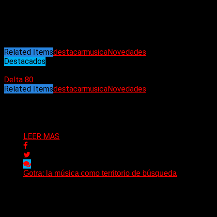
Da Da Hi There (Emeye)
Darkness (The Sweet Kill)
Heaven’s on fire (Kiss)
No hice nada (Gabriel Carambula)
Related Items
destacar
musica
Novedades
Destacados
29/10/2022
Delta 80
Related Items
destacar
musica
Novedades
Puede interesarte
LEER MAS
Gotra: la música como territorio de búsqueda
Hay músicas que buscan respuestas y otras que
prefieren abrir preguntas. En ese territorio, donde el
sonido...