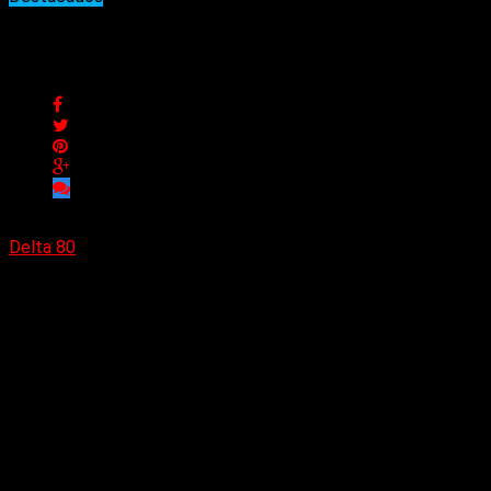
Los elegidos de la semana
Los elegidos de la semana
Delta 80
29/10/2022
Como cada semana, los 10 temas más elegidos.
Connor main theme (Nima Fakhrara)
Indestructible (Language Arts)
Rattle that lock (David Gilmour)
Beyond (Bliss My Heart & Eric Jayk)
Eyes (Wine Lips)
Crash course in brain surgery (Budgie)