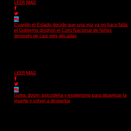
LEER MAS
Cuando el Estado decide que una voz ya no hace falta:
el Gobierno disolvió el Coro Nacional de Niños
después de casi seis décadas
Hay noticias que se leen en pocos segundos y, sin
embargo, necesitan mucho más tiempo para ser...
Delta 80
01/08/2026
LEER MAS
Gotra: doom, psicodelia y esoterismo para atravesar la
muerte y volver a despertar
Julián Barabino presenta Gotra, un nuevo proyecto que
cruza la densidad del doom y el metal alternativo...
Delta 80
31/07/2026