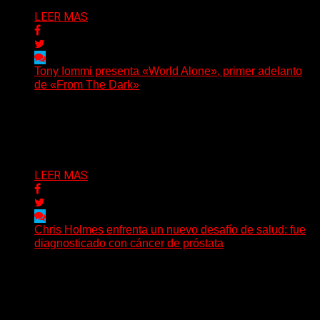
LEER MAS
Tony Iommi presenta «World Alone», primer adelanto
de «From The Dark»
Después de más de veinte años desde su último
trabajo solista, Tony Iommi confirmó el lanzamiento de...
Delta 80
30/07/2026
LEER MAS
Chris Holmes enfrenta un nuevo desafío de salud: fue
diagnosticado con cáncer de próstata
El histórico guitarrista de W.A.S.P. comenzó un
tratamiento de radioterapia en Francia. Su esposa y
mánager, Catherine...