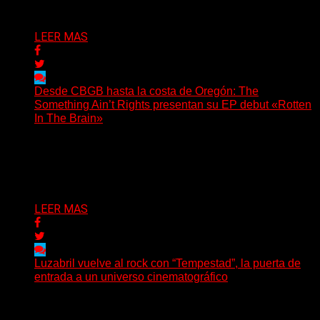
Delta 80
06/08/2026
LEER MAS
Desde CBGB hasta la costa de Oregón: The
Something Ain’t Rights presentan su EP debut «Rotten
In The Brain»
(No Rules) The Something Ain’t Rights, de Astoria,
Oregón, lanzó su EP debut, «Rotten In The Brain»,...
Delta 80
05/08/2026
LEER MAS
Luzabril vuelve al rock con “Tempestad”, la puerta de
entrada a un universo cinematográfico
(SG) La cantante, compositora y realizadora argentina
inaugura con su nuevo single y videoclip una etapa